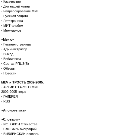
·
Казачество
·
Дни нашей жизни
·
Репрессирование МИТ
·
Русская защита
·
Литстраница
·
МИТ-альбом
·
Мемуарное
~Меню~
·
Главная страница
·
Администратор
·
Выход
·
Библиотека
·
Состав РПЦЗ(В)
·
Обзоры
·
Новости
МЕЧ и ТРОСТЬ 2002-2005:
·
АРХИВ СТАРОГО МИТ
2002-2005 годов
·
ГАЛЕРЕЯ
·
RSS
~Апологетика~
~Словари~
·
ИСТОРИЯ Отечества
·
СЛОВАРЬ биографий
·
БИБЛЕЙСКИЙ словарь