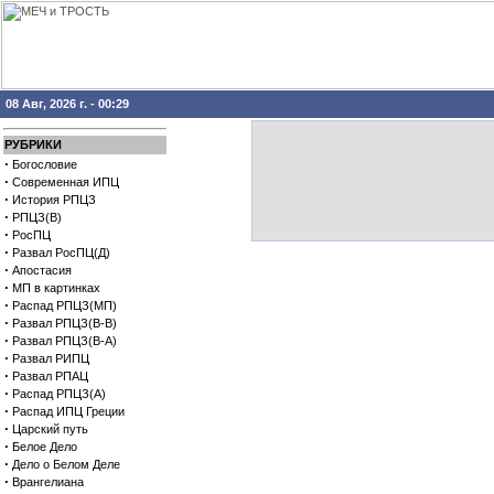
08 Авг, 2026 г. - 00:29
РУБРИКИ
·
Богословие
·
Современная ИПЦ
·
История РПЦЗ
·
РПЦЗ(В)
·
РосПЦ
·
Развал РосПЦ(Д)
·
Апостасия
·
МП в картинках
·
Распад РПЦЗ(МП)
·
Развал РПЦЗ(В-В)
·
Развал РПЦЗ(В-А)
·
Развал РИПЦ
·
Развал РПАЦ
·
Распад РПЦЗ(А)
·
Распад ИПЦ Греции
·
Царский путь
·
Белое Дело
·
Дело о Белом Деле
·
Врангелиана