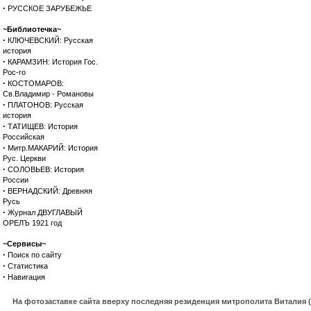
·
РУССКОЕ ЗАРУБЕЖЬЕ
~Библиотечка~
·
КЛЮЧЕВСКИЙ: Русская
история
·
КАРАМЗИН: История Гос.
Рос-го
·
КОСТОМАРОВ:
Св.Владимир - Романовы
·
ПЛАТОНОВ: Русская
история
·
ТАТИЩЕВ: История
Российская
·
Митр.МАКАРИЙ: История
Рус. Церкви
·
СОЛОВЬЕВ: История
России
·
ВЕРНАДСКИЙ: Древняя
Русь
·
Журнал ДВУГЛАВЫЙ
ОРЕЛЪ 1921 год
~Сервисы~
·
Поиск по сайту
·
Статистика
·
Навигация
На фотозаставке сайта вверху последняя резиденция митрополита Виталия 