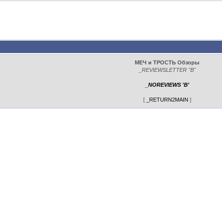
МЕЧ и ТРОСТЬ Обзоры
_REVIEWSLETTER "B"
_NOREVIEWS 'B'
[
_RETURN2MAIN
]