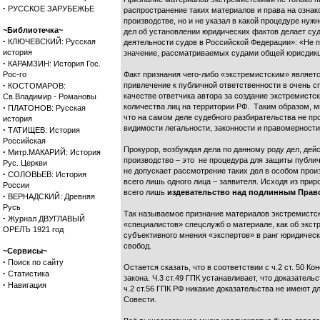
·
РУССКОЕ ЗАРУБЕЖЬЕ
распространение таких материалов и права на ознако
производстве, но и не указал в какой процедуре ну
~Библиотечка~
дел об установлении юридических фактов делает суде
·
КЛЮЧЕВСКИЙ: Русская
деятельности судов в Российской Федерации»: «Не 
история
значение, рассматриваемых судами общей юрисдикц
·
КАРАМЗИН: История Гос.
Рос-го
Факт признания чего-либо «экстремистским» являет
·
привлечение к публичной ответственности в очень с
КОСТОМАРОВ:
качестве ответчика автора за создание экстремистск
Св.Владимир - Романовы
·
количества лиц на территории РФ. Таким образом, 
ПЛАТОНОВ: Русская
что на самом деле судебного разбирательства не пр
история
видимости легальности, законности и правомерности
·
ТАТИЩЕВ: История
Российская
Прокурор, возбуждая дела по данному роду дел, дей
·
Митр.МАКАРИЙ: История
производство – это не процедура для защиты публи
Рус. Церкви
не допускает рассмотрение таких дел в особом про
·
СОЛОВЬЕВ: История
всего лишь одного лица – заявителя. Исходя из пр
России
всего лишь
издевательство над подлинным Прав
·
ВЕРНАДСКИЙ: Древняя
Русь
Так называемое признание материалов экстремистск
·
Журнал ДВУГЛАВЫЙ
«специалистов» спецслужб о материале, как об экс
ОРЕЛЪ 1921 год
субъективного мнения «экспертов» в ранг юридичес
свобод.
~Сервисы~
·
Поиск по сайту
Остается сказать, что в соответствии с ч.2 ст. 50
·
Статистика
закона. Ч.3 ст.49 ГПК устанавливает, что доказател
·
Навигация
ч.2 ст.56 ГПК РФ никакие доказательства не имеют 
Совести.