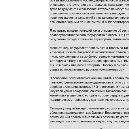
Всё вышесказанное мною неоднократно было доведен
очевидность отсутствия в материалах дела каких-либ
даже те документы и показания, которые не могут 
совершенно противоположное тому, что утверждают ФСБ
переписывания из заявлений в постановления, прот
становится черным от чьих бы то ни было заинтерес
Я не питаю никаких иллюзий как в отношение объект
правосубъектности сего государства в целом. De ju
результате государственного переворота, тотальног
Меня отнюдь не удивляет повсеместно творимое так
хозяевам Кремля. Как говорят незалежники: «Каков п
числу сохранивших свою божественную нормативнос
«от сердца к Богу!» и клеймить сие «фашизмом». Вы 
вы не в силах что-либо сотворить. Посему я смеюсь
указке исключительно с русским «экстремизмом».
В основании законотворческой инициативы ваших хо
«антиэкстремистское» законодательство это по сути 
свободе силовыми методами? Это иллюзия, и чем ра
Неужели уроки Кондопоги, Манежки и Бирюлёво вас 
мальчишки и девчонки, которые по зову сердца подн
политическому терроризму как явлению русскому, не
Сегодня у подрастающего поколения русских в автори
убили при задержаниях, как Дмитрия Боровикова; вын
пожизненным срокам и тысячами к различным длител
запрещаете и чьё появление в кадрах ему посвященн