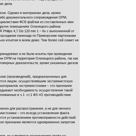
ах дела.
иски. Однако в материалах дела, кроме
либо документального сопровождения ОРМ,
ециалистами ФСБ файлов из составленных ими
 других помещениях Олонецкого района
hilips 4,7 Gb 120 min 1 – 6х с выполненной от
м заседании панихида по Приморским партизанам
ьно изъятая в моем доме. Тем более сей сюжет не
ринадлежат и не были изъяты при проведении
и ОРМ на территории Олонецкого района, так как
стоверных доказательств, кроме указанных дисков
лов (произведений), предназначенных для
нается лицом, осуществлявшим экстремистскую
материалов экстремистскими – это признание
авдывают необходимость осуществления такой
менованные в ч.1 ст.1 ФЗ «О противодействии
ачен для распространения, а не для личного
мистскими – это всегда установление факта
ется установлением противоправности действий
кое признание является одновременно запретом
ов, но и является ограничением права на