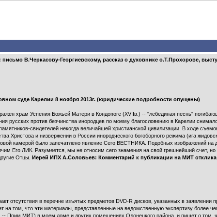
письмо В.Черкасову-Георгиевскому, рассказ о духовнике о.Т.Прохорове, выст
овном суде Карелии 8 ноября 2013г. (юридические подробности опущены)
ражен храм Успения Божьей Матери в Кондопоге (ХVIIв.) -- "лебединая песнь" погибаю
ания русских против безчинства инородцев по моему благословению в Карелии снима
 памятников-свидетелей некогда величайшей христианской цивилизации. В ходе съемо
ва Христова и низвержении в России инородческого богоборного режима (ига жидовско
овой камерой было запечатлено явление Сего ВЕСТНИКА. Подобных изображений на др
чим Его ЛИК. Разумеется, мы не относим сего знамения на свой грешнейший счет, но 
другие Отцы.
Иерей ИПХ А.Соловьев: Комментарий к публикации на МИТ отклика
кт отсутствия в перечне изъятых предметов DVD-R дисков, указанных в заявлении 
т на том, что эти материалы, представленные на ведомственную экспертизу более ч
-- Прим.МИТ) в моем доме и других помещениях Олонецкого района, и пишет о том, ч