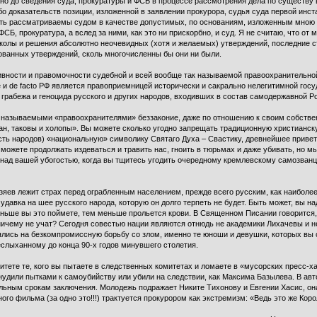
о до сведения суда, прокуратуры и ФСБ в процессе рассмотрения дела по существу 
о доказательств позиции, изложенной в заявлении прокурора, судья суда первой инст
быть рассматриваемы судом в качестве допустимых, по основаниям, изложенным мною
, прокуратура, а вслед за ними, как это ни прискорбно, и суд. Я не считаю, что от м
околы и решения абсолютно неочевидных (хотя и желаемых) утверждений, последние с
ованных утверждений, сколь многочисленны бы они ни были.
ивности и правомочности судебной и всей вообще так называемой правоохранительно
re и de facto РФ является правоприемницей исторически и сакрально нелегитимной го
о грабежа и геноцида русского и других народов, входивших в состав самодержавной 
 называемыми «правоохранителями» беззаконие, даже по отношению к своим собствен
ан, таковы и холопы». Вы можете сколько угодно запрещать традиционную христианску
ть народов) «национальную» символику Святаго Духа – Свастику, древнейшее приве
можете продолжать издеваться и травить нас, гноить в тюрьмах и даже убивать, но мы
 над вашей убогостью, когда вы тщитесь угодить очередному кремлевскому самозванцу
зяев лежит страх перед ограбленным населением, прежде всего русским, как наибол
удавка на шее русского народа, которую он долго терпеть не будет. Быть может, вы н
ньше вы это поймете, тем меньше прольется крови. В Священном Писании говорится, 
ничему не учат? Сегодня совестью нации являются отнюдь не академики Лихачевы и н
ялись на безкомпромиссную борьбу со злом, именно те юноши и девушки, которых вы 
слыханному до конца 90-х годов минувшего столетия.
тете те, кого вы пытаете в следственных комитетах и ломаете в «мусорских пресс-хат
удили пытками к самоубийству или убили на следствии, как Максима Базылева. В авто
ьным срокам заключения. Молодежь подражает Никите Тихонову и Евгении Хасис, она 
ого фильма (за одно это!!!) трактуется прокурором как экстремизм: «Ведь это же Кор