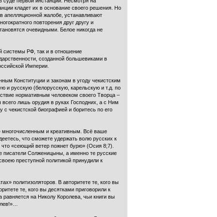
в суде первой инстанции. Несмотря на
анции кладет их в основание своего решения. Но
 в апелляционной жалобе, устанавливают
ногократного повторения друг другу и
тановятся очевидными. Белое никогда не
й системы РФ, так и в отношение
сударственности, созданной большевиками в
Российской Империи.
ным Конституции и законам в угоду чекистским
ю и русскую (белорусскую, карельскую и т.д. по
тствие нормативным человеком своего Творца –
 всего лишь орудия в руках Господних, а с Ним
 с чекистской биографией и боритесь по его
ее многочисленным и креативным. Всё ваше
адеетесь, что сможете удержать волю русских к
что «сеющий ветер пожнет бурю» (Осия 8;7).
е писатели Солженицыны, а именно те русские
своею преступной политикой принудили к
ах» политизоляторов. В авторитете те, кого вы
ритете те, кого вы десятками приговорили к
равняется на Николу Королева, чьи книги вы
олев!»…