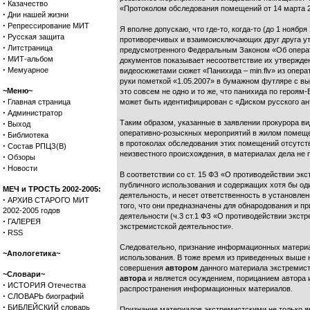
·
Казачество
«Протоколом обследования помещений от 14 марта 20
·
Дни нашей жизни
·
Репрессирование МИТ
Я вполне допускаю, что где-то, когда-то (до 1 нояб
·
Русская защита
противоречивых и взаимоисключающих друг друга ут
·
Литстраница
предусмотренного Федеральным Законом «Об операт
·
МИТ-альбом
документов показывает несоответствие их утвержде
·
Мемуарное
видеосюжетами сюжет «Панихида – min.flv» из операт
руки пометкой «1.05.2007» в бумажном футляре с в
~Меню~
это совсем не одно и то же, что панихида по героя
·
Главная страница
может быть идентифицирован с «Диском русского ан
·
Администратор
·
Таким образом, указанные в заявлении прокурора в
Выход
оперативно-розыскных мероприятий в жилом помещен
·
Библиотека
в протоколах обследования этих помещений отсутств
·
Состав РПЦЗ(В)
неизвестного происхождения, в материалах дела не 
·
Обзоры
·
Новости
В соответствии со ст. 15 ФЗ «О противодействии эк
публичного использования и содержащих хотя бы од
МЕЧ и ТРОСТЬ 2002-2005:
деятельность, и несет ответственность в установл
·
АРХИВ СТАРОГО МИТ
того, что они предназначены для обнародования и 
2002-2005 годов
деятельности (ч.3 ст.1 ФЗ «О противодействии экст
·
ГАЛЕРЕЯ
экстремистской деятельности».
·
RSS
Следовательно, признание информационных материал
~Апологетика~
использования. В тоже время из приведенных выше 
совершения
автором
данного материала экстремист
~Словари~
автора
и является осуждением, порицанием автора 
·
ИСТОРИЯ Отечества
распространения информационных материалов.
·
СЛОВАРЬ биографий
·
БИБЛЕЙСКИЙ словарь
Признание материалов экстремистскими не только я