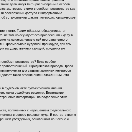
о такие дела могут быть рассмотрены в особом
алов экстремистскими в особом производстве как
 «Об обеспечении доступа к информации о
м: об установлении фактов, имеющих юридическое
твенности. Таким образом, обнаруживается
, не только осуждает без привлечения к делу в
акже на ознакомление с ней неограниченного
лишь формально в судебной процедуре, при том
ции государственных санкций, придания им
 в особом производстве? Ведь особое
ых правоотношений. Юридическая природа Права
, применяемая для защиты законных интересов
 делает такое ограничение
незаконным
. Это
й в судебном акте субъективного мнения
ению силы судебного решения. Возведение
остранения информации, на подавление этих
ельств, полученных с нарушением федерального
положены в основу решения суда. В соответствии с
треннем убеждении», основанном на Законе и