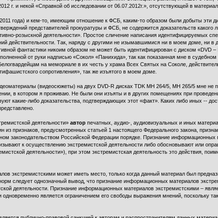
12 г. и некой «Справкой об исследовании от 06.07.2012г.», отсутствующей в материал
ря 2011 года) и кем-то, имеющим отношение к ФСБ, каким-то образом были добыты эти д
верждений представителей прокуратуры и ФСБ, не содержится доказательств какого 
ивно-розыскной деятельности». Простое сличение написания идентифицируемых сп
ний действительности. Так, наряду с другими не изымавшимися ни в моем доме, ни в
ивной фантастики никоим образом не может быть идентифицирован с диском «DVD – R P
ыполненной от руки надписью «Сокол» «Панихида», так как показанная мне в судебно
м-Белогвардейцам на мемориале в их честь у храма Всех Святых на Соколе, действител
тифашистского сопротивления», так же изъятого в моем доме.
идеоматериалы (видеосюжеты) на двух DVD-R дисках TDK MH 264/5, MH 265/5 мне не п
ии, в котором я проживаю. Не были они изъяты и в других помещениях при проведени
уют какие-либо доказательства, подтверждающих этот «факт». Каких либо иных -- до
представлено.
стремистской деятельности»
автор
печатных, аудио-, аудиовизуальных и иных материа
ин из признаков, предусмотренных статьей 1 настоящего Федерального закона, приз
енном законодательством Российской Федерации порядке. Признание информационных 
призывают к осуществлению экстремистской деятельности либо обосновывают или опр
ремистской деятельности»), при этом экстремистская деятельность это действия, пои
ов экстремистскими может иметь место, только когда данный материал был предназн
норм следует однозначный вывод, что признание информационных материалов экстре
ской деятельности. Признание информационных материалов экстремистскими – явля
и одновременно является ограничением его свободы выражения мнений, поскольку та
вляется публично-правовой санкцией к авторам и распространителям данных материал