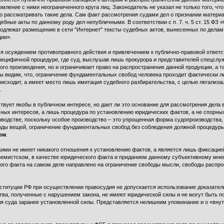
мление с ними неограниченного круга лиц. Законодатель не указал не только того, чт
жно рассматривать такие дела. Сам факт рассмотрения судами дел о признании матери
бные акты по данному роду дел непубличными. В соответствии с п. 7. ч. 5 ст. 15 ФЗ
подлежат размещению в сети "Интернет" тексты судебных актов, вынесенных по дела
ии».
ся осуждением противоправного действия и привлечением к публично-правовой ответс
пецифичной процедуре, где суд, выслушав лишь прокурора и представителей спецслужб
ого произведения, но и ограничивает право на распространение данной продукции, а т
мы видим, что, ограничение фундаментальных свобод человека проходит фактически 
оисходит, а имеет место лишь имитация судебного разбирательства, с целью легализа
.
ствует якобы в публичном интересе, но дает ли это основание для рассмотрения дела
чных интересов, а лишь процедура по установлению юридических фактов, а не спорн
изводстве, поскольку особое производство – это упрощенная форма судопроизводства
ироды вещей, ограничение фундаментальных свобод без соблюдения должной процедуры
ом
.
ими не имеет никакого отношения к установлению фактов, а является лишь фиксацие
тремистском, в качестве юридического факта и приданием данному субъективному мн
кого факта на самом деле направлено на ограничение свободы мысли, свободы распр
 Конституции РФ при осуществлении правосудия не допускается использование доказат
ьства, полученные с нарушением закона, не имеют юридической силы и не могут быть 
для суда заранее установленной силы. Представляется нелишним упоминание и о «вну