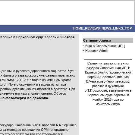
HOME
::
REVIEWS
::
NEWS
::
LINKS
::
TOP
упление в Верховном суде Карелии 8 ноября
Связные ссылки
·
Ещё о Современная ИПЦ
·
Новости Admin
Самая читаемая статья из
раздела Современная ИПЦ:
щего ныне русского деревянного зодчества. Чуть
Катакомбный староверческий
лся фильм о варварском уничтожении карельских
иерей А.Соловьев: письмо
к фильма 17.11.2007 года в означенном храме-
В.Черкасову-Георгиевскому,
го). По его окончании и выходе из алтаря
рассказ о духовнике
евних русских иконах имеется в достатке. При
о.Т.Прохорове, выступление в
значение его нам вполне понятно. Об этом
Верховном суде Карелии 8
 на фотоочерки В.Черкасова-
ноября 2013 года по
«экстремизму»
прокурора, начальник УФСБ Карелии А.А.Серышев
ем за месяц до проведения ОРМ (оперативно-
то это обстоятельство «подтверждается