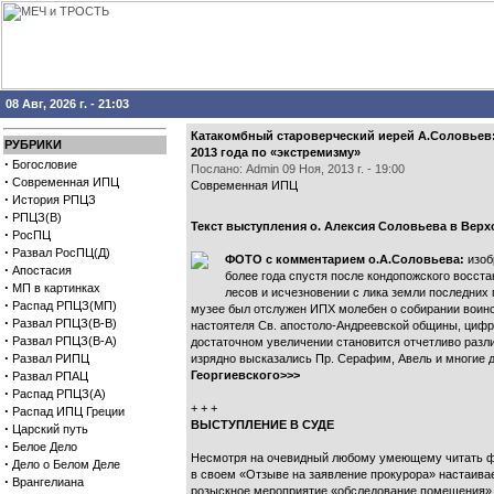
08 Авг, 2026 г. - 21:03
Катакомбный староверческий иерей А.Соловьев: 
РУБРИКИ
2013 года по «экстремизму»
·
Богословие
Послано: Admin 09 Ноя, 2013 г. - 19:00
·
Современная ИПЦ
Современная ИПЦ
·
История РПЦЗ
·
РПЦЗ(В)
Текст выступления о. Алексия Соловьева в Верх
·
РосПЦ
·
Развал РосПЦ(Д)
ФОТО с комментарием о.А.Соловьева:
изоб
·
Апостасия
более года спустя после кондопожского восст
·
МП в картинках
лесов и исчезновении с лика земли последних
·
Распад РПЦЗ(МП)
музее был отслужен ИПХ молебен о собирании воинст
·
Развал РПЦЗ(В-В)
настоятеля Св. апостоло-Андреевской общины, цифр
·
Развал РПЦЗ(В-А)
достаточном увеличении становится отчетливо разли
·
Развал РИПЦ
изрядно высказались Пр. Серафим, Авель и многие 
·
Георгиевского>>>
Развал РПАЦ
·
Распад РПЦЗ(А)
+ + +
·
Распад ИПЦ Греции
ВЫСТУПЛЕНИЕ В СУДЕ
·
Царский путь
·
Белое Дело
Несмотря на очевидный любому умеющему читать фа
·
Дело о Белом Деле
в своем «Отзыве на заявление прокурора» настаивае
·
Врангелиана
розыскное мероприятие «обследование помещения». 