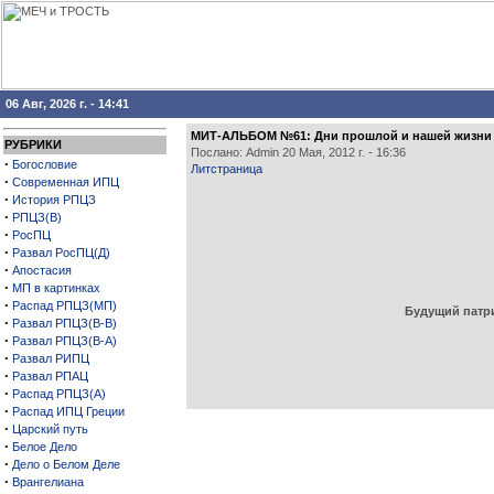
06 Авг, 2026 г. - 14:41
МИТ-АЛЬБОМ №61: Дни прошлой и нашей жизни 
РУБРИКИ
Послано: Admin 20 Мая, 2012 г. - 16:36
·
Богословие
Литстраница
·
Современная ИПЦ
·
История РПЦЗ
·
РПЦЗ(В)
·
РосПЦ
·
Развал РосПЦ(Д)
·
Апостасия
·
МП в картинках
·
Распад РПЦЗ(МП)
Будущий патри
·
Развал РПЦЗ(В-В)
·
Развал РПЦЗ(В-А)
·
Развал РИПЦ
·
Развал РПАЦ
·
Распад РПЦЗ(А)
·
Распад ИПЦ Греции
·
Царский путь
·
Белое Дело
·
Дело о Белом Деле
·
Врангелиана