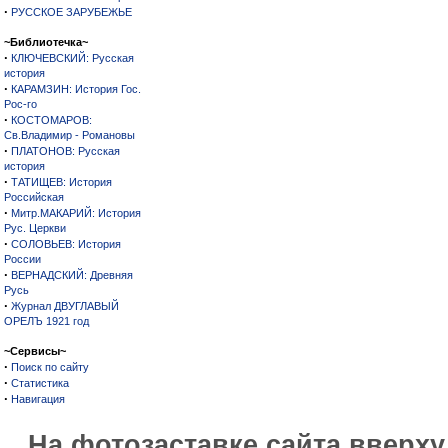
·
РУССКОЕ ЗАРУБЕЖЬЕ
~Библиотечка~
·
КЛЮЧЕВСКИЙ: Русская
история
·
КАРАМЗИН: История Гос.
Рос-го
·
КОСТОМАРОВ:
Св.Владимир - Романовы
·
ПЛАТОНОВ: Русская
история
·
ТАТИЩЕВ: История
Российская
·
Митр.МАКАРИЙ: История
Рус. Церкви
·
СОЛОВЬЕВ: История
России
·
ВЕРНАДСКИЙ: Древняя
Русь
·
Журнал ДВУГЛАВЫЙ
ОРЕЛЪ 1921 год
~Сервисы~
·
Поиск по сайту
·
Статистика
·
Навигация
На фотозаставке сайта вверх