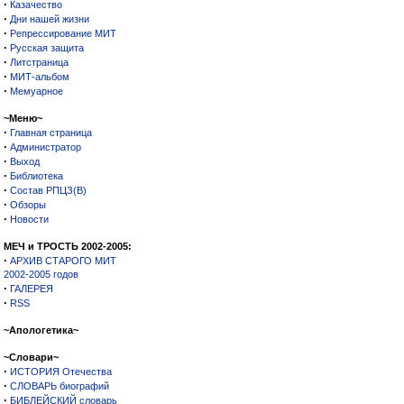
·
Казачество
·
Дни нашей жизни
·
Репрессирование МИТ
·
Русская защита
·
Литстраница
·
МИТ-альбом
·
Мемуарное
~Меню~
·
Главная страница
·
Администратор
·
Выход
·
Библиотека
·
Состав РПЦЗ(В)
·
Обзоры
·
Новости
МЕЧ и ТРОСТЬ 2002-2005:
·
АРХИВ СТАРОГО МИТ
2002-2005 годов
·
ГАЛЕРЕЯ
·
RSS
~Апологетика~
~Словари~
·
ИСТОРИЯ Отечества
·
СЛОВАРЬ биографий
·
БИБЛЕЙСКИЙ словарь