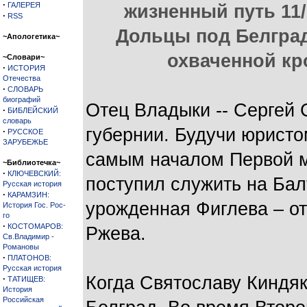
·
ГАЛЕРЕЯ
жизненный путь 11/
·
RSS
Дольцы под Белград
~Апологетика~
охваченной к
~Словари~
·
ИСТОРИЯ
Отечества
·
СЛОВАРЬ
биографий
Отец Владыки -- Сергей 
·
БИБЛЕЙСКИЙ
словарь
губернии. Будучи юристо
·
РУССКОЕ
ЗАРУБЕЖЬЕ
самым началом Первой м
~Библиотечка~
·
КЛЮЧЕВСКИЙ:
поступил служить на Бал
Русская история
·
КАРАМЗИН:
урожденная Фиглева – от
История Гос. Рос-
го
·
КОСТОМАРОВ:
Ржева.
Св.Владимир -
Романовы
·
ПЛАТОНОВ:
Русская история
Когда Святославу Киндяк
·
ТАТИЩЕВ:
История
Российская