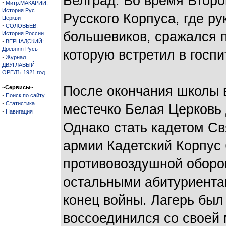
Белград. Во время Второ
·
Митр.МАКАРИЙ:
История Рус.
Русского Корпуса, где р
Церкви
·
СОЛОВЬЕВ:
большевиков, сражался п
История России
·
ВЕРНАДСКИЙ:
Древняя Русь
которую встретил в госп
·
Журнал
ДВУГЛАВЫЙ
ОРЕЛЪ 1921 год
После окончания школы в
~Сервисы~
·
Поиск по сайту
·
Статистика
местечко Белая Церковь 
·
Навигация
Однако стать кадетом Св
армии Кадетский Корпус 
противовоздушной оборон
остальными абитуриентам
конец войны. Лагерь был
воссоединился со своей 