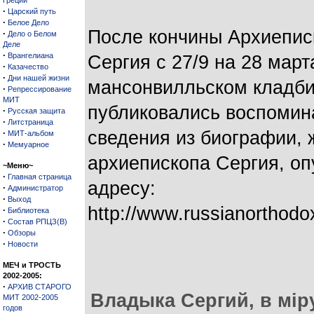
Греции
·
Царский путь
·
Белое Дело
После кончины Архиепис
·
Дело о Белом
Деле
·
Врангелиана
Сергия с 27/9 на 28 март
·
Казачество
·
Дни нашей жизни
мансонвилльском кладби
·
Репрессирование
МИТ
публиковались воспомин
·
Русская защита
·
Литстраница
·
сведения из биографии, 
МИТ-альбом
·
Мемуарное
архиепископа Сергия, о
~Меню~
·
Главная страница
адресу:
·
Администратор
·
Выход
http://www.russianorthod
·
Библиотека
·
Состав РПЦЗ(В)
·
Обзоры
·
Новости
МЕЧ и ТРОСТЬ
2002-2005:
·
АРХИВ СТАРОГО
Владыка Сергий, в мiр
МИТ 2002-2005
годов