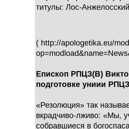
титулы: Лос-Анжелосски
( http://apologetika.eu/mo
op=modload&name=News&fi
Епископ РПЦЗ(В) Викт
подготовке униии РПЦЗ(Л
«Резолюция» так называе
вкрадчиво-лживо: «Мы, у
собравшиеся в богоспас