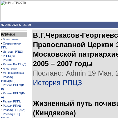
07 Авг, 2026 г. - 21:20
В.Г.Черкасов-Георгиевс
РУБРИКИ
·
Богословие
Православной Церкви З
·
Современная
ИПЦ
·
История РПЦЗ
Московской патриархией
·
РПЦЗ(В)
·
РосПЦ
2005 – 2007 годы
·
Развал РосПЦ(Д)
·
Апостасия
Послано: Admin 19 Мая, 2
·
МП в картинках
·
Распад
История РПЦЗ
РПЦЗ(МП)
·
Развал РПЦЗ(В-
В)
·
Развал РПЦЗ(В-
А)
·
Жизненный путь почив
Развал РИПЦ
·
Развал РПАЦ
·
Распад РПЦЗ(А)
(Киндякова)
·
Распад ИПЦ