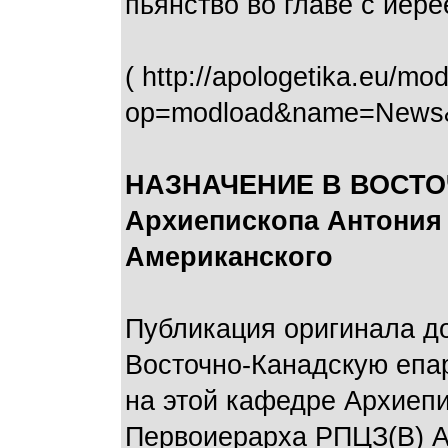
пьянство во главе с ие
( http://apologetika.eu/mo
op=modload&name=News&fi
НАЗНАЧЕНИЕ В ВОСТО
Архиепископа Антония 
Американского
Публикация оригинала д
Восточно-Канадскую епар
на этой кафедре Архиепи
Первоиерарха РПЦЗ(В) А