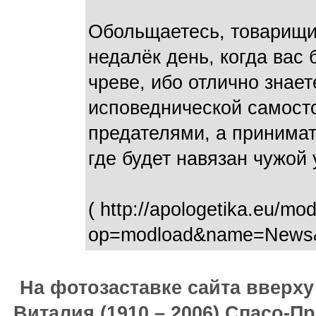
Обольщаетесь, товарищи!
недалёк день, когда вас 
чреве, ибо отлично знает
исповеднической самосто
предателями, а принимат
где будет навязан чужой 
( http://apologetika.eu/mo
op=modload&name=News&fi
На фотозаставке сайта вверх
Виталия (1910 – 2006) Спасо-П