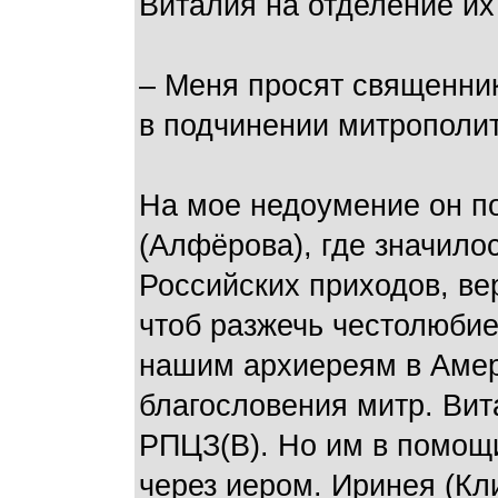
Виталия на отделение их
– Меня просят священник
в подчинении митрополи
На мое недоумение он п
(Алфёрова), где значилос
Российских приходов, ве
чтоб разжечь честолюбие
нашим архиереям в Амер
благословения митр. Вит
РПЦЗ(В). Но им в помощи
через иером. Иринея (К