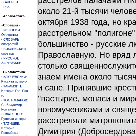
расстрелов палачами НК
·
ГАЛЕРЕЯ
·
RSS
около 21-й тысячи челове
~Апологетика~
октября 1938 года, но к
~Словари~
·
ИСТОРИЯ
расстрельном "полигоне"
Отечества
·
СЛОВАРЬ
большинство - русские л
биографий
·
БИБЛЕЙСКИЙ
Православную. Но вряд л
словарь
·
РУССКОЕ
ЗАРУБЕЖЬЕ
столько священнослужите
~Библиотечка~
знаем имена около тысяч
·
КЛЮЧЕВСКИЙ:
Русская история
и сане. Принявшие крест
·
КАРАМЗИН:
История Гос. Рос-
го
"пастырие, монаси и мир
·
КОСТОМАРОВ:
Св.Владимир -
новомучениками и свяще
Романовы
·
ПЛАТОНОВ:
расстреляли митрополит
Русская история
·
ТАТИЩЕВ:
История
Димитрия (Добросердова)
Российская