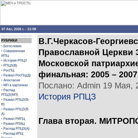
07 Авг, 2026 г. - 21:08
В.Г.Черкасов-Георгиевс
РУБРИКИ
·
Богословие
Православной Церкви З
·
Современная
ИПЦ
·
История РПЦЗ
Московской патриархией
·
РПЦЗ(В)
·
РосПЦ
финальная: 2005 – 200
·
Развал РосПЦ(Д)
·
Апостасия
Послано: Admin 19 Мая, 2
·
МП в картинках
·
Распад
История РПЦЗ
РПЦЗ(МП)
·
Развал РПЦЗ(В-
В)
·
Развал РПЦЗ(В-
А)
·
Глава вторая. МИТРО
Развал РИПЦ
·
Развал РПАЦ
·
Распад РПЦЗ(А)
·
Распад ИПЦ