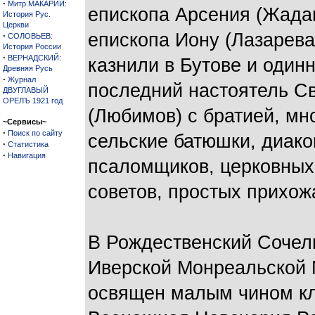
·
Митр.МАКАРИЙ:
епископа Арсения (Жадан
История Рус.
Церкви
епископа Иону (Лазарева
·
СОЛОВЬЕВ:
История России
·
ВЕРНАДСКИЙ:
казнили в Бутове и один
Древняя Русь
·
Журнал
последний настоятель С
ДВУГЛАВЫЙ
ОРЕЛЪ 1921 год
(Любимов) с братией, мн
~Сервисы~
·
Поиск по сайту
сельские батюшки, диако
·
Статистика
·
Навигация
псаломщиков, церковных 
советов, простых прихож
В Рождественский Сочель
Иверской Монреальской 
освящен малым чином кл