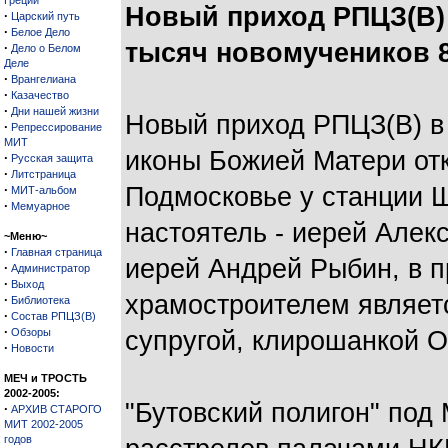
Греции
Новый приход РПЦЗ(В) 
·
Царский путь
·
Белое Дело
тысяч новомучеников 8 
·
Дело о Белом
Деле
·
Врангелиана
·
Казачество
·
Дни нашей жизни
Новый приход РПЦЗ(В) в
·
Репрессирование
МИТ
иконы Божией Матери от
·
Русская защита
·
Литстраница
·
Подмосковье у станции Щ
МИТ-альбом
·
Мемуарное
настоятель - иерей Алек
~Меню~
·
Главная страница
иерей Андрей Рыбин, в п
·
Администратор
·
Выход
храмостроителем являет
·
Библиотека
·
Состав РПЦЗ(В)
·
Обзоры
супругой, клирошанкой О
·
Новости
МЕЧ и ТРОСТЬ
2002-2005:
"Бутовский полигон" под
·
АРХИВ СТАРОГО
МИТ 2002-2005
годов