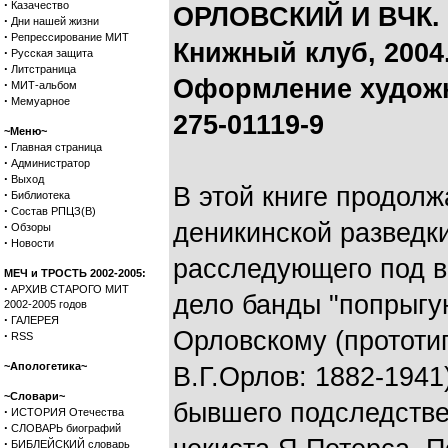
·
Казачество
ОРЛОВСКИЙ И ВЧК. Р
·
Дни нашей жизни
·
Репрессирование МИТ
Книжный клуб, 2004. 
·
Русская защита
·
Литстраница
Оформление художни
·
МИТ-альбом
·
Мемуарное
275-01119-9
~Меню~
·
Главная страница
·
Администратор
·
Выход
В этой книге продолж
·
Библиотека
·
Состав РПЦЗ(В)
деникинской разведки
·
Обзоры
·
Новости
расследующего под 
МЕЧ и ТРОСТЬ 2002-2005:
·
АРХИВ СТАРОГО МИТ
дело банды "попрыгу
2002-2005 годов
·
ГАЛЕРЕЯ
Орловскому (прототип
·
RSS
~Апологетика~
В.Г.Орлов: 1882-1941
~Словари~
бывшего подследстве
·
ИСТОРИЯ Отечества
·
СЛОВАРЬ биографий
·
БИБЛЕЙСКИЙ словарь