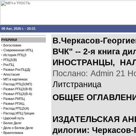
08 Авг, 2026 г. - 20:21
В.Черкасов-Георги
РУБРИКИ
·
Богословие
ВЧК" -- 2-я книга д
·
Современная ИПЦ
·
История РПЦЗ
·
РПЦЗ(В)
ИНОСТРАНЦЫ, НА
·
РосПЦ
·
Развал РосПЦ(Д)
Послано: Admin 21 Ноя
·
Апостасия
·
МП в картинках
Литстраница
·
Распад РПЦЗ(МП)
·
Развал РПЦЗ(В-В)
·
Развал РПЦЗ(В-А)
ОБЩЕЕ ОГЛАВЛЕНИ
·
Развал РИПЦ
·
Развал РПАЦ
·
Распад РПЦЗ(А)
·
Распад ИПЦ Греции
ИЗДАТЕЛЬСКАЯ АНН
·
Царский путь
·
Белое Дело
·
дилогии: Черкасов-
Дело о Белом Деле
·
Врангелиана