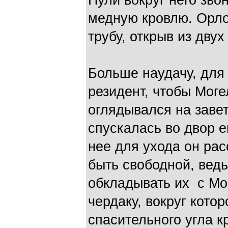
Пули вокруг него зво
медную кровлю. Орл
трубу, открыв из дву
Больше наудачу, для
резидент, чтобы Моге
оглядывался на завет
спускалась во двор 
нее для ухода он ра
быть свободной, вед
обкладывать их с Мо
чердаку, вокруг кото
спасительного угла к