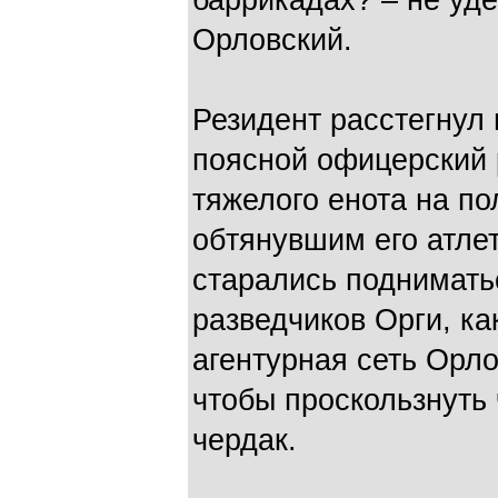
баррикадах? – не уд
Орловский.
Резидент расстегнул 
поясной офицерский 
тяжелого енота на по
обтянувшим его атле
старались подниматьс
разведчиков Орги, к
агентурная сеть Орло
чтобы проскользнуть 
чердак.