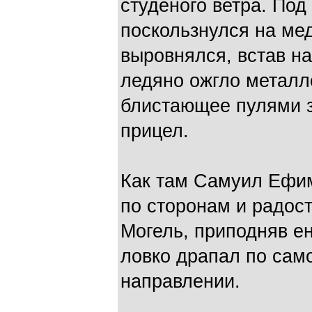
студеного ветра. Под
поскользнулся на мед
выровнялся, встав на
ледяно ожгло металло
блистающее пулями з
прицел.
Как там Самуил Ефи
по сторонам и радос
Могель, приподняв ен
ловко драпал по сам
направлении.