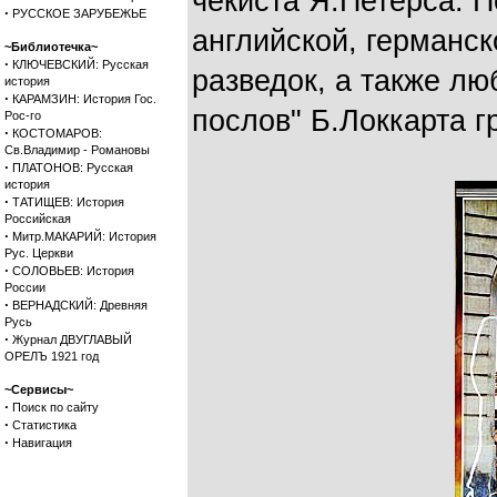
чекиста Я.Петерса. П
·
РУССКОЕ ЗАРУБЕЖЬЕ
английской, германск
~Библиотечка~
·
КЛЮЧЕВСКИЙ: Русская
разведок, а также лю
история
·
КАРАМЗИН: История Гос.
послов" Б.Локкарта 
Рос-го
·
КОСТОМАРОВ:
Св.Владимир - Романовы
·
ПЛАТОНОВ: Русская
история
·
ТАТИЩЕВ: История
Российская
·
Митр.МАКАРИЙ: История
Рус. Церкви
·
СОЛОВЬЕВ: История
России
·
ВЕРНАДСКИЙ: Древняя
Русь
·
Журнал ДВУГЛАВЫЙ
ОРЕЛЪ 1921 год
~Сервисы~
·
Поиск по сайту
·
Статистика
·
Навигация