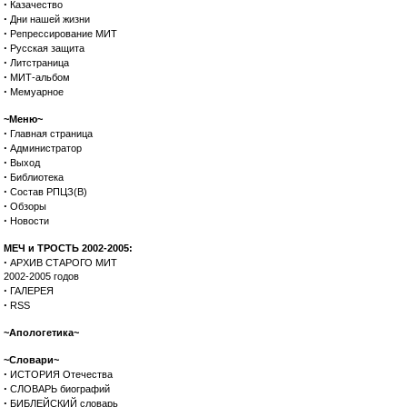
·
Казачество
·
Дни нашей жизни
·
Репрессирование МИТ
·
Русская защита
·
Литстраница
·
МИТ-альбом
·
Мемуарное
~Меню~
·
Главная страница
·
Администратор
·
Выход
·
Библиотека
·
Состав РПЦЗ(В)
·
Обзоры
·
Новости
МЕЧ и ТРОСТЬ 2002-2005:
·
АРХИВ СТАРОГО МИТ
2002-2005 годов
·
ГАЛЕРЕЯ
·
RSS
~Апологетика~
~Словари~
·
ИСТОРИЯ Отечества
·
СЛОВАРЬ биографий
·
БИБЛЕЙСКИЙ словарь