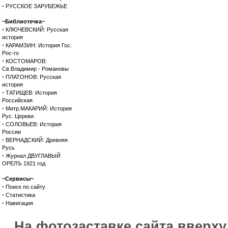
·
РУССКОЕ ЗАРУБЕЖЬЕ
~Библиотечка~
·
КЛЮЧЕВСКИЙ: Русская
история
·
КАРАМЗИН: История Гос.
Рос-го
·
КОСТОМАРОВ:
Св.Владимир - Романовы
·
ПЛАТОНОВ: Русская
история
·
ТАТИЩЕВ: История
Российская
·
Митр.МАКАРИЙ: История
Рус. Церкви
·
СОЛОВЬЕВ: История
России
·
ВЕРНАДСКИЙ: Древняя
Русь
·
Журнал ДВУГЛАВЫЙ
ОРЕЛЪ 1921 год
~Сервисы~
·
Поиск по сайту
·
Статистика
·
Навигация
На фотозаставке сайта вверх