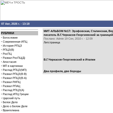
07 Авг, 2026 г. - 13:18
МИТ-АЛЬБОМ №17: Эрэфовская, Сталинская, Верм
РУБРИКИ
писатель В.Г.Черкасов-Георгиевский за границей
·
Богословие
Послано: Admin 19 Сен, 2010 г. - 12:09
·
Современная ИПЦ
Литстраница
·
История РПЦЗ
·
РПЦЗ(В)
·
РосПЦ
·
Развал РосПЦ(Д)
В.Г.Черкасов-Георгиевский в Италии
·
Апостасия
·
МП в картинках
·
Распад РПЦЗ(МП)
Два профиля, две бороды
·
Развал РПЦЗ(В-В)
·
Развал РПЦЗ(В-А)
·
Развал РИПЦ
·
Развал РПАЦ
·
Распад РПЦЗ(А)
·
Распад ИПЦ Греции
·
Царский путь
·
Белое Дело
·
Дело о Белом Деле
·
Врангелиана