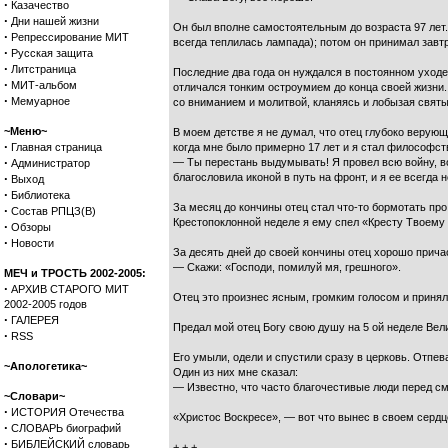
·
Казачество
·
Дни нашей жизни
Он был вполне самостоятельным до возраста 97 лет.
·
Репрессирование МИТ
всегда теплилась лампада); потом он принимал завтр
·
Русская защита
·
Литстраница
Последние два года он нуждался в постоянном уходе:
·
МИТ-альбом
отличался тонким остроумием до конца своей жизни.
·
Мемуарное
со вниманием и молитвой, кланяясь и лобызая свят
~Меню~
В моем детстве я не думал, что отец глубоко верую
·
Главная страница
когда мне было примерно 17 лет и я стал философств
·
— Ты перестань выдумывать! Я провел всю войну, во
Администратор
·
благословила иконой в путь на фронт, и я ее всегда н
Выход
·
Библиотека
За месяц до кончины отец стал что-то бормотать про
·
Состав РПЦЗ(В)
Крестопоклонной неделе я ему спел «Кресту Твоему 
·
Обзоры
·
Новости
За десять дней до своей кончины отец хорошо прича
— Скажи: «Господи, помилуй мя, грешного».
МЕЧ и ТРОСТЬ 2002-2005:
·
АРХИВ СТАРОГО МИТ
Отец это произнес ясным, громким голосом и принял
2002-2005 годов
·
ГАЛЕРЕЯ
Предал мой отец Богу свою душу на 5 ой неделе Вел
·
RSS
Его умыли, одели и спустили сразу в церковь. Отпев
~Апологетика~
Один из них мне сказал:
— Известно, что часто благочестивые люди перед с
~Словари~
·
ИСТОРИЯ Отечества
«Христос Воскресе», — вот что вынес в своем сердц
·
СЛОВАРЬ биографий
·
БИБЛЕЙСКИЙ словарь
+ + +