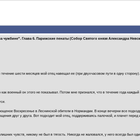
на чужбине”. Глава 6. Парижские пенаты (Собор Святого князя Александра Невс
 В течение шести месяцев мой отец навещал ее (при двухчасовом пути в одну сторону)
как военный он этого не показывал. Потом мне признался, что в течение года каждый 
уси.
Прощеное Воскресенье в Леснинской обители в Нормандии. В конце вечерни все подход
щения друг у друга. Вот подходит мой отец, поддерживаясь палочкой, и плачет перед
злишних чувств, никому не был в тягость. Никогда не жаловался, у него всегда был оди