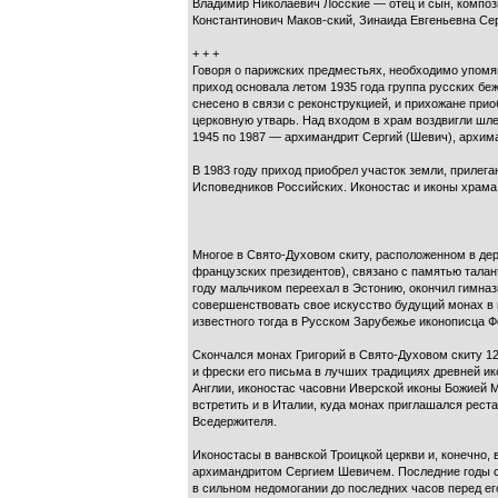
Владимир Николаевич Лосские — отец и сын, композ
Константинович Маков-ский, Зинаида Евгеньевна Се
+ + +
Говоря о парижских предместьях, необходимо упомя
приход основала летом 1935 года группа русских б
снесено в связи с реконструкцией, и прихожане при
церковную утварь. Над входом в храм воздвигли шл
1945 по 1987 — архимандрит Сергий (Шевич), архиман
В 1983 году приход приобрел участок земли, прилега
Исповедников Российских. Иконостас и иконы храма 
Многое в Свято-Духовом скиту, расположенном в де
французских президентов), связано с памятью талан
году мальчиком переехал в Эстонию, окончил гимназ
совершенствовать свое искусство будущий монах в 
известного тогда в Русском Зарубежье иконописца Ф
Скончался монах Григорий в Свято-Духовом скиту 12
и фрески его письма в лучших традициях древней ик
Англии, иконостас часовни Иверской иконы Божией М
встретить и в Италии, куда монах приглашался рест
Вседержителя.
Иконостасы в ванвской Троицкой церкви и, конечно, 
архимандритом Сергием Шевичем. Последние годы сво
в сильном недомогании до последних часов перед ег