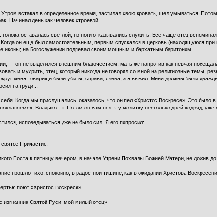
 Утром вставал в определенное время, застилал свою кровать, шел умываться. Потом
ак. Начинал день как человек строевой.
 голова оставалась светлой, но ноги отказывались служить. Все чаще отец вспоминал
 Когда он еще был самостоятельным, первым спускался в церковь (находящуюся при н
ые иконы; на Богослужении подпевал своим мощным и бархатным баритоном.
щий, — он не выделялся внешним благочестием, мать же напротив как певчая посещала
овать и мудрить, отец, который никогда не говорил со мной на религиозные темы, рез
круг меня товарищи были убиты, справа, слева, а я выжил. Меня должны были дважды
осил на груди...
 себя. Когда мы прислушались, оказалось, что он пел «Христос Воскресе». Это было в
покланяемся, Владыко...». Потом он сам пел эту молитву несколько дней подряд, уже
стился, исповедываться уже не было сил. Я его попросил:
 святое Причастие.
икого Поста в пятницу вечером, в начале Утрени Похвалы Божией Матери, не дожив до
ание прошло тихо, спокойно, в радостной тишине, как в ожидании Христова Воскресени
мертью поют «Христос Воскресе».
е изгнанник Святой Руси, мой милый отец».