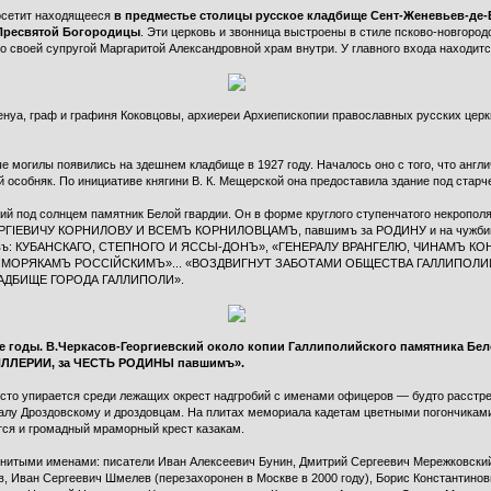
посетит находящееся
в предместье столицы русское кладбище Сент-Женевьев-де-Бу
 Пресвятой Богородицы
. Эти церковь и звонница выстроены в стиле псково-новгород
о своей супругой Маргаритой Александровной храм внутри. У главного входа находит
Бенуа, граф и графиня Коковцовы, архиереи Архиепископии православных русских церк
ые могилы появились на здешнем кладбище в 1927 году. Началось оно с того, что англ
 особняк. По инициативе княгини В. К. Мещерской она предоставила здание под ста
й под солнцем памятник Белой гвардии. Он в форме круглого ступенчатого некрополя
ЕОРГIЕВИЧУ КОРНИЛОВУ И ВСЕМЪ КОРНИЛОВЦАМЪ, павшимъ за РОДИНУ и на чужби
овъ: КУБАНСКАГО, СТЕПНОГО И ЯССЫ-ДОНЪ», «ГЕНЕРАЛУ ВРАНГЕЛЮ, ЧИНАМЪ КО
мъ МОРЯКАМЪ РОССIЙСКИМЪ»... «ВОЗДВИГНУТ ЗАБОТАМИ ОБЩЕСТВА ГАЛЛИПОЛ
АДБИЩЕ ГОРОДА ГАЛЛИПОЛИ».
-е годы. В.Черкасов-Георгиевский около копии Галлиполийского памятника Бе
ЛЕРИИ, за ЧЕСТЬ РОДИНЫ павшимъ».
исто упирается среди лежащих окрест надгробий с именами офицеров — будто расстр
ралу Дроздовскому и дроздовцам. На плитах мемориала кадетам цветными погончиками
ся и громадный мраморный крест казакам.
менитыми именами: писатели Иван Алексеевич Бунин, Дмитрий Сергеевич Мережковски
 Иван Сергеевич Шмелев (перезахоронен в Москве в 2000 году), Борис Константино