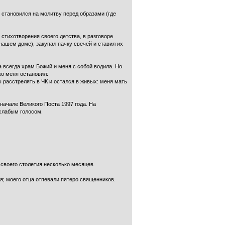
 становился на молитву перед образами (где
 стихотворения своего детства, в разговоре
ашем доме), закупал пачку свечей и ставил их
 всегда храм Божий и меня с собой водила. Но
ко меня остановил:
 расстрелять в ЧК и остался в живых: меня мать
 начале Великого Поста 1997 года. На
 слабым голосом.
 своего столетия несколько месяцев.
я; моего отца отпевали пятеро священников.