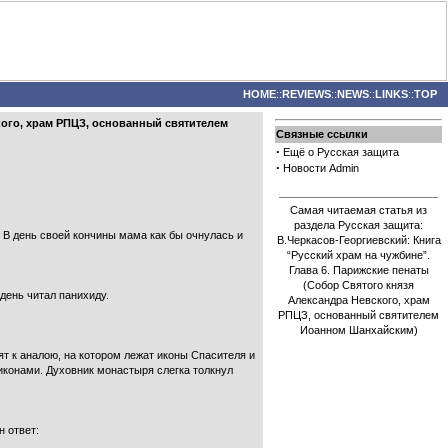
HOME
::
REVIEWS
::
NEWS
::
LINKS
::
TOP
кого, храм РПЦЗ, основанный святителем
Связные ссылки
·
Ещё о Русская защита
·
Новости Admin
Самая читаемая статья из
раздела Русская защита:
. В день своей кончины мама как бы очнулась и
В.Черкасов-Георгиевский: Книга
“Русский храм на чужбине”.
Глава 6. Парижские пенаты
(Собор Святого князя
день читал панихиду.
Александра Невского, храм
РПЦЗ, основанный святителем
Иоанном Шанхайским)
ят к аналою, на котором лежат иконы Спасителя и
 иконами. Духовник монастыря слегка толкнул
н ответ: