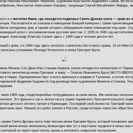
итор Николай Николаевич Черепнин, художники Константин Андреевич Сомов, Мстисл
ребрякова, Константин Алексеевич Коровин, танцовщик Сергей Михайлович Лифарь, ак
нуть и о
местечке Ванв, где находится подворье Свято-Духова скита — храм в
еженцев. Располагался он сначала в помещении бывшей конюшни с тремя прилегающими
обрели неподалеку дом, в гараже которого оборудовали новое помещение под храм. Сю
емовидный купол с восьмиконечным русским крестом. С 1935 по 1945 год настоятелем
дрит Александр (Елисов) служил здесь с 1989 года в течение десяти лет.
ющий к дому, и в 1984 году здесь началось строительство второго храма. 16 октября 
написаны учениками Леонида Успенского и инока Григория Круга.
ревне Мениль-Сен-Дени близ станции Анрвиль (около пятидесяти километров от Париж
тливого иконописца инока Григория, в миру — Георгия Ивановича Круга (ФОТО ВВЕРХУ)
ию в Нарве. Одновременно Круг учился живописи и графике в Таллинне, а потом пост
парижской Академии Художеств под руководством художников Милиоти и Сомова. Техн
едорова.
 июня 1969 года, плодотворнейше потрудившись за свою жизнь. Им написано нескольк
онописи. Это фрески и часть иконостаса в храме парижского Трехсвятительского под
атери детского летнего лагеря в Нормандии. Последний свой иконостас Григорий напи
авратором икон. Немало его работ попало в Россию, среди которых известны образ Ка
в храме Свято-Духова скита тоже письма инока Григория Круга, который похоронен здес
ей жизни монах-иконописец безвыездно жил тут и неустанно трудился в келье-мастер
о кончиной не переставал писать иконы и исполнять клиросное послушание.