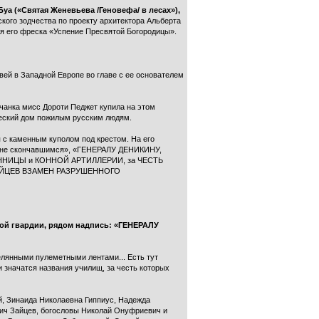
а («Святая Женевьева /Геновефа/ в лесах»),
ского зодчества по проекту архитектора Альберта
ся его фреска «Успение Пресвятой Богородицы».
вей в Западной Европе во главе с ее основателем
ичанка мисс Дороти Педжет купила на этом
рческий дом пожилым русским людям.
 с каменным куполом под крестом. На его
не скончавшимся», «ГЕНЕРАЛУ ДЕНИКИНУ,
ННИЦЫ и КОННОЙ АРТИЛЛЕРИИ, за ЧЕСТЬ
ИЙЦЕВ ВЗАМЕН РАЗРУШЕННОГО
лой гвардии, рядом надпись: «ГЕНЕРАЛУ
елянными пулеметными лентами... Есть тут
 значатся названия училищ, за честь которых
й, Зинаида Николаевна Гиппиус, Надежда
вич Зайцев, богословы Николай Онуфриевич и