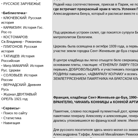
·
РУССКОЕ ЗАРУБЕЖЬЕ
Редкий наш соотечественник, приехав в Париж, не 
где встречает прекрасный храм в честь Успения
~Библиотечка~
Александровича Бенуа, который и расписал вместе с
·
КЛЮЧЕВСКИЙ: Русская
история
·
КАРАМЗИН: История Гос.
Рос-го
Под церковью устроен склеп, где покоятся супруги 
·
КОСТОМАРОВ:
митрополитом Евлогием.
Св.Владимир - Романовы
·
Церковь была освящена в октябре 1939 года, а перв
ПЛАТОНОВ: Русская
участке земли городка Сент-Женевьев-де-Буа старый
история
·
ТАТИЩЕВ: История
В центре кладбища вы легко отыщете бело сверкающи
Российская
основании плиты, гласящие: «ГЕНЕРАЛУ ЛАВРУ Г
·
Митр.МАКАРИЙ: История
первымъ ДОБРОВОЛЬЦАМЪ и участникамъ поход
Рус. Церкви
РОДИНЫ павшимъ», «АДМИРАЛУ КОЛЧАКУ и все
·
СОЛОВЬЕВ: История
ЗЕМЛЕТРЯСЕНИЕМ ПАМЯТНИКА НА БРАТСКОМ КЛ
России
·
ВЕРНАДСКИЙ: Древняя
Русь
·
Журнал ДВУГЛАВЫЙ
Франция, кладбище Сент-Женевьев-де-Буа, 1990
ОРЕЛЪ 1921 год
ВРАНГЕЛЮ, ЧИНАМЪ КОННИЦЫ и КОННОЙ АРТИЛ
~Сервисы~
Памятник, словно последний пулеметный дзот, кряж
·
Поиск по сайту
памятники генералу Алексееву и алексеевцам, гене
·
Статистика
дрались упокоившиеся во французской земле. Имеет
·
Навигация
Для русского посетителя здесь много могил со зна
Александровна Тэффи, Алексей Михайлович Ремизов,