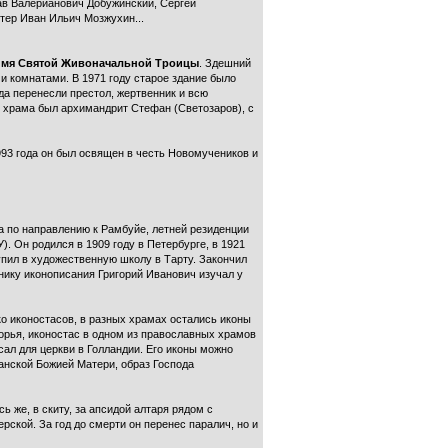
ав Валерианович Добужинский, Сергей
тер Иван Ильич Мозжухин...
о имя Святой Живоначальной Троицы
. Здешний
 комнатами. В 1971 году старое здание было
да перенесли престол, жертвенник и всю
 храма был архимандрит Стефан (Светозаров), с
1993 года он был освящен в честь Новомучеников и
а по направлению к Рамбуйе, летней резиденции
. Он родился в 1909 году в Петербурге, в 1921
упил в художественную школу в Тарту. Закончил
ику иконописания Григорий Иванович изучал у
о иконостасов, в разных храмах остались иконы
ворья, иконостас в одном из православных храмов
сал для церкви в Голландии. Его иконы можно
занской Божией Матери, образ Господа
ь же, в скиту, за апсидой алтаря рядом с
ской. За год до смерти он перенес паралич, но и