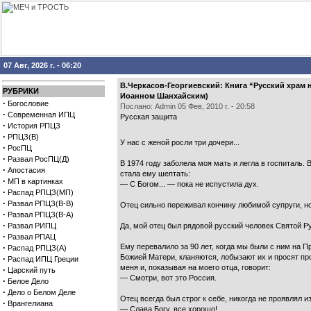
07 Авг, 2026 г. - 06:20
В.Черкасов-Георгиевский: Книга “Русский храм 
РУБРИКИ
Иоанном Шанхайским)
·
Богословие
Послано: Admin 05 Фев, 2010 г. - 20:58
·
Современная ИПЦ
Русская защита
·
История РПЦЗ
·
РПЦЗ(В)
У нас с женой росли три дочери...
·
РосПЦ
·
Развал РосПЦ(Д)
В 1974 году заболела моя мать и легла в госпиталь.
·
Апостасия
стала ему шептать:
·
МП в картинках
— С Богом... — пока не испустила дух.
·
Распад РПЦЗ(МП)
·
Развал РПЦЗ(В-В)
Отец сильно переживал кончину любимой супруги, но 
·
Развал РПЦЗ(В-А)
·
Развал РИПЦ
Да, мой отец был рядовой русский человек Святой Р
·
Развал РПАЦ
·
Ему перевалило за 90 лет, когда мы были с ним на 
Распад РПЦЗ(А)
Божией Матери, кланяются, лобызают их и просят про
·
Распад ИПЦ Греции
меня и, показывая на моего отца, говорит:
·
Царский путь
— Смотри, вот это Россия.
·
Белое Дело
·
Дело о Белом Деле
Отец всегда был строг к себе, никогда не проявлял и
·
Врангелиана
— Слава Богу, все хорошо!