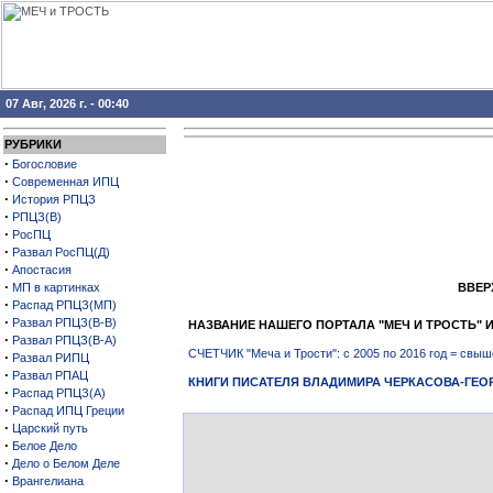
07 Авг, 2026 г. - 00:40
РУБРИКИ
·
Богословие
·
Современная ИПЦ
·
История РПЦЗ
·
РПЦЗ(В)
·
РосПЦ
·
Развал РосПЦ(Д)
·
Апостасия
·
МП в картинках
ВВЕРХ
·
Распад РПЦЗ(МП)
·
Развал РПЦЗ(В-В)
НАЗВАНИЕ НАШЕГО ПОРТАЛА "МЕЧ И ТРОСТЬ
·
Развал РПЦЗ(В-А)
СЧЕТЧИК "Меча и Трости": с 2005 по 2016 год = св
·
Развал РИПЦ
·
Развал РПАЦ
КНИГИ ПИСАТЕЛЯ ВЛАДИМИРА ЧЕРКАСОВА-ГЕО
·
Распад РПЦЗ(А)
·
Распад ИПЦ Греции
·
Царский путь
·
Белое Дело
·
Дело о Белом Деле
·
Врангелиана