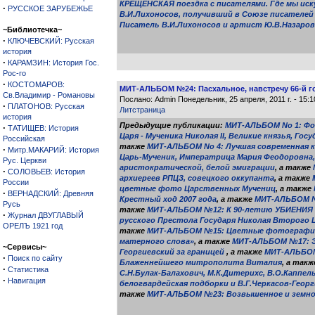
КРЕЩЕНСКАЯ поездка с писателями. Где мы иск
·
РУССКОЕ ЗАРУБЕЖЬЕ
В.И.Лихоносов, получивший в Союзе писателей
Писатель В.И.Лихоносов и артист Ю.В.Назаров 
~Библиотечка~
·
КЛЮЧЕВСКИЙ: Русская
история
·
КАРАМЗИН: История Гос.
Рос-го
·
КОСТОМАРОВ:
МИТ-АЛЬБОМ №24: Пасхальное, навстречу 66-й г
Св.Владимир - Романовы
Послано: Admin Понедельник, 25 апреля, 2011 г. - 15:
·
ПЛАТОНОВ: Русская
Литстраница
история
Предыдущие публикации:
МИТ-АЛЬБОМ No 1: Фо
·
ТАТИЩЕВ: История
Царя - Мученика Николая II, Великие князья, Го
Российская
также
МИТ-АЛЬБОМ No 4: Лучшая современная ка
·
Митр.МАКАРИЙ: История
Царь-Мученик, Императрица Мария Феодоровна, 
Рус. Церкви
аристократической, белой эмиграции
, а также
·
СОЛОВЬЕВ: История
архиереев РПЦЗ, совецкого оккупанта
, а также
России
цветные фото Царственных Мучениц
, а также
·
ВЕРНАДСКИЙ: Древняя
Крестный ход 2007 года
, а также
МИТ-АЛЬБОМ №1
Русь
также
МИТ-АЛЬБОМ №12: К 90-летию УБИЕНИЯ
·
Журнал ДВУГЛАВЫЙ
русского Престола Государя Николая Второго 
ОРЕЛЪ 1921 год
также
МИТ-АЛЬБОМ №15: Цветные фотографии 
матерного слова»
, а также
МИТ-АЛЬБОМ №17: Эр
~Сервисы~
Георгиевский за границей
, а также
МИТ-АЛЬБОМ
·
Поиск по сайту
Блаженнейшего митрополита Виталия
, а так
·
Статистика
С.Н.Булак-Балахович, М.К.Дитерихс, В.О.Каппел
·
Навигация
белогвардейская подборки и В.Г.Черкасов-Геор
также
МИТ-АЛЬБОМ №23: Возвышенное и земное