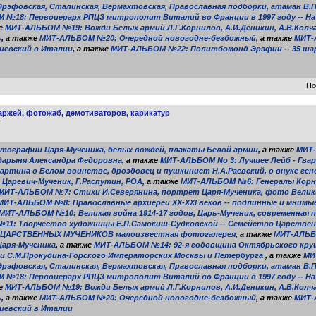
эфовская, Сталинская, Вермахтовская, Православная подборки, атаман В.П.М
 №18: Первоиерарх РПЦЗ митрополит Виталий во Франции в 1997 году -- Н
же
МИТ-АЛЬБОМ №19: Вожди Белых армий Л.Г.Корнилов, А.И.Деникин, А.В.Колчак
ь
, а также
МИТ-АЛЬБОМ №20: Очередной новогодне-безбожный
, а также
МИТ-
гиевский в Италии
, а также
МИТ-АЛЬБОМ №22: Политбомонд Эрэфии -- 35 ша
По
ржей, фотожаб, демотиваторов, карикатур
T
тографии Царя-Мученика, белых вождей, плакаты Белой армии
, а также
МИТ-
сударыня Александра Федоровна
, а также
МИТ-АЛЬБОМ No 3: Лучшее Лейб - Гва
ртина о Белом воинстве, дроздовец и пушкинист Н.А.Раевский, о внуке ген
Царевич-Мученик, Г.Распутин, РОА
, а также
МИТ-АЛЬБОМ №6: Генералы Корни
МИТ-АЛЬБОМ №7: Стихи И.Северянина, портрет Царя-Мученика, фото Великих
МИТ-АЛЬБОМ №8: Православные архиереи XX-XXI веков -- подлинные и мнимы
МИТ-АЛЬБОМ №10: Великая война 1914-17 годов, Царь-Мученик, современная 
1: Творчество художницы Е.П.Самокиш-Судковской -- Семейство Царственн
 ЦАРСТВЕННЫХ МУЧЕНИКОВ малоизвестная фотогалерея
, а также
МИТ-АЛЬБ
Царя-Мученика
, а также
МИТ-АЛЬБОМ №14: 92-я годовщина Октябрьского кру
С.М.Прокудина-Горского Императорских Москвы и Петербурга
, а также
МИ
эфовская, Сталинская, Вермахтовская, Православная подборки, атаман В.П.М
 №18: Первоиерарх РПЦЗ митрополит Виталий во Франции в 1997 году -- Н
же
МИТ-АЛЬБОМ №19: Вожди Белых армий Л.Г.Корнилов, А.И.Деникин, А.В.Колчак
ь
, а также
МИТ-АЛЬБОМ №20: Очередной новогодне-безбожный
, а также
МИТ-
гиевский в Италии