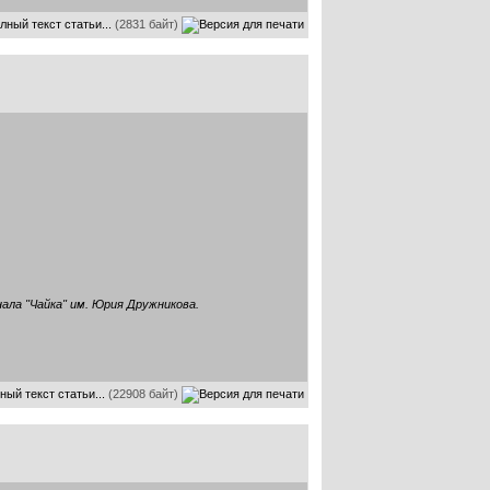
лный текст статьи...
(2831 байт)
ала "Чайка" им. Юрия Дружникова.
ный текст статьи...
(22908 байт)