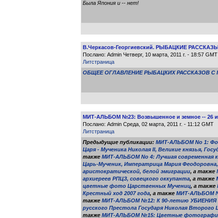
Была Япония и -- нет!
В.Черкасов-Георгиевский. РЫБАЦКИЕ РАССКАЗЫ. 
Послано: Admin Четверг, 10 марта, 2011 г. - 18:57 GMT
Литстраница
ОБЩЕЕ ОГЛАВЛЕНИЕ РЫБАЦКИХ РАССКАЗОВ С 
МИТ-АЛЬБОМ №23: Возвышенное и земное -- 26 
Послано: Admin Среда, 02 марта, 2011 г. - 11:12 GMT
Литстраница
Предыдущие публикации:
МИТ-АЛЬБОМ No 1: Фо
Царя - Мученика Николая II, Великие князья, Го
также
МИТ-АЛЬБОМ No 4: Лучшая современная ка
Царь-Мученик, Императрица Мария Феодоровна, 
аристократической, белой эмиграции
, а также
архиереев РПЦЗ, совецкого оккупанта
, а также
цветные фото Царственных Мучениц
, а также
Крестный ход 2007 года
, а также
МИТ-АЛЬБОМ №1
также
МИТ-АЛЬБОМ №12: К 90-летию УБИЕНИЯ
русского Престола Государя Николая Второго 
также
МИТ-АЛЬБОМ №15: Цветные фотографии 