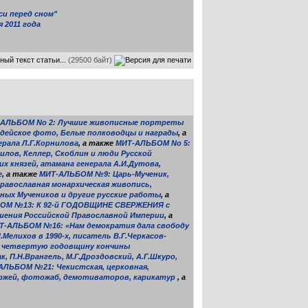
си перед сном"
 2011 года
ный текст статьи...
(29500 байт)
АЛЬБОМ No 2: Лучшие живописные портреты
рдейское фото, Белые полководцы и награды
, а
ерала Л.Г.Корнилова
, а также
МИТ-АЛЬБОМ No 5:
лов, Келлер, Скоблин и люди Русской
 князей, атамана генерала А.И.Дутова,
е
, а также
МИТ-АЛЬБОМ №9: Царь-Мученик,
православная монархическая живопись,
ых Мучеников и другие русские работы
, а
ОМ №13: К 92-й ГОДОВЩИНЕ СВЕРЖЕНИЯ с
шения Российской Православной Империи
, а
Т-АЛЬБОМ №16: «Нам демократия дала свободу
елихов в 1990-х, писатель В.Г.Черкасов-
а четвертую годовщину кончины
, П.Н.Врангель, М.Г.Дроздовский, А.Г.Шкуро,
АЛЬБОМ №21: Чекистская, церковная,
ржей, фотожаб, демотиваторов, карикатур
, а