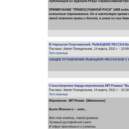
Публикация из журнала РПЦЗ «Православная Рус
ПРИМЕЧАНИЕ "ПРАВОСЛАВНОЙ РУСИ" 1949 года: 
истинные переживания. Он в настоящее время 
этой повести живы и доселе, а иные из них даж
В.Черкасов-Георгиевский. РЫБАЦКИЕ РАССКАЗЫ: 
Послано: Admin Понедельник, 14 марта, 2011 г. - 13:
Литстраница
ОБЩЕЕ ОГЛАВЛЕНИЕ РЫБАЦКИХ РАССКАЗОВ С 
Стихотворение барда-иеромонаха МП Романа "Был
Послано: Admin Понедельник, 14 марта, 2011 г. - 10:
Литстраница
Иеромонах МП Роман (Матюшин)
Была Япония и -- нет...
Вот так живёшь, порой ругаешь
Лукавый русофобский свет.
И вдруг проснёшься и узнаешь: