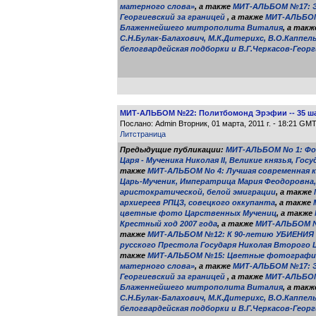
матерного слова»
, а также
МИТ-АЛЬБОМ №17: Эр
Георгиевский за границей
, а также
МИТ-АЛЬБОМ
Блаженнейшего митрополита Виталия
, а так
С.Н.Булак-Балахович, М.К.Дитерихс, В.О.Каппел
белогвардейская подборки и В.Г.Черкасов-Геор
МИТ-АЛЬБОМ №22: Политбомонд Эрэфии -- 35 ша
Послано: Admin Вторник, 01 марта, 2011 г. - 18:21 GM
Литстраница
Предыдущие публикации:
МИТ-АЛЬБОМ No 1: Фо
Царя - Мученика Николая II, Великие князья, Го
также
МИТ-АЛЬБОМ No 4: Лучшая современная ка
Царь-Мученик, Императрица Мария Феодоровна, 
аристократической, белой эмиграции
, а также
архиереев РПЦЗ, совецкого оккупанта
, а также
цветные фото Царственных Мучениц
, а также
Крестный ход 2007 года
, а также
МИТ-АЛЬБОМ №1
также
МИТ-АЛЬБОМ №12: К 90-летию УБИЕНИЯ
русского Престола Государя Николая Второго 
также
МИТ-АЛЬБОМ №15: Цветные фотографии 
матерного слова»
, а также
МИТ-АЛЬБОМ №17: Эр
Георгиевский за границей
, а также
МИТ-АЛЬБОМ
Блаженнейшего митрополита Виталия
, а так
С.Н.Булак-Балахович, М.К.Дитерихс, В.О.Каппел
белогвардейская подборки и В.Г.Черкасов-Геор