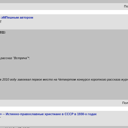
По
тим эМПешным автором
MT
011:
рассказ "Встреча"*.
в 2010 году завоевал первое место на Четвертом конкурсе короткого рассказа журн
Пол
 -- Истинно-православные христиане в СССР в 1930-х годах
T