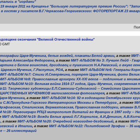
упались в "иордани"
 19 января 2011 на Крещенье "Большую литературную премию России": "Запи
в гостях у писателя В.Г.Черкасова-Георгиевского: ФОТОРЕПОРТАЖ 23 января
Пол
одовщине окончания "Великой Отечественной войны"
10 GMT
тографии Царя-Мученика, белых вождей, плакаты Белой армии
, а также
МИТ-
сударыня Александра Федоровна
, а также
МИТ-АЛЬБОМ No 3: Лучшее Лейб - Гва
ртина о Белом воинстве, дроздовец и пушкинист Н.А.Раевский, о внуке ген
Царевич-Мученик, Г.Распутин, РОА
, а также
МИТ-АЛЬБОМ №6: Генералы Корни
МИТ-АЛЬБОМ №7: Стихи И.Северянина, портрет Царя-Мученика, фото Великих
МИТ-АЛЬБОМ №8: Православные архиереи XX-XXI веков -- подлинные и мнимы
МИТ-АЛЬБОМ №10: Великая война 1914-17 годов, Царь-Мученик, современная 
1: Творчество художницы Е.П.Самокиш-Судковской -- Семейство Царственн
 ЦАРСТВЕННЫХ МУЧЕНИКОВ малоизвестная фотогалерея
, а также
МИТ-АЛЬБ
Царя-Мученика
, а также
МИТ-АЛЬБОМ №14: 92-я годовщина Октябрьского кру
С.М.Прокудина-Горского Императорских Москвы и Петербурга
, а также
МИ
эфовская, Сталинская, Вермахтовская, Православная подборки, атаман В.П.М
 №18: Первоиерарх РПЦЗ митрополит Виталий во Франции в 1997 году -- Н
же
МИТ-АЛЬБОМ №19: Вожди Белых армий Л.Г.Корнилов, А.И.Деникин, А.В.Колчак
ь
, а также
МИТ-АЛЬБОМ №20: Очередной новогодне-безбожный
, а также
МИТ-
гиевский в Италии
, а также
МИТ-АЛЬБОМ №22: Политбомонд Эрэфии -- 35 ша
 -- 26 иллюстраций