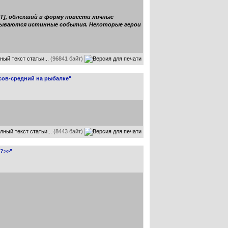
Т], облекший в форму повести личные
скрываются истинные события. Некоторые герои
ный текст статьи...
(96841 байт)
сов-средний на рыбалке"
лный текст статьи...
(8443 байт)
?>>"