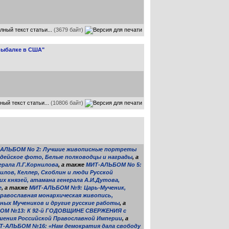
лный текст статьи...
(3679 байт)
 рыбалке в США"
ный текст статьи...
(10806 байт)
АЛЬБОМ No 2: Лучшие живописные портреты
рдейское фото, Белые полководцы и награды
, а
ерала Л.Г.Корнилова
, а также
МИТ-АЛЬБОМ No 5:
лов, Келлер, Скоблин и люди Русской
 князей, атамана генерала А.И.Дутова,
е
, а также
МИТ-АЛЬБОМ №9: Царь-Мученик,
православная монархическая живопись,
ых Мучеников и другие русские работы
, а
ОМ №13: К 92-й ГОДОВЩИНЕ СВЕРЖЕНИЯ с
шения Российской Православной Империи
, а
Т-АЛЬБОМ №16: «Нам демократия дала свободу