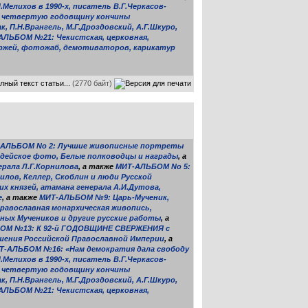
елихов в 1990-х, писатель В.Г.Черкасов-
а четвертую годовщину кончины
, П.Н.Врангель, М.Г.Дроздовский, А.Г.Шкуро,
АЛЬБОМ №21: Чекистская, церковная,
ржей, фотожаб, демотиваторов, карикатур
лный текст статьи...
(2770 байт)
АЛЬБОМ No 2: Лучшие живописные портреты
рдейское фото, Белые полководцы и награды
, а
ерала Л.Г.Корнилова
, а также
МИТ-АЛЬБОМ No 5:
лов, Келлер, Скоблин и люди Русской
 князей, атамана генерала А.И.Дутова,
е
, а также
МИТ-АЛЬБОМ №9: Царь-Мученик,
православная монархическая живопись,
ых Мучеников и другие русские работы
, а
ОМ №13: К 92-й ГОДОВЩИНЕ СВЕРЖЕНИЯ с
шения Российской Православной Империи
, а
Т-АЛЬБОМ №16: «Нам демократия дала свободу
елихов в 1990-х, писатель В.Г.Черкасов-
а четвертую годовщину кончины
, П.Н.Врангель, М.Г.Дроздовский, А.Г.Шкуро,
АЛЬБОМ №21: Чекистская, церковная,