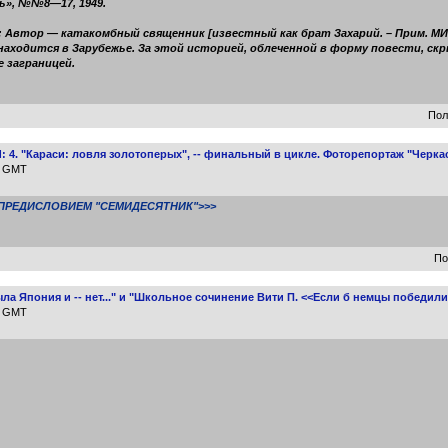
ь», №№8—17, 1949.
Автор — катакомбный священник [известный как брат Захарий. – Прим. МИ
находится в Зарубежье. За этой историей, облеченной в форму повести, 
е заграницей.
Пол
4. "Караси: ловля золотоперых", -- финальный в цикле. Фоторепортаж "Черка
09 GMT
ПРЕДИСЛОВИЕМ "СЕМИДЕСЯТНИК">>>
По
а Япония и -- нет..." и "Школьное сочинение Вити П. <<Если б немцы победили
18 GMT