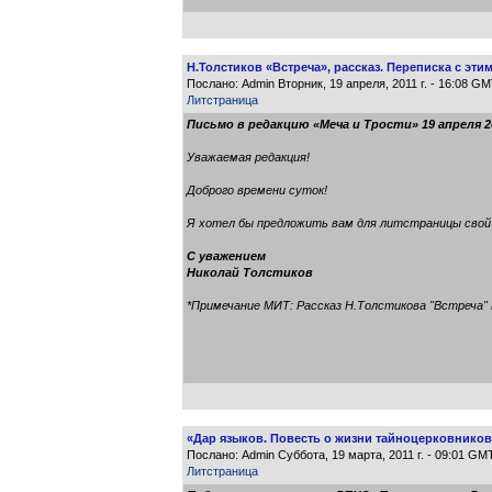
Н.Толстиков «Встреча», рассказ. Переписка с э
Послано: Admin Вторник, 19 апреля, 2011 г. - 16:08 G
Литстраница
Письмо в редакцию «Меча и Трости» 19 апреля 2
Уважаемая редакция!
Доброго времени суток!
Я хотел бы предложить вам для литстраницы свой 
С уважением
Николай Толстиков
*Примечание МИТ: Рассказ Н.Толстикова "Встреча" 
«Дар языков. Повесть о жизни тайноцерковников»
Послано: Admin Суббота, 19 марта, 2011 г. - 09:01 GM
Литстраница