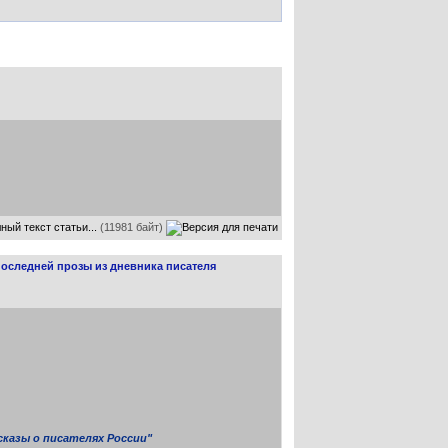
ный текст статьи...
(11981 байт)
последней прозы из дневника писателя
казы о писателях России"