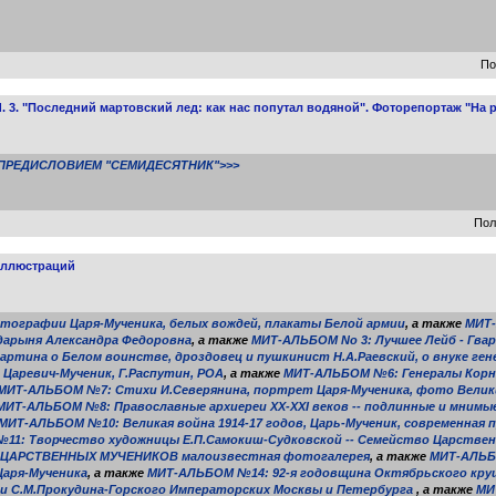
По
3. "Последний мартовский лед: как нас попутал водяной". Фоторепортаж "На
ПРЕДИСЛОВИЕМ "СЕМИДЕСЯТНИК">>>
Пол
иллюстраций
тографии Царя-Мученика, белых вождей, плакаты Белой армии
, а также
МИТ-
сударыня Александра Федоровна
, а также
МИТ-АЛЬБОМ No 3: Лучшее Лейб - Гва
ртина о Белом воинстве, дроздовец и пушкинист Н.А.Раевский, о внуке ген
Царевич-Мученик, Г.Распутин, РОА
, а также
МИТ-АЛЬБОМ №6: Генералы Корни
МИТ-АЛЬБОМ №7: Стихи И.Северянина, портрет Царя-Мученика, фото Великих
МИТ-АЛЬБОМ №8: Православные архиереи XX-XXI веков -- подлинные и мнимы
МИТ-АЛЬБОМ №10: Великая война 1914-17 годов, Царь-Мученик, современная 
1: Творчество художницы Е.П.Самокиш-Судковской -- Семейство Царственн
 ЦАРСТВЕННЫХ МУЧЕНИКОВ малоизвестная фотогалерея
, а также
МИТ-АЛЬБ
Царя-Мученика
, а также
МИТ-АЛЬБОМ №14: 92-я годовщина Октябрьского кру
С.М.Прокудина-Горского Императорских Москвы и Петербурга
, а также
МИ