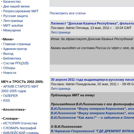
·
Казачество
·
Дни нашей жизни
·
Репрессирование МИТ
Посмотреть все статьи
·
Русская защита
·
Литстраница
Латинист "Донская Казачья Республика", фельет
·
МИТ-альбом
Послано: Admin Пятница, 13 мая, 2011 г. - 10:04 GMT
·
Мемуарное
Литстраница
Итак: да здравствует Донская Казачья Республика!
~Меню~
·
Главная страница
Казаки выходят из состава России (и чёрт с нею, г
·
Администратор
·
Выход
·
Библиотека
·
Состав РПЦЗ(В)
·
Обзоры
·
Новости
30 апреля 2011 года выдающемуся русскому писа
МЕЧ и ТРОСТЬ 2002-2005:
Послано: Admin Понедельник, 02 мая, 2011 г. - 09:49 
·
АРХИВ СТАРОГО МИТ
Литстраница
2002-2005 годов
·
Публикации МИТ на тему:
ГАЛЕРЕЯ
·
RSS
Произведения В.И.Лихоносова с его фотографи
В.И.Лихоносов “Внуку генерала Корнилова”, эссе
~Апологетика~
В.И.Лихоносов “Внуку генерала Корнилова”, эссе
В.И.Лихоносов “Как жаль!” -- о забытом в Оте
~Словари~
·
ИСТОРИЯ Отечества
О В.И.Лихоносове:
·
СЛОВАРЬ биографий
В.Черкасов-Георгиевский "ГДЕ ДРЕМЛЮТ ВУЛКАН
·
БИБЛЕЙСКИЙ словарь