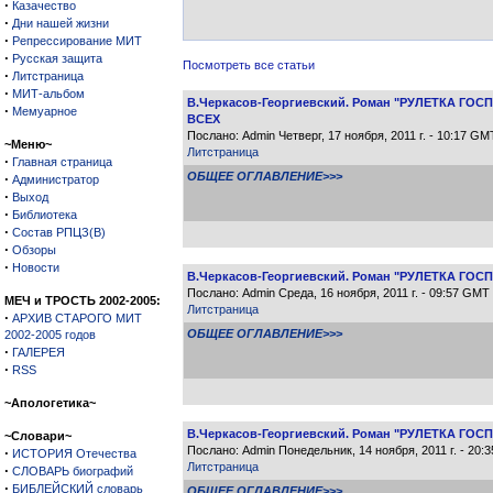
·
Казачество
·
Дни нашей жизни
·
Репрессирование МИТ
·
Русская защита
Посмотреть все статьи
·
Литстраница
·
МИТ-альбом
В.Черкасов-Георгиевский. Роман "РУЛЕТКА ГОС
·
Мемуарное
ВСЕХ
Послано: Admin Четверг, 17 ноября, 2011 г. - 10:17 GM
~Меню~
Литстраница
·
Главная страница
ОБЩЕЕ ОГЛАВЛЕНИЕ>>>
·
Администратор
·
Выход
·
Библиотека
·
Состав РПЦЗ(В)
·
Обзоры
·
Новости
В.Черкасов-Георгиевский. Роман "РУЛЕТКА ГОС
Послано: Admin Среда, 16 ноября, 2011 г. - 09:57 GMT
МЕЧ и ТРОСТЬ 2002-2005:
Литстраница
·
АРХИВ СТАРОГО МИТ
ОБЩЕЕ ОГЛАВЛЕНИЕ>>>
2002-2005 годов
·
ГАЛЕРЕЯ
·
RSS
~Апологетика~
В.Черкасов-Георгиевский. Роман "РУЛЕТКА ГОС
~Словари~
Послано: Admin Понедельник, 14 ноября, 2011 г. - 20:
·
ИСТОРИЯ Отечества
Литстраница
·
СЛОВАРЬ биографий
·
БИБЛЕЙСКИЙ словарь
ОБЩЕЕ ОГЛАВЛЕНИЕ>>>