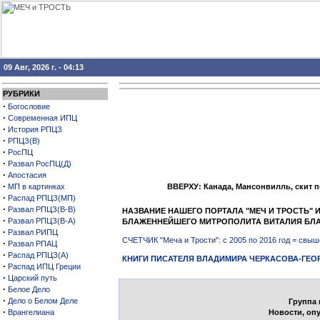
09 Авг, 2026 г. - 04:13
РУБРИКИ
·
Богословие
·
Современная ИПЦ
·
История РПЦЗ
·
РПЦЗ(В)
·
РосПЦ
·
Развал РосПЦ(Д)
·
Апостасия
·
МП в картинках
ВВЕРХУ: Канада, Мансонвилль, скит 
·
Распад РПЦЗ(МП)
·
Развал РПЦЗ(В-В)
НАЗВАНИЕ НАШЕГО ПОРТАЛА "МЕЧ И ТРОСТЬ"
·
Развал РПЦЗ(В-А)
БЛАЖЕННЕЙШЕГО МИТРОПОЛИТА ВИТАЛИЯ БЛ
·
Развал РИПЦ
СЧЕТЧИК "Меча и Трости": с 2005 по 2016 год = св
·
Развал РПАЦ
·
Распад РПЦЗ(А)
КНИГИ ПИСАТЕЛЯ ВЛАДИМИРА ЧЕРКАСОВА-ГЕО
·
Распад ИПЦ Греции
·
Царский путь
·
Белое Дело
·
Дело о Белом Деле
Группа 
·
Врангелиана
Новости, оп