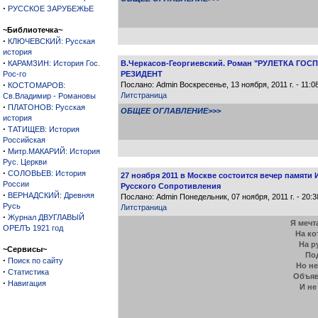
·
РУССКОЕ ЗАРУБЕЖЬЕ
~Библиотечка~
·
КЛЮЧЕВСКИЙ: Русская
история
·
КАРАМЗИН: История Гос.
В.Черкасов-Георгиевский. Роман "РУЛЕТКА ГОСП
Рос-го
РЕЗИДЕНТ
·
Послано: Admin Воскресенье, 13 ноября, 2011 г. - 11:
КОСТОМАРОВ:
Литстраница
Св.Владимир - Романовы
·
ПЛАТОНОВ: Русская
ОБЩЕЕ ОГЛАВЛЕНИЕ>>>
история
·
ТАТИЩЕВ: История
Российская
·
Митр.МАКАРИЙ: История
Рус. Церкви
·
СОЛОВЬЕВ: История
27 ноября 2011 в Москве состоится вечер памяти
России
Русского Сопротивления
·
ВЕРНАДСКИЙ: Древняя
Послано: Admin Понедельник, 07 ноября, 2011 г. - 20:
Русь
Литстраница
·
Журнал ДВУГЛАВЫЙ
Я мечт
ОРЕЛЪ 1921 год
На ко
На р
~Сервисы~
Под
·
Поиск по сайту
Но не
·
Статистика
Объяв
·
Навигация
И не