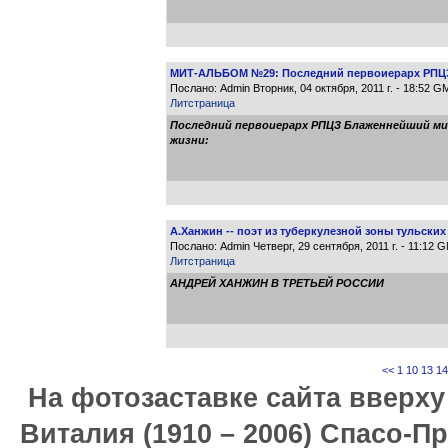
МИТ-АЛЬБОМ №29: Последний первоиерарх РПЦЗ 
Послано: Admin Вторник, 04 октября, 2011 г. - 18:52 G
Литстраница
Последний первоиерарх РПЦЗ Блаженнейший мит
жизни:
А.Ханжин -- поэт из туберкулезной зоны тульских
Послано: Admin Четверг, 29 сентября, 2011 г. - 11:12 
Литстраница
АНДРЕЙ ХАНЖИН В ТРЕТЬЕЙ РОССИИ
<<
1
10
13
14
На фотозаставке сайта вверх
Виталия (1910 – 2006) Спасо-П