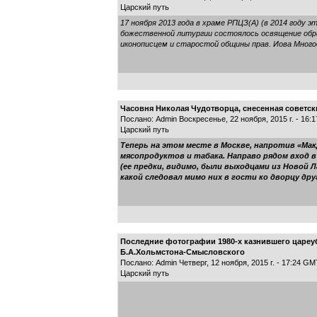
Царский путь
17 ноября 2013 года в храме РПЦЗ(А) (в 2014 году 
божественной литургии состоялось освящение обра
иконописцем и старостой общины прав. Иова Много
Часовня Николая Чудотворца, снесенная советск
Послано: Admin Воскресенье, 22 ноября, 2015 г. - 16:
Царский путь
Теперь на этом месте в Москве, напротив «Ма
мясопродуктов и табака. Направо рядом вход в
(ее предки, видимо, были выходцами из Новой 
какой следовал мимо них в гости ко дворцу др
Последние фотографии 1980-х казнившего цареуб
Б.А.Хольмстона-Смысловского
Послано: Admin Четверг, 12 ноября, 2015 г. - 17:24 GM
Царский путь