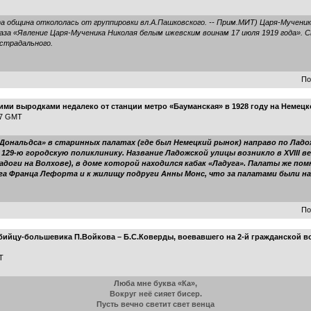
эта община откололась от группировки вл.А.Пашковского. -- Прим.МИТ) Царя-Мучени
за «Явление Царя-Мученика Николая белым ижевским воинам 17 июля 1919 года». 
страдального.
По
ими выродками недалеко от станции метро «Бауманская» в 1928 году на Неме
17 GMT
кДональдса» в старинных палатах (где был Немецкий рынок) направо по Лад
 129-ю городскую поликлинику. Название Ладожской улицы возникло в XVIII
Ладоги на Волхове), в доме которой находился кабак «Ладуга». Палаты же п
уга Франца Лефорта и к жилищу подруги Анны Монс, что за палатами были на
По
ийцу-большевика П.Войкова – Б.С.Коверды, воевавшего на 2-й гражданской вой
T
Люба мне буква «Ка»,
Вокруг неё сияет бисер.
Пусть вечно светит свет венца