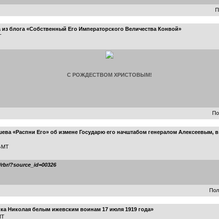
П
з блога «Собственный Его Императорского Величества Конвой»
T
С РОЖДЕСТВОМ ХРИСТОВЫМ!
По
шева «Распни Его» об измене Государю его начштабом генералом Алексеевым, 
 GMT
n/rbr/?source_id=00326
Пол
ка Николая белым ижевским воинам 17 июля 1919 года»
MT