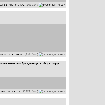
олный текст статьи...
(102 байт)
лный текст статьи...
(3860 байт)
в итоге начавшим Гражданскую войну, которую
ный текст статьи...
(10198 байт)