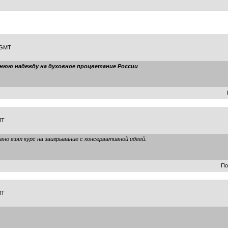
9 GMT
днюю надежду на духовное процветание России
MT
о взял курс на заигрывание с консервативной идеей.
По
MT