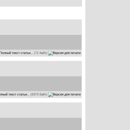
Полный текст статьи...
(71 байт)
лный текст статьи...
(6373 байт)