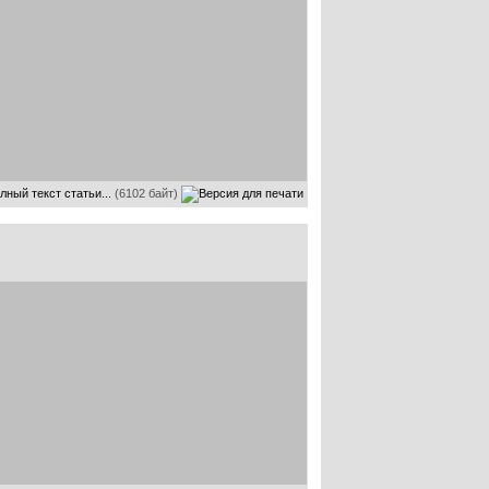
лный текст статьи...
(6102 байт)