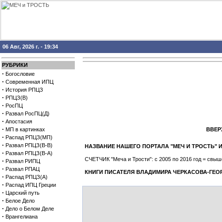
06 Авг, 2026 г. - 19:34
РУБРИКИ
·
Богословие
·
Современная ИПЦ
·
История РПЦЗ
·
РПЦЗ(В)
·
РосПЦ
·
Развал РосПЦ(Д)
·
Апостасия
·
МП в картинках
ВВЕРХ
·
Распад РПЦЗ(МП)
·
Развал РПЦЗ(В-В)
НАЗВАНИЕ НАШЕГО ПОРТАЛА "МЕЧ И ТРОСТЬ
·
Развал РПЦЗ(В-А)
СЧЕТЧИК "Меча и Трости": с 2005 по 2016 год = св
·
Развал РИПЦ
·
Развал РПАЦ
КНИГИ ПИСАТЕЛЯ ВЛАДИМИРА ЧЕРКАСОВА-ГЕО
·
Распад РПЦЗ(А)
·
Распад ИПЦ Греции
·
Царский путь
·
Белое Дело
·
Дело о Белом Деле
·
Врангелиана