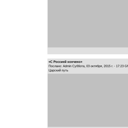
«С Россией кончено»
Послано: Admin Суббота, 03 октября, 2015 г. - 17:23 
Царский путь