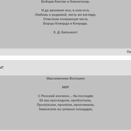
Бойцам Каплан и Каннегисер.
И да запомнят все, в ком есть
Любовь к родимой, честь во взгляде,
Отмстили попранную честь
Борцы Коверда и Конради.
К. Д. Бальмонт
По
GMT
Максимилиан Волошин
МИР
С Россией кончено… На последя́х
Её мы прогалдели, проболтали,
Пролу́згали, пропи́ли, проплевали,
Замызгали на грязных площадях,