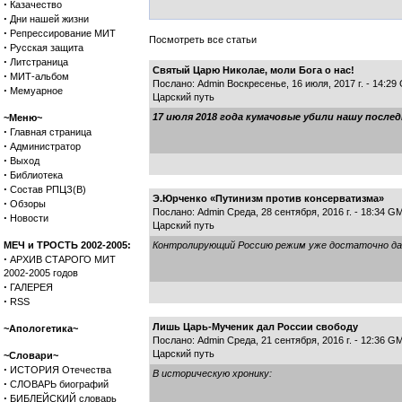
·
Казачество
·
Дни нашей жизни
·
Репрессирование МИТ
Посмотреть все статьи
·
Русская защита
·
Литстраница
Святый Царю Николае, моли Бога о нас!
·
МИТ-альбом
Послано: Admin Воскресенье, 16 июля, 2017 г. - 14:2
·
Мемуарное
Царский путь
17 июля 2018 года кумачовые убили нашу после
~Меню~
·
Главная страница
·
Администратор
·
Выход
·
Библиотека
·
Состав РПЦЗ(В)
Э.Юрченко «Путинизм против консерватизма»
·
Обзоры
Послано: Admin Среда, 28 сентября, 2016 г. - 18:34 G
·
Новости
Царский путь
МЕЧ и ТРОСТЬ 2002-2005:
Контролирующий Россию режим уже достаточно давн
·
АРХИВ СТАРОГО МИТ
2002-2005 годов
·
ГАЛЕРЕЯ
·
RSS
Лишь Царь-Мученик дал России свободу
~Апологетика~
Послано: Admin Среда, 21 сентября, 2016 г. - 12:36 G
Царский путь
~Словари~
·
ИСТОРИЯ Отечества
В историческую хронику:
·
СЛОВАРЬ биографий
·
БИБЛЕЙСКИЙ словарь