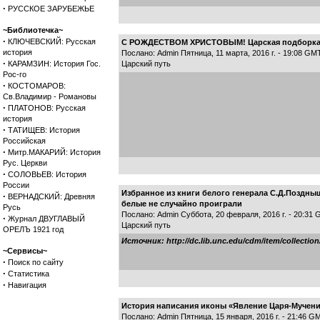
·
РУССКОЕ ЗАРУБЕЖЬЕ
~Библиотечка~
·
КЛЮЧЕВСКИЙ: Русская
С РОЖДЕСТВОМ ХРИСТОВЫМ! Царская подборка и
история
Послано: Admin Пятница, 11 марта, 2016 г. - 19:08 GM
·
КАРАМЗИН: История Гос.
Царский путь
Рос-го
·
КОСТОМАРОВ:
Св.Владимир - Романовы
·
ПЛАТОНОВ: Русская
история
·
ТАТИЩЕВ: История
Российская
·
Митр.МАКАРИЙ: История
Рус. Церкви
·
СОЛОВЬЕВ: История
России
Избранное из книги белого генерала С.Д.Поздны
·
ВЕРНАДСКИЙ: Древняя
белые не случайно проиграли
Русь
Послано: Admin Суббота, 20 февраля, 2016 г. - 20:31
·
Журнал ДВУГЛАВЫЙ
Царский путь
ОРЕЛЪ 1921 год
Источник: http://dc.lib.unc.edu/cdm/item/collectio
~Сервисы~
·
Поиск по сайту
·
Статистика
·
Навигация
История написания иконы «Явление Царя-Мучени
Послано: Admin Пятница, 15 января, 2016 г. - 21:46 G