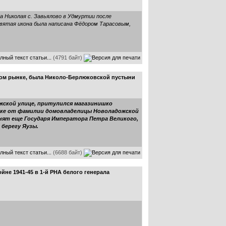
ка Николая с. Завьялово в Удмуртии после
Святая икона была написана Фёдором Тарасовым,
лный текст статьи...
(4791 байт)
цком рынке, была Николо-Берлюковской пустыни
ожской улице, притулился магазинишко
 веке от фамилии домовладелицы Новоладожской
омнят еще Государя Императора Петра Великого,
 берегу Яузы.
лный текст статьи...
(6688 байт)
не 1941-45 в 1-й РНА белого генерала