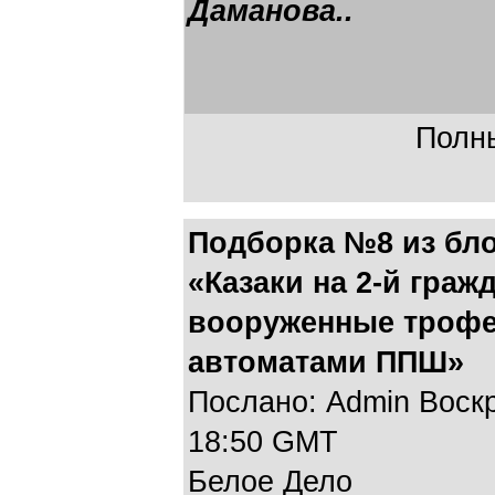
Даманова..
Полны
Подборка №8 из бло
«Казаки на 2-й граж
вооруженные троф
автоматами ППШ»
Послано: Admin Воскре
18:50 GMT
Белое Дело