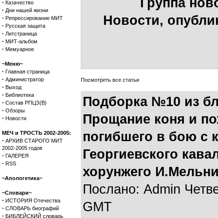
Группа нов
·
Казачество
·
Дни нашей жизни
Новости, опубли
·
Репрессирование МИТ
·
Русская защита
·
Литстраница
·
МИТ-альбом
·
Мемуарное
~Меню~
·
Главная страница
·
Администратор
Посмотреть все статьи
·
Выход
·
Библиотека
Подборка №10 из бл
·
Состав РПЦЗ(В)
·
Обзоры
Прощание коня и по
·
Новости
погибшего в бою с 
МЕЧ и ТРОСТЬ 2002-2005:
·
АРХИВ СТАРОГО МИТ
2002-2005 годов
Георгиевского кавал
·
ГАЛЕРЕЯ
·
RSS
хорунжего И.Мельн
~Апологетика~
Послано: Admin Четвер
~Словари~
·
ИСТОРИЯ Отечества
GMT
·
СЛОВАРЬ биографий
·
БИБЛЕЙСКИЙ словарь