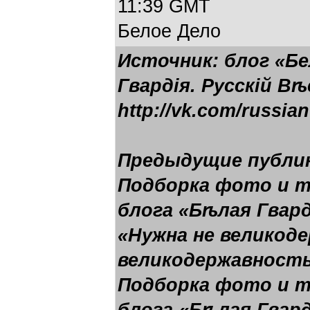
11:39 GMT
Белое Дело
Источник: блог «Б
Гвардія. Русскій Вѣ
http://vk.com/russia
Предыдущие публи
Подборка фото и 
блога «Бѣлая Гвард
«Нужна не великод
великодержавность
Подборка фото и 