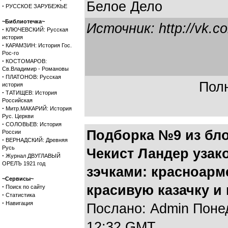
Белое Дело
·
РУССКОЕ ЗАРУБЕЖЬЕ
~Библиотечка~
Источник: http://vk.c
·
КЛЮЧЕВСКИЙ: Русская
история
·
КАРАМЗИН: История Гос.
Рос-го
·
КОСТОМАРОВ:
Св.Владимир - Романовы
·
ПЛАТОНОВ: Русская
Полн
история
·
ТАТИЩЕВ: История
Российская
·
Митр.МАКАРИЙ: История
Рус. Церкви
·
СОЛОВЬЕВ: История
Подборка №9 из бло
России
·
ВЕРНАДСКИЙ: Древняя
Русь
Чекист Ландер узак
·
Журнал ДВУГЛАВЫЙ
ОРЕЛЪ 1921 год
зэчками: красноарм
~Сервисы~
·
красивую казачку и 
Поиск по сайту
·
Статистика
·
Навигация
Послано: Admin Понеде
12:32 GMT