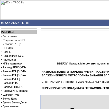
08 Авг, 2026 г. - 17:48
РУБРИКИ
·
Богословие
·
Современная ИПЦ
·
История РПЦЗ
·
РПЦЗ(В)
·
РосПЦ
·
Развал РосПЦ(Д)
·
Апостасия
·
МП в картинках
ВВЕРХУ: Канада, Мансонвилль, скит 
·
Распад РПЦЗ(МП)
·
Развал РПЦЗ(В-В)
НАЗВАНИЕ НАШЕГО ПОРТАЛА "МЕЧ И ТРОСТЬ"
·
Развал РПЦЗ(В-А)
БЛАЖЕННЕЙШЕГО МИТРОПОЛИТА ВИТАЛИЯ БЛ
·
Развал РИПЦ
СЧЕТЧИК "Меча и Трости": с 2005 по 2016 год = св
·
Развал РПАЦ
·
Распад РПЦЗ(А)
КНИГИ ПИСАТЕЛЯ ВЛАДИМИРА ЧЕРКАСОВА-ГЕО
·
Распад ИПЦ Греции
·
Царский путь
·
Белое Дело
·
Дело о Белом Деле
·
Врангелиана