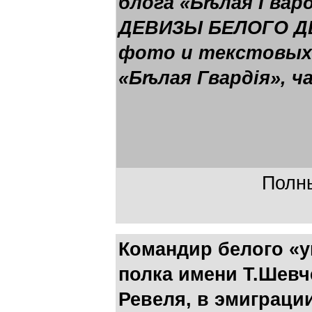
блога «Бѣлая Гвард
ДЕВИЗЫ БЕЛОГО Д
фото и текстовых 
«Бѣлая Гвардія», ч
Полны
Командир белого «
полка имени Т.Шевч
Ревеля, в эмиграци