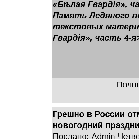
«Бѣлая Гвардія», ч
Память Ледяного п
текстовых материа
Гвардія», часть 4-я
Полны
Грешно в России от
новогодний праздник
Послано: Admin Четвер