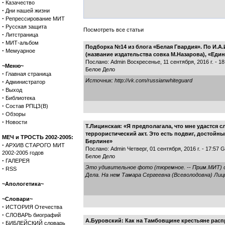
·
Казачество
·
Дни нашей жизни
·
Репрессирование МИТ
·
Русская защита
Посмотреть все статьи
·
Литстраница
·
МИТ-альбом
Подборка №14 из блога «Белая Гвардия». По И.А.
·
Мемуарное
(название издательства совка М.Назарова), «Един
Послано: Admin Воскресенье, 11 сентября, 2016 г. - 1
~Меню~
Белое Дело
·
Главная страница
Источник: http://vk.com/russianwhiteguard
·
Администратор
·
Выход
·
Библиотека
·
Состав РПЦЗ(В)
·
Обзоры
·
Новости
Т.Лицинская: «Я предполагала, что мне удастся 
террористический акт. Это есть подвиг, достойны
МЕЧ и ТРОСТЬ 2002-2005:
Берлине»
·
АРХИВ СТАРОГО МИТ
Послано: Admin Четверг, 01 сентября, 2016 г. - 17:57
2002-2005 годов
Белое Дело
·
ГАЛЕРЕЯ
Это удивительное фото (тюремное. -- Прим.МИТ) о
·
RSS
Дела. На нем Тамара Сергеевна (Всеволодовна) Лицин
~Апологетика~
~Словари~
·
ИСТОРИЯ Отечества
·
СЛОВАРЬ биографий
А.Буровский: Как на Тамбовщине крестьяне расп
·
БИБЛЕЙСКИЙ словарь