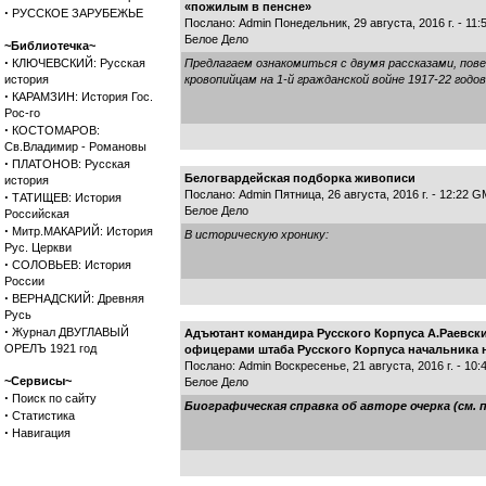
«пожилым в пенсне»
·
РУССКОЕ ЗАРУБЕЖЬЕ
Послано: Admin Понедельник, 29 августа, 2016 г. - 11
Белое Дело
~Библиотечка~
·
КЛЮЧЕВСКИЙ: Русская
Предлагаем ознакомиться с двумя рассказами, по
история
кровопийцам на 1-й гражданской войне 1917-22 годов
·
КАРАМЗИН: История Гос.
Рос-го
·
КОСТОМАРОВ:
Св.Владимир - Романовы
·
ПЛАТОНОВ: Русская
Белогвардейская подборка живописи
история
Послано: Admin Пятница, 26 августа, 2016 г. - 12:22 
·
ТАТИЩЕВ: История
Белое Дело
Российская
·
Митр.МАКАРИЙ: История
В историческую хронику:
Рус. Церкви
·
СОЛОВЬЕВ: История
России
·
ВЕРНАДСКИЙ: Древняя
Русь
·
Журнал ДВУГЛАВЫЙ
Адъютант командира Русского Корпуса А.Раевски
ОРЕЛЪ 1921 год
офицерами штаба Русского Корпуса начальника н
Послано: Admin Воскресенье, 21 августа, 2016 г. - 10
~Сервисы~
Белое Дело
·
Поиск по сайту
Биографическая справка об авторе очерка (см.
·
Статистика
·
Навигация