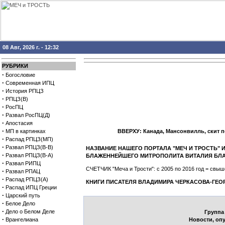
08 Авг, 2026 г. - 12:32
РУБРИКИ
·
Богословие
·
Современная ИПЦ
·
История РПЦЗ
·
РПЦЗ(В)
·
РосПЦ
·
Развал РосПЦ(Д)
·
Апостасия
·
МП в картинках
ВВЕРХУ: Канада, Мансонвилль, скит 
·
Распад РПЦЗ(МП)
·
Развал РПЦЗ(В-В)
НАЗВАНИЕ НАШЕГО ПОРТАЛА "МЕЧ И ТРОСТЬ"
·
Развал РПЦЗ(В-А)
БЛАЖЕННЕЙШЕГО МИТРОПОЛИТА ВИТАЛИЯ БЛ
·
Развал РИПЦ
СЧЕТЧИК "Меча и Трости": с 2005 по 2016 год = св
·
Развал РПАЦ
·
Распад РПЦЗ(А)
КНИГИ ПИСАТЕЛЯ ВЛАДИМИРА ЧЕРКАСОВА-ГЕО
·
Распад ИПЦ Греции
·
Царский путь
·
Белое Дело
·
Дело о Белом Деле
Группа
·
Врангелиана
Новости, оп