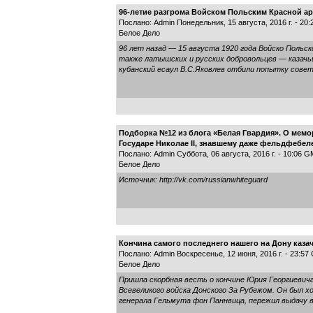
96-летие разгрома Войском Польским Красной а
Послано: Admin Понедельник, 15 августа, 2016 г. - 20
Белое Дело
96 лет назад — 15 августа 1920 года Войско Польск
также латышских и русских добровольцев — казачь
кубанский есаул В.С.Яковлев отбили попытку совет
Подборка №12 из блога «Белая Гвардия». О мемо
Государе Николае II, знавшему даже фельдфебел
Послано: Admin Суббота, 06 августа, 2016 г. - 10:06 
Белое Дело
Источник: http://vk.com/russianwhiteguard
Кончина самого последнего нашего на Дону каза
Послано: Admin Воскресенье, 12 июня, 2016 г. - 23:5
Белое Дело
Пришла скорбная весть о кончине Юрия Георгиевич
Всевеликого войска Донского За Рубежом. Он был хо
генерала Гельмута фон Паннвица, пережил выдачу в 