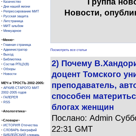
Группа нов
·
Казачество
·
Дни нашей жизни
Новости, опубли
·
Репрессирование МИТ
·
Русская защита
·
Литстраница
·
МИТ-альбом
·
Мемуарное
~Меню~
·
Главная страница
·
Администратор
Посмотреть все статьи
·
Выход
·
Библиотека
2) Почему В.Хандор
·
Состав РПЦЗ(В)
·
Обзоры
доцент Томского ун
·
Новости
преподаватель, авто
МЕЧ и ТРОСТЬ 2002-2005:
·
АРХИВ СТАРОГО МИТ
2002-2005 годов
способен материть
·
ГАЛЕРЕЯ
·
RSS
блогах женщин
~Апологетика~
Послано: Admin Суббот
~Словари~
·
ИСТОРИЯ Отечества
22:31 GMT
·
СЛОВАРЬ биографий
·
БИБЛЕЙСКИЙ словарь