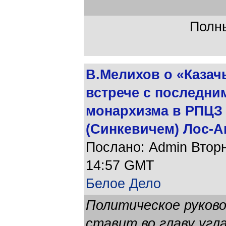
Полны
В.Мелихов о «Казач
встрече с последни
монархизма в РПЦЗ
(Синкевичем) Лос-
Послано: Admin Вторни
14:57 GMT
Белое Дело
Политическое руков
ставит во главу угл