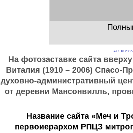
Полный
<<
1
10
20
25
На фотозаставке сайта вверх
Виталия (1910 – 2006) Спасо-П
духовно-административный цен
от деревни Мансонвилль, прови
Название сайта «Меч и Т
первоиерархом РПЦЗ митроп