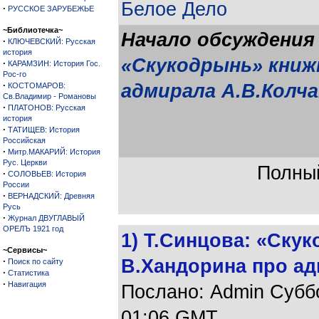
Белое Дело
·
РУССКОЕ ЗАРУБЕЖЬЕ
~Библиотечка~
Начало обсуждения
·
КЛЮЧЕВСКИЙ: Русская
история
«Скукодрынь» книж
·
КАРАМЗИН: История Гос.
Рос-го
·
адмирала А.В.Колча
КОСТОМАРОВ:
Св.Владимир - Романовы
·
ПЛАТОНОВ: Русская
история
·
ТАТИЩЕВ: История
Российская
·
Митр.МАКАРИЙ: История
Рус. Церкви
Полный
·
СОЛОВЬЕВ: История
России
·
ВЕРНАДСКИЙ: Древняя
Русь
·
Журнал ДВУГЛАВЫЙ
ОРЕЛЪ 1921 год
1) Т.Синцова: «Ску
~Сервисы~
·
В.Хандорина про ад
Поиск по сайту
·
Статистика
·
Навигация
Послано: Admin Суббот
01:06 GMT