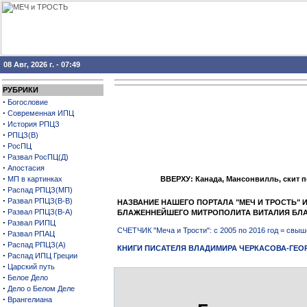
08 Авг, 2026 г. - 07:49
РУБРИКИ
·
Богословие
·
Современная ИПЦ
·
История РПЦЗ
·
РПЦЗ(В)
·
РосПЦ
·
Развал РосПЦ(Д)
·
Апостасия
·
МП в картинках
ВВЕРХУ: Канада, Мансонвилль, скит 
·
Распад РПЦЗ(МП)
·
Развал РПЦЗ(В-В)
НАЗВАНИЕ НАШЕГО ПОРТАЛА "МЕЧ И ТРОСТЬ"
·
Развал РПЦЗ(В-А)
БЛАЖЕННЕЙШЕГО МИТРОПОЛИТА ВИТАЛИЯ БЛ
·
Развал РИПЦ
СЧЕТЧИК "Меча и Трости": с 2005 по 2016 год = св
·
Развал РПАЦ
·
Распад РПЦЗ(А)
КНИГИ ПИСАТЕЛЯ ВЛАДИМИРА ЧЕРКАСОВА-ГЕО
·
Распад ИПЦ Греции
·
Царский путь
·
Белое Дело
·
Дело о Белом Деле
·
Врангелиана