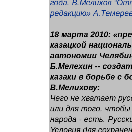
года. В.Мелихов “От
редакцию» А.Темерев
18 марта 2010: «п
казацкой национал
автономии Челяби
Б.Мелехин -- созда
казаки в борьбе с 
В.Мелихову:
Чего не хватает рус
или для того, чтоб
народа - есть. Русск
Условия для сохране