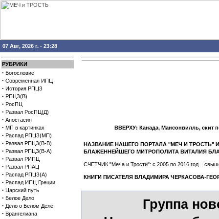
07 Авг, 2026 г. - 23:28
РУБРИКИ
·
Богословие
·
Современная ИПЦ
·
История РПЦЗ
·
РПЦЗ(В)
·
РосПЦ
·
Развал РосПЦ(Д)
·
Апостасия
·
МП в картинках
ВВЕРХУ: Канада, Мансонвилль, скит 
·
Распад РПЦЗ(МП)
·
Развал РПЦЗ(В-В)
НАЗВАНИЕ НАШЕГО ПОРТАЛА "МЕЧ И ТРОСТЬ"
·
Развал РПЦЗ(В-А)
БЛАЖЕННЕЙШЕГО МИТРОПОЛИТА ВИТАЛИЯ БЛ
·
Развал РИПЦ
СЧЕТЧИК "Меча и Трости": с 2005 по 2016 год = св
·
Развал РПАЦ
·
Распад РПЦЗ(А)
КНИГИ ПИСАТЕЛЯ ВЛАДИМИРА ЧЕРКАСОВА-ГЕО
·
Распад ИПЦ Греции
·
Царский путь
·
Белое Дело
Группа нов
·
Дело о Белом Деле
·
Врангелиана