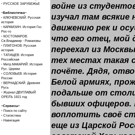
·
войне из студенто
РУССКОЕ ЗАРУБЕЖЬЕ
~Библиотечка~
изучал там всякие 
·
КЛЮЧЕВСКИЙ: Русская
история
движению рек и ос
·
КАРАМЗИН: История Гос.
Рос-го
·
что его отец, мой д
КОСТОМАРОВ:
Св.Владимир - Романовы
·
ПЛАТОНОВ: Русская
переехал из Москвы
история
·
ТАТИЩЕВ: История
тех местах такая 
Российская
·
Митр.МАКАРИЙ: История
почёте. Дядя, отв
Рус. Церкви
·
СОЛОВЬЕВ: История
России
Белой армиях, прож
·
ВЕРНАДСКИЙ: Древняя
Русь
подальше от столи
·
Журнал ДВУГЛАВЫЙ
ОРЕЛЪ 1921 год
бывших офицеров. 
~Сервисы~
·
Поиск по сайту
воплотить своё ст
·
Статистика
·
Навигация
еще из Царской Рос