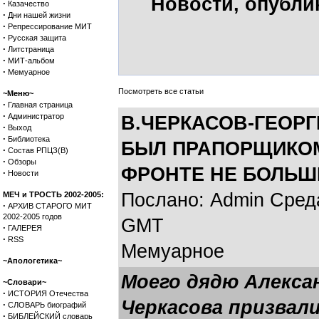
Новости, опубли
·
Казачество
·
Дни нашей жизни
·
Репрессирование МИТ
·
Русская защита
·
Литстраница
·
МИТ-альбом
·
Мемуарное
Посмотреть все статьи
~Меню~
·
Главная страница
·
Администратор
В.ЧЕРКАСОВ-ГЕОРГ
·
Выход
·
Библиотека
БЫЛ ПРАПОРЩИКОМ
·
Состав РПЦЗ(В)
·
Обзоры
ФРОНТЕ НЕ БОЛЬШЕ
·
Новости
Послано: Admin Среда,
МЕЧ и ТРОСТЬ 2002-2005:
·
АРХИВ СТАРОГО МИТ
2002-2005 годов
GMT
·
ГАЛЕРЕЯ
·
RSS
Мемуарное
~Апологетика~
Моего дядю Алекса
~Словари~
·
ИСТОРИЯ Отечества
Черкасова призвали
·
СЛОВАРЬ биографий
·
БИБЛЕЙСКИЙ словарь