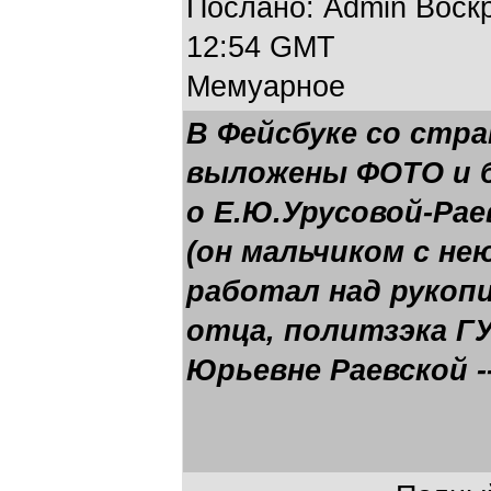
Послано: Admin Воскре
12:54 GMT
Мемуарное
В Фейсбуке со стр
выложены ФОТО и б
о Е.Ю.Урусовой-Рае
(он мальчиком с не
работал над рукоп
отца, политзэка ГУ
Юрьевне Раевской -