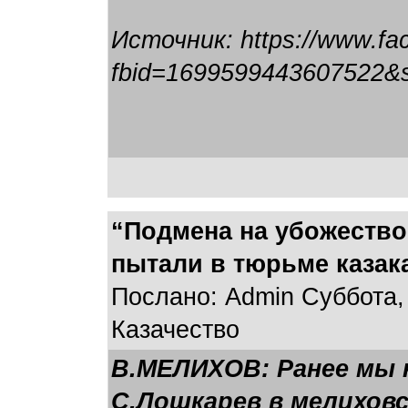
Источник: https://www.fa
fbid=1699599443607522&s
“Подмена на убожество
пытали в тюрьме казака
Послано: Admin Суббота, 
Казачество
В.МЕЛИХОВ: Ранее мы н
С.Лошкарев в мелиховс