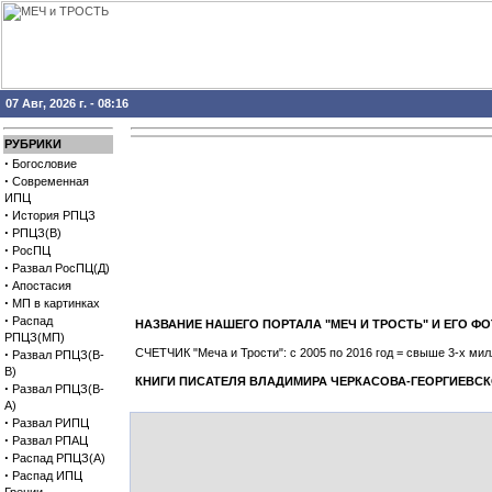
07 Авг, 2026 г. - 08:16
РУБРИКИ
·
Богословие
·
Современная
ИПЦ
·
История РПЦЗ
·
РПЦЗ(В)
·
РосПЦ
·
Развал РосПЦ(Д)
·
Апостасия
·
МП в картинках
·
Распад
НАЗВАНИЕ НАШЕГО ПОРТАЛА "МЕЧ И ТРОСТЬ" И ЕГО
РПЦЗ(МП)
·
СЧЕТЧИК "Меча и Трости": с 2005 по 2016 год = свыше 3-х м
Развал РПЦЗ(В-
В)
КНИГИ ПИСАТЕЛЯ ВЛАДИМИРА ЧЕРКАСОВА-ГЕОРГИЕВСК
·
Развал РПЦЗ(В-
А)
·
Развал РИПЦ
·
Развал РПАЦ
·
Распад РПЦЗ(А)
·
Распад ИПЦ