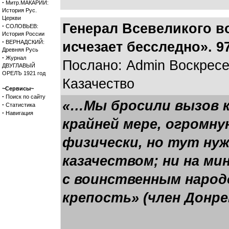
·
Митр.МАКАРИЙ:
История Рус.
Церкви
Генерал Всевеликого в
·
СОЛОВЬЕВ:
История России
·
ВЕРНАДСКИЙ:
исчезает бесследно». 
Древняя Русь
·
Журнал
Послано: Admin Воскресен
ДВУГЛАВЫЙ
ОРЕЛЪ 1921 год
Казачество
~Сервисы~
·
Поиск по сайту
«…Мы бросили вызов ка
·
Статистика
·
Навигация
крайней мере, огромн
физически, но тут ну
казачеством; ни на ми
с воинственным народо
крепость» (член Донре