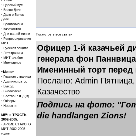
Греции
·
Царский путь
·
Белое Дело
·
Дело о Белом
Деле
·
Врангелиана
·
Казачество
·
Дни нашей жизни
Посмотреть все статьи
·
Репрессирование
МИТ
Офицер 1-й казачьей ди
·
Русская защита
·
Литстраница
генерала фон Паннвица 
·
МИТ-альбом
·
Мемуарное
Именинный торт перед 
~Меню~
·
Главная страница
Послано: Admin Пятница, 
·
Администратор
·
Выход
Казачество
·
Библиотека
·
Состав РПЦЗ(В)
·
Обзоры
Подпись на фото: "Гот
·
Новости
die handlangen Zions!
МЕЧ и ТРОСТЬ
2002-2005:
·
АРХИВ СТАРОГО
МИТ 2002-2005
годов