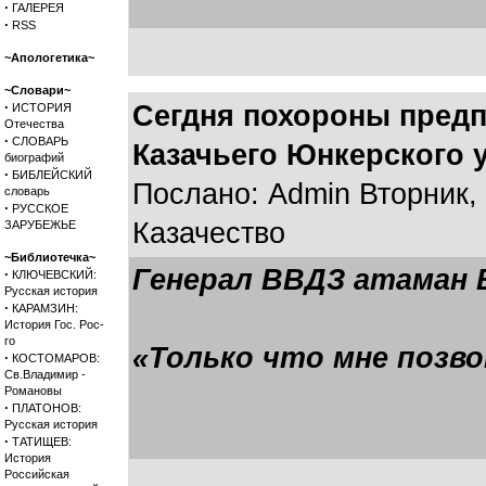
·
ГАЛЕРЕЯ
·
RSS
~Апологетика~
~Словари~
·
Сегдня похороны предп
ИСТОРИЯ
Отечества
·
СЛОВАРЬ
Казачьего Юнкерского 
биографий
·
БИБЛЕЙСКИЙ
Послано: Admin Вторник, 
словарь
·
РУССКОЕ
Казачество
ЗАРУБЕЖЬЕ
~Библиотечка~
Генерал ВВДЗ атаман 
·
КЛЮЧЕВСКИЙ:
Русская история
·
КАРАМЗИН:
История Гос. Рос-
го
«Только что мне позв
·
КОСТОМАРОВ:
Св.Владимир -
Романовы
·
ПЛАТОНОВ:
Русская история
·
ТАТИЩЕВ:
История
Российская