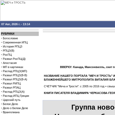
07 Авг, 2026 г. - 13:14
РУБРИКИ
·
Богословие
·
Современная ИПЦ
·
История РПЦЗ
·
РПЦЗ(В)
·
РосПЦ
·
Развал РосПЦ(Д)
·
Апостасия
·
МП в картинках
ВВЕРХУ: Канада, Мансонвилль, скит 
·
Распад РПЦЗ(МП)
·
Развал РПЦЗ(В-В)
НАЗВАНИЕ НАШЕГО ПОРТАЛА "МЕЧ И ТРОСТЬ"
·
Развал РПЦЗ(В-А)
БЛАЖЕННЕЙШЕГО МИТРОПОЛИТА ВИТАЛИЯ БЛ
·
Развал РИПЦ
СЧЕТЧИК "Меча и Трости": с 2005 по 2016 год = св
·
Развал РПАЦ
·
Распад РПЦЗ(А)
КНИГИ ПИСАТЕЛЯ ВЛАДИМИРА ЧЕРКАСОВА-ГЕО
·
Распад ИПЦ Греции
·
Царский путь
·
Белое Дело
Группа ново
·
Дело о Белом Деле
·
Врангелиана