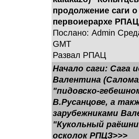
продолжение саги о
первоиерархе РПАЦ
Послано: Admin Среда,
GMT
Развал РПАЦ
Начало саги:
Сага 
Валентина (Саломахи
"пидовско-гебешно
В.Русанцове
, а так
зарубежниками Ва
"Кукольный раёшни
осколок РПЦЗ>>>