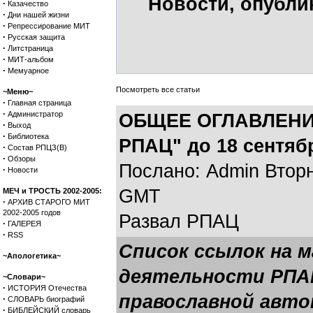
Новости, опубли
·
Казачество
·
Дни нашей жизни
·
Репрессирование МИТ
·
Русская защита
·
Литстраница
·
МИТ-альбом
·
Мемуарное
Посмотреть все статьи
~Меню~
·
Главная страница
·
Администратор
ОБЩЕЕ ОГЛАВЛЕНИ
·
Выход
·
Библиотека
РПАЦ" до 18 сентяб
·
Состав РПЦЗ(В)
·
Обзоры
Послано: Admin Вторни
·
Новости
GMT
МЕЧ и ТРОСТЬ 2002-2005:
·
АРХИВ СТАРОГО МИТ
2002-2005 годов
Развал РПАЦ
·
ГАЛЕРЕЯ
·
RSS
Список ссылок на 
~Апологетика~
деятельности РПАЦ
~Словари~
·
ИСТОРИЯ Отечества
православной авто
·
СЛОВАРЬ биографий
·
БИБЛЕЙСКИЙ словарь