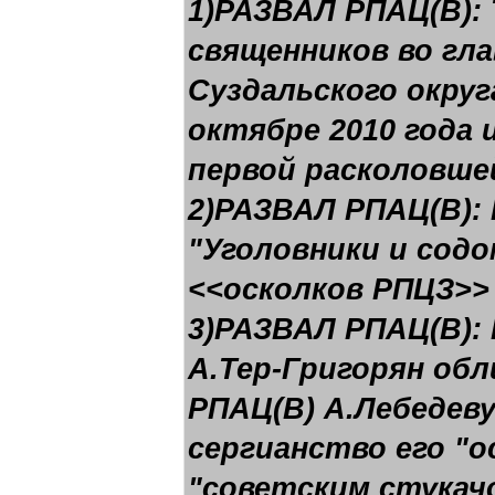
1)РАЗВАЛ РПАЦ(В):
священников во гла
Суздальского округ
октябре 2010 года 
первой расколовшей
2)РАЗВАЛ РПАЦ(В): 
"Уголовники и сод
<<осколков РПЦЗ>>
3)РАЗВАЛ РПАЦ(В):
А.Тер-Григорян об
РПАЦ(В) А.Лебедев
сергианство его "о
"советским стукач