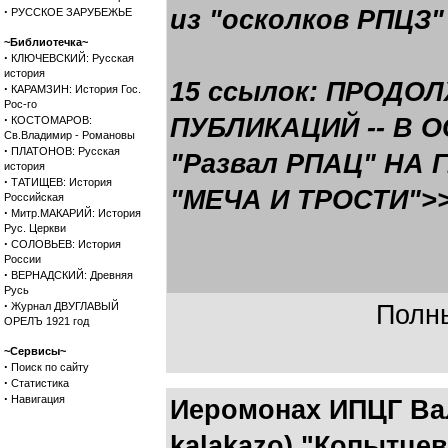
·
из "осколков РПЦЗ"
РУССКОЕ ЗАРУБЕЖЬЕ
~Библиотечка~
·
КЛЮЧЕВСКИЙ: Русская
история
15 ссылок: ПРОДО
·
КАРАМЗИН: История Гос.
Рос-го
·
ПУБЛИКАЦИЙ -- В 
КОСТОМАРОВ:
Св.Владимир - Романовы
·
ПЛАТОНОВ: Русская
"Развал РПАЦ" НА
история
·
ТАТИЩЕВ: История
"МЕЧА И ТРОСТИ">
Российская
·
Митр.МАКАРИЙ: История
Рус. Церкви
·
СОЛОВЬЕВ: История
России
·
ВЕРНАДСКИЙ: Древняя
Русь
·
Журнал ДВУГЛАВЫЙ
Полны
ОРЕЛЪ 1921 год
~Сервисы~
·
Поиск по сайту
·
Статистика
·
Навигация
Иеромонах ИПЦГ Вал
kalakazo) "Копытцев