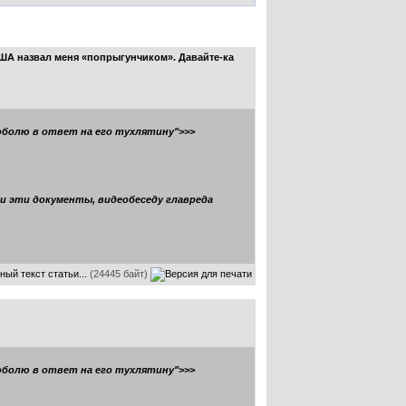
А назвал меня «попрыгунчиком». Давайте-ка
оболю в ответ на его тухлятину">>>
ли эти документы, видеобеседу главреда
ный текст статьи...
(24445 байт)
оболю в ответ на его тухлятину">>>