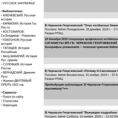
·
РУССКОЕ ЗАРУБЕЖЬЕ
~Библиотечка~
·
КЛЮЧЕВСКИЙ: Русская
история
·
КАРАМЗИН: История Гос.
В.Черкасов-Георгиевский "Опус колбасных беже
Рос-го
Послано: Admin Понедельник, 28 декабря, 2015 г. - 1
·
КОСТОМАРОВ:
Развал РПАЦ
Св.Владимир - Романовы
10 декабря 2015 спецсвора эрэфовских колбас
·
ПЛАТОНОВ: Русская
САТАНИСТЫ МП-ГБ: ЧЕРКАСОВ-ГЕОРГИЕВСКИЙ И Ф
история
биографии упоминает -- пожилая чумовая бабенка: 
·
ТАТИЩЕВ: История
Российская
·
Митр.МАКАРИЙ: История
Рус. Церкви
·
СОЛОВЬЕВ: История
России
В.Черкасов-Георгиевский «Почему Н.Смоленцев-
·
ВЕРНАДСКИЙ: Древняя
Послано: Admin Воскресенье, 15 ноября, 2015 г. - 07:
Русь
Развал РПАЦ
·
Журнал ДВУГЛАВЫЙ
ОРЕЛЪ 1921 год
Предыдущая публикация:
В.Черкасов-Георгиевс
тухлятину">>>
~Сервисы~
·
Поиск по сайту
·
Статистика
·
Навигация
В.Черкасов-Георгиевский "Вынужден подробнее ц
Послано: Admin Суббота, 14 ноября, 2015 г. - 12:43 G