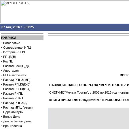
07 Авг, 2026 г. - 01:25
РУБРИКИ
·
Богословие
·
Современная ИПЦ
·
История РПЦЗ
·
РПЦЗ(В)
·
РосПЦ
·
Развал РосПЦ(Д)
·
Апостасия
·
МП в картинках
ВВЕРХ
·
Распад РПЦЗ(МП)
·
Развал РПЦЗ(В-В)
НАЗВАНИЕ НАШЕГО ПОРТАЛА "МЕЧ И ТРОСТЬ
·
Развал РПЦЗ(В-А)
СЧЕТЧИК "Меча и Трости": с 2005 по 2016 год = св
·
Развал РИПЦ
·
Развал РПАЦ
КНИГИ ПИСАТЕЛЯ ВЛАДИМИРА ЧЕРКАСОВА-ГЕО
·
Распад РПЦЗ(А)
·
Распад ИПЦ Греции
·
Царский путь
·
Белое Дело
·
Дело о Белом Деле
·
Врангелиана