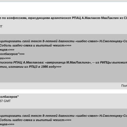
 по конфессиям, юрисдикциям архиепископ РПАЦ А.Маклаков-МакЛаклин из СШ
MT
 цитировать свой текст 8-летней давности «шабес-сявке» Н.Смоленцеву-С
-Соболь шабес-сявка и вылитый чекист»>>>
нцев»>>>
колбасеров">>>
ии»>>>
пископа РПАЦ А.Маклакова: «американца М.МакЛаклина», -- из РИПЦы выложи
тии, изгнании из РПЦЗ в 1986 году>>>
Пол
колбасеров"
8:37 GMT
 цитировать свой текст 8-летней давности «шабес-сявке» Н.Смоленцеву-С
-Соболь шабес-сявка и вылитый чекист»>>>
нцев»>>>