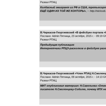
Развал РПАЦ
Колбасный эмигрант из РФ в США, третьесортн
ЕЩЁ ОДИН ИЗ ТОЙ ЖЕ КОНТОРЫ»
, -- http://nicksob
В.Черкасов-Георгиевский «В фейсбуке портала «
Послано: Admin Пятница, 23 октября, 2015 г. - 09:19 
Развал РПАЦ
Предыдущая публикация:
Интернетчики РПЦЗ-расколков в фейсбуке раз
В.Черкасов-Георгиевский «Член РПАЦ Н.Смоленце
Послано: Admin Пятница, 09 октября, 2015 г. - 14:13 
Развал РПАЦ
МИТ опубликовал материал:
Н.Савельева «Отве
писателю Н.Смоленцеву-Соболю, почему ИПХ не