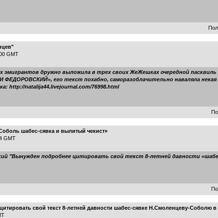
Пол
нцев"
7:00 GMT
ных эмигрантов дружно выложила в трех своих ЖеЖешках очередной пасквил
ЕДОРОВСКИЙ», его текст похабно, саморазоблачительно наваляла некая На
http://natalija44.livejournal.com/76998.html
По
Соболь шабес-сявка и вылитый чекист»
54 GMT
кий "Вынужден подробнее цитировать свой текст 8-летней давности «шабе
По
итировать свой текст 8-летней давности шабес-сявке Н.Смоленцеву-Соболю в о
MT