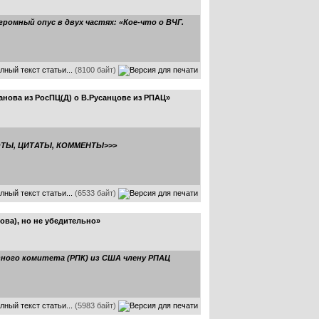
омный опус в двух частях: «Кое-что о ВЧГ.
лный текст статьи...
(8100 байт)
нова из РосПЦ(Д) о В.Русанцове из РПАЦ»
 ФОТЫ, ЦИТАТЫ, КОММЕНТЫ>>>
лный текст статьи...
(6533 байт)
ова), но не убедительно»
вного комитета (РПК) из США члену РПАЦ
лный текст статьи...
(5983 байт)