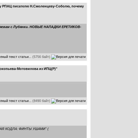
ену РПАЦ писателю Н.Смоленцеву-Соболю, почему
 хозяевам с Лубянки. НОВЫЕ НАПАДКИ ЕРЕТИКОВ-
лный текст статьи...
(5756 байт)
рокопьева-Мотовилова из ИПЦ(Р)"
лный текст статьи...
(8490 байт)
НАЯ КОДЛА: ФИНТЫ УШАМИ" (