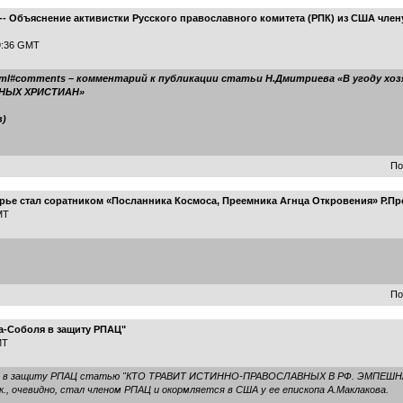
-- Объяснение активистки Русского православного комитета (РПК) из США чл
09:36 GMT
6474.html#comments – комментарий к публикации статьи Н.Дмитриева «В угоду
НЫХ ХРИСТИАН»
в)
По
рье стал соратником «Посланника Космоса, Преемника Агнца Откровения» Р.П
MT
По
а-Соболя в защиту РПАЦ"
MT
овал в защиту РПАЦ статью "КТО ТРАВИТ ИСТИННО-ПРАВОСЛАВНЫХ В РФ. ЭМПЕШ
, т.к., очевидно, стал членом РПАЦ и окормляется в США у ее епископа А.Маклакова.