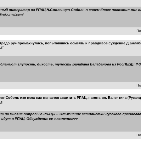
ый литератор из РПАЦ Н.Смоленцев-Соболь в своем блоге посвятил мне огр
.livejournal.com/
По
Кредо ру» промахнулись, попытавшись осмеять и правдивое суждение Д.Балаба
GMT
облачают глупость, дикость, тупость Балабана Балабанова из РосПЦ(Д):
По
в-Соболь изо всех сил пытается защитить РПАЦ, память вл. Валентина (Русанц
GMT
т на многие вопросы о РПАЦ» -- Объяснение активистки Русского правосла
 идут в РПАЦ. Обсуждение ее заявления>>>
По