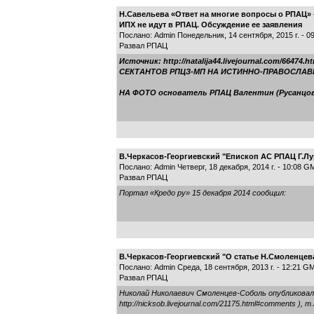
Н.Савельева «Ответ на многие вопросы о РПАЦ» 
ИПХ не идут в РПАЦ. Обсуждение ее заявления
Послано: Admin Понедельник, 14 сентября, 2015 г. - 
Развал РПАЦ
Источник: http://natalija44.livejournal.com/6
СЕКТАНТОВ РПЦЗ-МП НА ИСТИННО-ПРАВОСЛАВ
НА ФОТО основатель РПАЦ Валентин (Русанцо
В.Черкасов-Георгиевский "Епископ АС РПАЦ Г.Лу
Послано: Admin Четверг, 18 декабря, 2014 г. - 10:08 G
Развал РПАЦ
Портал «Кредо ру» 15 декабря 2014 сообщил:
В.Черкасов-Георгиевский "О статье Н.Смоленцев
Послано: Admin Среда, 18 сентября, 2013 г. - 12:21 G
Развал РПАЦ
Николай Николаевич Смоленцев-Соболь опублик
http://nicksob.livejournal.com/21175.html#comments )