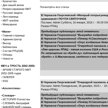
·
Казачество
·
Дни нашей жизни
Посмотреть все статьи
·
Репрессирование МИТ
·
Русская защита
В.Черкасов-Георгиевский «Матерый попрыгунище
·
Литстраница
сравнимся!» ПОЧТИ СВЯТОЧНОЕ
·
МИТ-альбом
Послано: Admin Суббота, 16 января, 2016 г. - 00:29 G
·
Мемуарное
Развал РПАЦ
Предыдущие публикации этой тематики:
~Меню~
·
В.Черкасов-Георгиевский "Вынужден подробнее
Главная страница
В.Черкасов-Георгиевский «Почему Н.Смоленцев
·
Администратор
В.Черкасов-Георгиевский «Опус колбасных беже
·
Выход
В.Черкасов-Георгиевский "Очередной пасквиль 
·
Библиотека
«Лже-церковь РПАЦ - пятая колонна США в Росс
·
Состав РПЦЗ(В)
По запрещению на «Кредо ру» публикаций архие
·
Обзоры
«Кредо» с А.Маклаковым, сведения о его педерас
·
Новости
МЕЧ и ТРОСТЬ 2002-2005:
·
АРХИВ СТАРОГО МИТ
2002-2005 годов
·
ГАЛЕРЕЯ
·
RSS
В.Черкасов-Георгиевский "Очередной пасквиль 
Послано: Admin Понедельник, 28 декабря, 2015 г. - 1
~Апологетика~
Развал РПАЦ
Предыдущие публикации этой тематики:
~Словари~
В.Черкасов-Георгиевский "Вынужден подробнее
·
ИСТОРИЯ Отечества
В.Черкасов-Георгиевский «Почему Н.Смоленцев
·
СЛОВАРЬ биографий
В.Черкасов-Георгиевский «Опус колбасных беже
·
БИБЛЕЙСКИЙ словарь