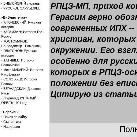
·
БИБЛЕЙСКИЙ словарь
РПЦЗ-МП, приход ко
·
РУССКОЕ ЗАРУБЕЖЬЕ
Герасим верно обо
~Библиотечка~
·
КЛЮЧЕВСКИЙ: Русская
современных ИПХ --
история
·
КАРАМЗИН: История Гос.
Рос-го
христиан, которых
·
КОСТОМАРОВ:
Св.Владимир - Романовы
окружении. Его взгл
·
ПЛАТОНОВ: Русская
история
особенно для русски
·
ТАТИЩЕВ: История
Российская
·
которых в РПЦЗ-оск
Митр.МАКАРИЙ: История
Рус. Церкви
·
СОЛОВЬЕВ: История
положении без епис
России
·
ВЕРНАДСКИЙ: Древняя
Цитирую из статьи
Русь
·
Журнал ДВУГЛАВЫЙ
ОРЕЛЪ 1921 год
~Сервисы~
·
Поиск по сайту
·
Статистика
·
Навигация
Полн