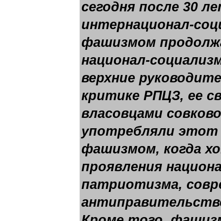
сегодня после 30 л
интернационал-соц
фашизмом продолж
национал-социализм
верхние руководите
критике РПЦЗ, ее с
власовцами совков
употребляли этот 
фашизмом, когда х
проявления национ
патриотизма, совр
антиправительстве
Кроме того, фашизм