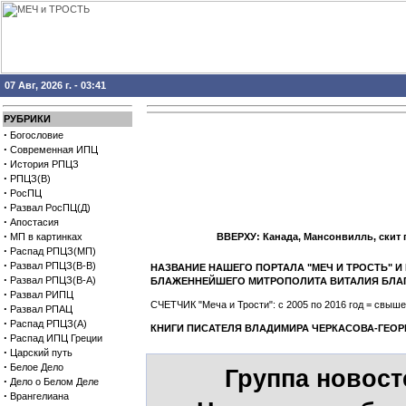
07 Авг, 2026 г. - 03:41
РУБРИКИ
·
Богословие
·
Современная ИПЦ
·
История РПЦЗ
·
РПЦЗ(В)
·
РосПЦ
·
Развал РосПЦ(Д)
·
Апостасия
·
МП в картинках
ВВЕРХУ: Канада, Мансонвилль, скит
·
Распад РПЦЗ(МП)
·
Развал РПЦЗ(В-В)
НАЗВАНИЕ НАШЕГО ПОРТАЛА "МЕЧ И ТРОСТЬ" 
·
Развал РПЦЗ(В-А)
БЛАЖЕННЕЙШЕГО МИТРОПОЛИТА ВИТАЛИЯ БЛА
·
Развал РИПЦ
СЧЕТЧИК "Меча и Трости": с 2005 по 2016 год = свы
·
Развал РПАЦ
·
Распад РПЦЗ(А)
КНИГИ ПИСАТЕЛЯ ВЛАДИМИРА ЧЕРКАСОВА-ГЕОР
·
Распад ИПЦ Греции
·
Царский путь
·
Белое Дело
Группа новос
·
Дело о Белом Деле
·
Врангелиана