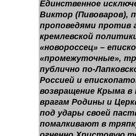
Единственное исключе
Виктор (Пивоваров),
проповедями против 
кремлевской политики
«новороссец» – еписк
«промежуточные», тр
публично по-Лапковск
Россией и епископат
возвращение Крыма в 
врагам Родины и Церк
под удары своей паст
помалкивают в тряпку
огненно Христовую т