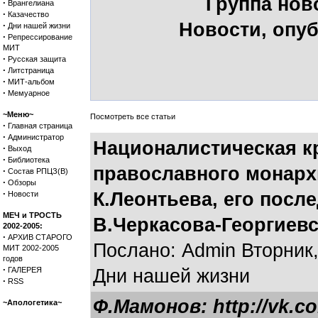
Группа нов
·
Врангелиана
·
Казачество
Новости, опуб
·
Дни нашей жизни
·
Репрессирование
МИТ
·
Русская защита
·
Литстраница
·
МИТ-альбом
·
Мемуарное
~Меню~
Посмотреть все статьи
·
Главная страница
·
Администратор
Националистическая к
·
Выход
·
Библиотека
православного монарх
·
Состав РПЦЗ(В)
·
Обзоры
·
К.Леонтьева, его посл
Новости
МЕЧ и ТРОСТЬ
В.Черкасова-Георгиевс
2002-2005:
·
АРХИВ СТАРОГО
Послано: Admin Вторник,
МИТ 2002-2005
годов
·
ГАЛЕРЕЯ
Дни нашей жизни
·
RSS
Ф.Мамонов: http://vk.c
~Апологетика~