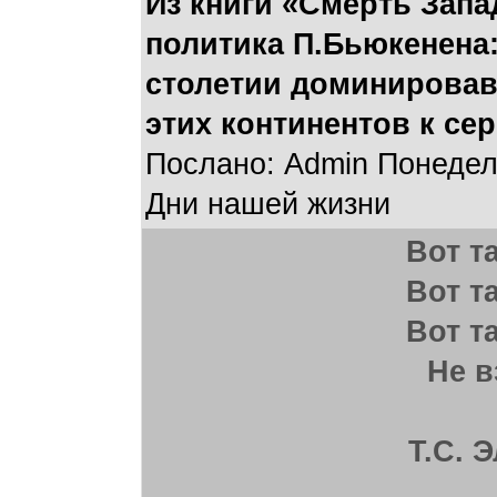
Из книги «Смерть Запа
политика П.Бьюкенена:
столетии доминировав
этих континентов к сер
Послано: Admin Понедель
Дни нашей жизни
Вот т
Вот т
Вот т
Не в
Т.С. 