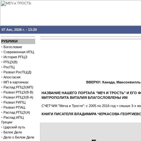
07 Авг, 2026 г. - 13:20
РУБРИКИ
·
Богословие
·
Современная ИПЦ
·
История РПЦЗ
·
РПЦЗ(В)
·
РосПЦ
·
Развал РосПЦ(Д)
·
Апостасия
·
МП в картинках
ВВЕРХУ: Канада, Мансонвилль
·
Распад РПЦЗ(МП)
·
Развал РПЦЗ(В-В)
НАЗВАНИЕ НАШЕГО ПОРТАЛА "МЕЧ И ТРОСТЬ" И ЕГ
·
Развал РПЦЗ(В-А)
МИТРОПОЛИТА ВИТАЛИЯ БЛАГОСЛОВЛЕНЫ ИМ
·
Развал РИПЦ
СЧЕТЧИК "Меча и Трости": с 2005 по 2016 год = свыше 3-х
·
Развал РПАЦ
·
Распад РПЦЗ(А)
КНИГИ ПИСАТЕЛЯ ВЛАДИМИРА ЧЕРКАСОВА-ГЕОРГИЕВС
·
Распад ИПЦ
Греции
·
Царский путь
·
Белое Дело
·
Дело о Белом Деле