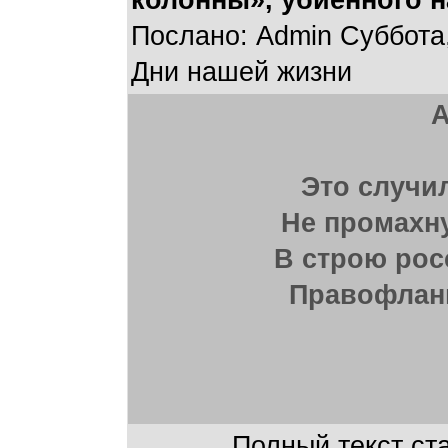
колонны», убиенного 
Послано: Admin Суббота,
Дни нашей жизни
А
Это случи
Не промахн
В строю рос
Правофлан
Полный текст ста