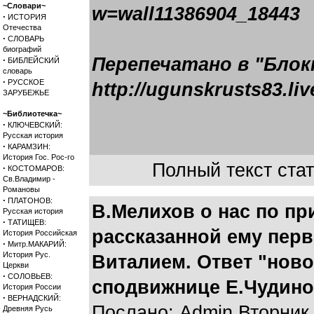
~Словари~
w=wall11386904_18443
·
ИСТОРИЯ
Отечества
·
СЛОВАРЬ
биографий
Перепечатано в "Блок
·
БИБЛЕЙСКИЙ
словарь
·
РУССКОЕ
http://ugunskrusts83.l
ЗАРУБЕЖЬЕ
~Библиотечка~
·
КЛЮЧЕВСКИЙ:
Русская история
·
КАРАМЗИН:
История Гос. Рос-го
Полный текст стат
·
КОСТОМАРОВ:
Св.Владимир -
Романовы
·
ПЛАТОНОВ:
В.Мелихов о нас по пр
Русская история
·
ТАТИЩЕВ:
рассказанной ему пер
История Российская
·
Митр.МАКАРИЙ:
История Рус.
Виталием. Ответ "ново
Церкви
·
СОЛОВЬЕВ:
сподвижнице Е.Чудин
История России
·
ВЕРНАДСКИЙ:
Послано: Admin Вторник,
Древняя Русь