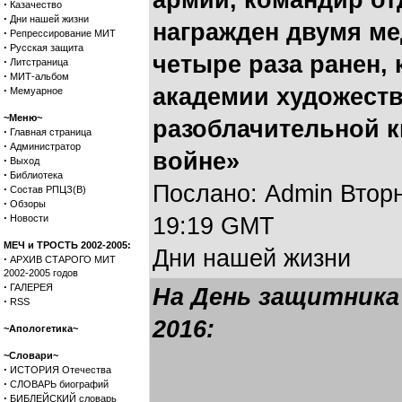
армии, командир от
·
Казачество
·
Дни нашей жизни
награжден двумя ме
·
Репрессирование МИТ
·
Русская защита
четыре раза ранен, 
·
Литстраница
·
МИТ-альбом
·
академии художеств
Мемуарное
~Меню~
разоблачительной к
·
Главная страница
·
Администратор
войне»
·
Выход
·
Библиотека
Послано: Admin Вторни
·
Состав РПЦЗ(В)
·
Обзоры
·
Новости
19:19 GMT
МЕЧ и ТРОСТЬ 2002-2005:
Дни нашей жизни
·
АРХИВ СТАРОГО МИТ
2002-2005 годов
·
ГАЛЕРЕЯ
На День защитника
·
RSS
2016:
~Апологетика~
~Словари~
·
ИСТОРИЯ Отечества
·
СЛОВАРЬ биографий
·
БИБЛЕЙСКИЙ словарь