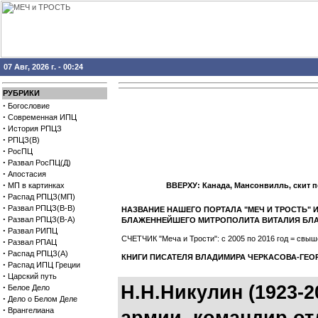
07 Авг, 2026 г. - 00:24
РУБРИКИ
·
Богословие
·
Современная ИПЦ
·
История РПЦЗ
·
РПЦЗ(В)
·
РосПЦ
·
Развал РосПЦ(Д)
·
Апостасия
·
МП в картинках
ВВЕРХУ: Канада, Мансонвилль, скит 
·
Распад РПЦЗ(МП)
·
Развал РПЦЗ(В-В)
НАЗВАНИЕ НАШЕГО ПОРТАЛА "МЕЧ И ТРОСТЬ"
·
Развал РПЦЗ(В-А)
БЛАЖЕННЕЙШЕГО МИТРОПОЛИТА ВИТАЛИЯ БЛ
·
Развал РИПЦ
СЧЕТЧИК "Меча и Трости": с 2005 по 2016 год = св
·
Развал РПАЦ
·
Распад РПЦЗ(А)
КНИГИ ПИСАТЕЛЯ ВЛАДИМИРА ЧЕРКАСОВА-ГЕО
·
Распад ИПЦ Греции
·
Царский путь
·
Н.Н.Никулин (1923-2
Белое Дело
·
Дело о Белом Деле
·
Врангелиана