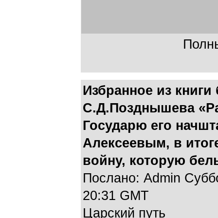
Полны
Избранное из книги 
С.Д.Позднышева «Ра
Государю его начшт
Алексеевым, в ито
войну, которую бел
Послано: Admin Суббо
20:31 GMT
Царский путь