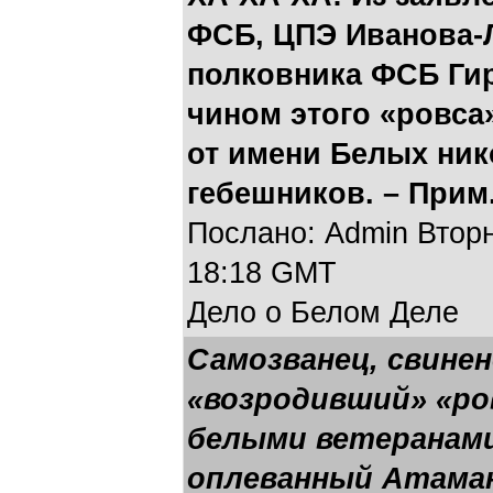
ФСБ, ЦПЭ Иванова-Л
полковника ФСБ Гир
чином этого «ровса
от имени Белых ник
гебешников. – Прим
Послано: Admin Вторни
18:18 GMT
Дело о Белом Деле
Самозванец, свинен
«возродивший» «ро
белыми ветеранами 
оплеванный Атама