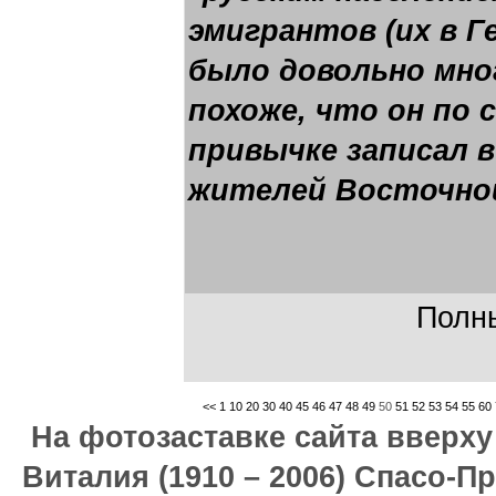
эмигрантов (их в 
было довольно мног
похоже, что он по 
привычке записал в
жителей Восточной
Полны
<<
1
10
20
30
40
45
46
47
48
49
50
51
52
53
54
55
60
На фотозаставке сайта вверх
Виталия (1910 – 2006) Спасо-П