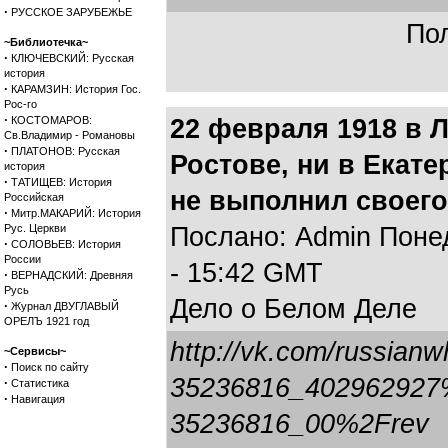
·
РУССКОЕ ЗАРУБЕЖЬЕ
Пол
~Библиотечка~
·
КЛЮЧЕВСКИЙ: Русская
история
·
КАРАМЗИН: История Гос.
Рос-го
·
КОСТОМАРОВ:
22 февраля 1918 в 
Св.Владимир - Романовы
·
ПЛАТОНОВ: Русская
Ростове, ни в Екат
история
·
ТАТИЩЕВ: История
не выполнил своего
Российская
·
Митр.МАКАРИЙ: История
Рус. Церкви
Послано: Admin Понед
·
СОЛОВЬЕВ: История
России
- 15:42 GMT
·
ВЕРНАДСКИЙ: Древняя
Русь
Дело о Белом Деле
·
Журнал ДВУГЛАВЫЙ
ОРЕЛЪ 1921 год
http://vk.com/russian
~Сервисы~
·
Поиск по сайту
35236816_402962927
·
Статистика
·
Навигация
35236816_00%2Frev