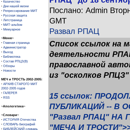
РПАЦ" до 18 сентяб
·
Казачество
·
Дни нашей жизни
Послано: Admin Вторни
·
Репрессирование МИТ
·
Русская защита
GMT
·
Литстраница
·
МИТ-альбом
·
Развал РПАЦ
Мемуарное
~Меню~
Список ссылок на 
·
Главная страница
·
Администратор
·
деятельности РПАЦ
Выход
·
Библиотека
·
Состав РПЦЗ(В)
православной авто
·
Обзоры
·
Новости
из "осколков РПЦЗ"
МЕЧ и ТРОСТЬ 2002-2005:
·
АРХИВ СТАРОГО МИТ
2002-2005 годов
·
ГАЛЕРЕЯ
15 ссылок: ПРОДО
·
RSS
ПУБЛИКАЦИЙ -- В 
~Апологетика~
"Развал РПАЦ" НА
~Словари~
·
ИСТОРИЯ Отечества
·
СЛОВАРЬ биографий
"МЕЧА И ТРОСТИ">
·
БИБЛЕЙСКИЙ словарь