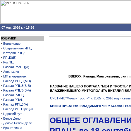
07 Авг, 2026 г. - 15:36
РУБРИКИ
·
Богословие
·
Современная ИПЦ
·
История РПЦЗ
·
РПЦЗ(В)
·
РосПЦ
·
Развал РосПЦ(Д)
·
Апостасия
·
МП в картинках
ВВЕРХУ: Канада, Мансонвилль, скит 
·
Распад РПЦЗ(МП)
·
Развал РПЦЗ(В-В)
НАЗВАНИЕ НАШЕГО ПОРТАЛА "МЕЧ И ТРОСТЬ"
·
Развал РПЦЗ(В-А)
БЛАЖЕННЕЙШЕГО МИТРОПОЛИТА ВИТАЛИЯ БЛ
·
Развал РИПЦ
СЧЕТЧИК "Меча и Трости": с 2005 по 2016 год = св
·
Развал РПАЦ
·
Распад РПЦЗ(А)
КНИГИ ПИСАТЕЛЯ ВЛАДИМИРА ЧЕРКАСОВА-ГЕО
·
Распад ИПЦ Греции
·
Царский путь
·
ОБЩЕЕ ОГЛАВЛЕНИ
Белое Дело
·
Дело о Белом Деле
·
Врангелиана