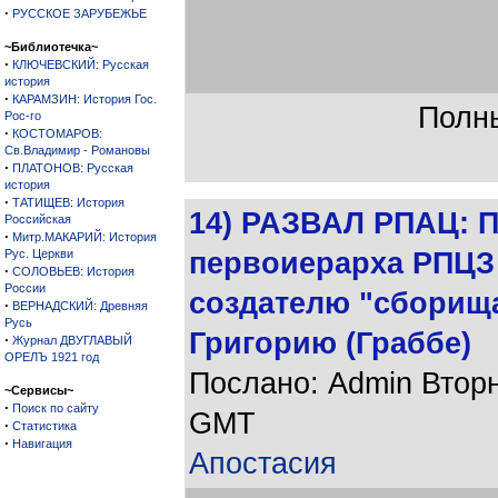
·
РУССКОЕ ЗАРУБЕЖЬЕ
~Библиотечка~
·
КЛЮЧЕВСКИЙ: Русская
история
·
КАРАМЗИН: История Гос.
Полны
Рос-го
·
КОСТОМАРОВ:
Св.Владимир - Романовы
·
ПЛАТОНОВ: Русская
история
·
ТАТИЩЕВ: История
14) РАЗВАЛ РПАЦ: 
Российская
·
Митр.МАКАРИЙ: История
Рус. Церкви
первоиерарха РПЦЗ
·
СОЛОВЬЕВ: История
России
создателю "сборищ
·
ВЕРНАДСКИЙ: Древняя
Русь
Григорию (Граббе)
·
Журнал ДВУГЛАВЫЙ
ОРЕЛЪ 1921 год
Послано: Admin Вторни
~Сервисы~
·
Поиск по сайту
GMT
·
Статистика
·
Навигация
Апостасия