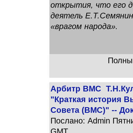
открытия, что его 
деятель Е.Т.Семяни
«врагом народа».
Полный
Арбитр ВМС Т.Н.Ку
"Краткая история 
Совета (ВМС)" -- До
Послано: Admin Пятниц
GMT