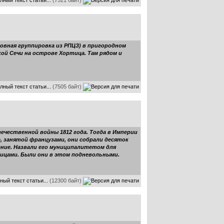
лный текст статьи...
(7521 байт)
овная группировка из РПЦЗ) в пригородном
кой Сечи на острове Хортица. Там рядом и
лный текст статьи...
(7505 байт)
ечественной войны 1812 года. Тогда в Империи
е, занятой французами, они собрали десяток
ление. Назвали его муниципалитетом для
ницами. Были они в этом подневольными.
ный текст статьи...
(12300 байт)