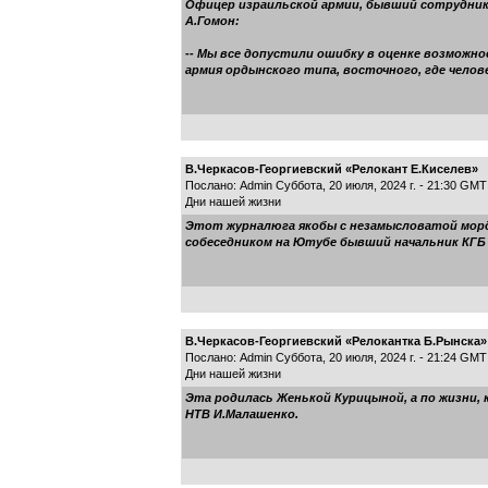
Офицер израильской армии, бывший сотрудник 
А.Гомон:
-- Мы все допустили ошибку в оценке возможно
армия ордынского типа, восточного, где челов
В.Черкасов-Георгиевский «Релокант Е.Киселев»
Послано: Admin Суббота, 20 июля, 2024 г. - 21:30 GMT
Дни нашей жизни
Этот журналюга якобы с незамысловатой морд
собеседником на Ютубе бывший начальник КГБ 
В.Черкасов-Георгиевский «Релокантка Б.Рынска»
Послано: Admin Суббота, 20 июля, 2024 г. - 21:24 GMT
Дни нашей жизни
Эта родилась Женькой Курицыной, а по жизни,
НТВ И.Малашенко.