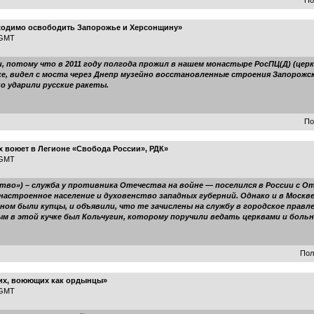
По
бходимо освободить Запорожье и Херсонщину»
 GMT
 потому что в 2011 году полгода прожил в нашем монастыре РосПЦ(Д) (церк
утке, видел с моста через Днепр музейно восстановленные строения Запорожс
о ударили русские ракеты.
По
х воюет в Легионе «Свобода России», РДК»
 GMT
во») – служба у противника Отечества на войне — поселился в России с От
настроенное население и духовенство западных губерний. Однако и в Москв
ном были купцы, и объявили, что те зачислены на службу в городское прав
ым в этой кучке был Кольчугин, которому поручили ведать церквами и боль
Пол
ких, воюющих как ордынцы»
 GMT