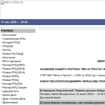
07 Авг, 2026 г. - 04:56
РУБРИКИ
·
Богословие
·
Современная ИПЦ
·
История РПЦЗ
·
РПЦЗ(В)
·
РосПЦ
·
Развал РосПЦ(Д)
·
Апостасия
·
МП в картинках
ВВЕРХ
·
Распад РПЦЗ(МП)
·
Развал РПЦЗ(В-В)
НАЗВАНИЕ НАШЕГО ПОРТАЛА "МЕЧ И ТРОСТЬ
·
Развал РПЦЗ(В-А)
СЧЕТЧИК "Меча и Трости": с 2005 по 2016 год = св
·
Развал РИПЦ
·
Развал РПАЦ
КНИГИ ПИСАТЕЛЯ ВЛАДИМИРА ЧЕРКАСОВА-ГЕО
·
Распад РПЦЗ(А)
·
Распад ИПЦ Греции
В.Черкасов-Георгиевский "Памяти русских бойцо
·
Царский путь
Послано: Admin Воскресенье, 21 июля, 2024 г. - 11:32
·
Белое Дело
Дни нашей жизни
·
Дело о Белом Деле
·
Врангелиана
22 июня дорого вспомнить, как сначала русски