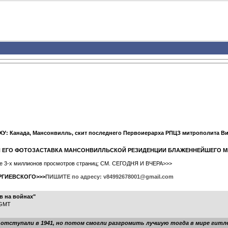
У: Канада, Мансонвилль, скит последнего Первоиерарха РПЦЗ митрополита В
" И ЕГО ФОТОЗАСТАВКА МАНСОНВИЛЛЬСКОЙ РЕЗИДЕНЦИИ БЛАЖЕННЕЙШЕГО 
ыше 3-х миллионов просмотров страниц; СМ. СЕГОДНЯ И ВЧЕРА>>>
РГИЕВСКОГО>>>
ПИШИТЕ по адресу: v84992678001@gmail.com
в на войнах"
 GMT
е отступали в 1941, но потом смогли разгромить лучшую тогда в мире гитле