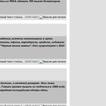
йны из РККА сбежали 700 тысяч дезертиров.
лный текст статьи...
(5300 байт)
еждения, всячески втаптывали в грязь
газины, офисы, мародерили, грабили, избивали
 "Черные жизни важны". Оно существует с 2014
лный текст статьи...
(8640 байт)
 болезнь, а вонючий разврат. Это лишь
. Гомики громко вышли из подполья в 1969 году
ередная полицейская облава здесь