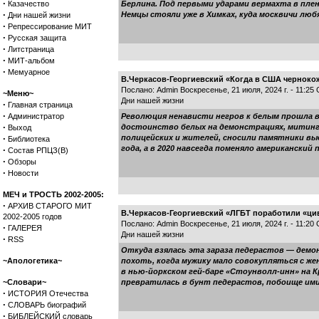
·
Казачество
Берлина. Под первыми ударами вермахта в плен
·
Немцы стояли уже в Химках, куда москвичи люб
Дни нашей жизни
·
Репрессирование МИТ
·
Русская защита
·
Литстраница
·
МИТ-альбом
·
Мемуарное
В.Черкасов-Георгиевский «Когда в США чернокож
Послано: Admin Воскресенье, 21 июля, 2024 г. - 11:25
~Меню~
Дни нашей жизни
·
Главная страница
·
Администратор
Революция ненависти негров к белым прошла в 
·
достоинство белых на демонстрациях, митингах
Выход
·
полицейских и жителей, сносили памятники выд
Библиотека
года, а в 2020 навсегда поменяло американский
·
Состав РПЦЗ(В)
·
Обзоры
·
Новости
МЕЧ и ТРОСТЬ 2002-2005:
·
АРХИВ СТАРОГО МИТ
В.Черкасов-Георгиевский «ЛГБТ поработили «ци
2002-2005 годов
Послано: Admin Воскресенье, 21 июля, 2024 г. - 11:20
·
ГАЛЕРЕЯ
Дни нашей жизни
·
RSS
Откуда взялась эта зараза педерастов — демо
~Апологетика~
похоть, когда мужику мало совокупляться с же
в нью-йоркском гей-баре «Стоунволл-инн» на 
~Словари~
превратилась в бунт педерастов, побоище ими
·
ИСТОРИЯ Отечества
·
СЛОВАРЬ биографий
·
БИБЛЕЙСКИЙ словарь