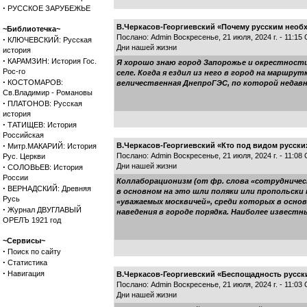
·
РУССКОЕ ЗАРУБЕЖЬЕ
В.Черкасов-Георгиевский «Почему русским нео
~Библиотечка~
Послано: Admin Воскресенье, 21 июля, 2024 г. - 11:15
·
КЛЮЧЕВСКИЙ: Русская
Дни нашей жизни
история
·
КАРАМЗИН: История Гос.
Я хорошо знаю город Запорожье и окрестности,
Рос-го
селе. Когда я ездил из него в город на маршр
·
КОСТОМАРОВ:
величественная ДнепроГЭС, по которой недавн
Св.Владимир - Романовы
·
ПЛАТОНОВ: Русская
история
·
ТАТИЩЕВ: История
Российская
·
В.Черкасов-Георгиевский «Кто под видом русски
Митр.МАКАРИЙ: История
Послано: Admin Воскресенье, 21 июля, 2024 г. - 11:08
Рус. Церкви
·
Дни нашей жизни
СОЛОВЬЕВ: История
России
Коллаборационизм (от фр. слова «сотрудничест
·
ВЕРНАДСКИЙ: Древняя
в основном на это шли поляки или пропольски 
Русь
«уважаемых москвичей», среди которых в основ
·
Журнал ДВУГЛАВЫЙ
наведения в городе порядка. Наиболее известн
ОРЕЛЪ 1921 год
~Сервисы~
·
Поиск по сайту
·
Статистика
·
Навигация
В.Черкасов-Георгиевский «Беспощадность русс
Послано: Admin Воскресенье, 21 июля, 2024 г. - 11:03
Дни нашей жизни