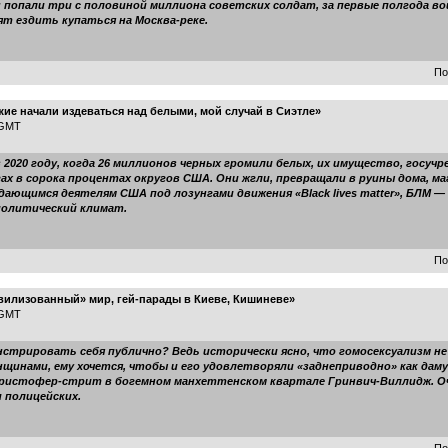
 попали три с половиной миллиона советских солдат, за первые полгода во
ят ездить купаться на Москва-реке.
По
ие начали издеваться над белыми, мой случай в Сиэтле»
 GMT
2020 году, когда 26 миллионов черных громили белых, их имущество, госучр
 в сорока процентах округов США. Они жгли, превращали в руины дома, ма
ающимся деятелям США под лозунгами движения «Black lives matter», БЛМ —
 политический климат.
По
вилизованный» мир, гей-парады в Киеве, Кишиневе»
 GMT
нстрировать себя публично? Ведь исторически ясно, что гомосексуализм не
нщинами, ему хочется, чтобы и его удовлетворяли «заднеприводно» как даму
Кристофер-стрит в богемном манхеттенском квартале Гринвич-Виллидж. Оч
 полицейских.