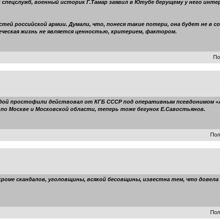
спецслужб, военный историк Г.Тамар заявил в Ютубе берущему у него инте
стей российской армии. Думали, что, понеся такие потери, она будет не в
еческая жизнь не является ценностью, критерием, фактором.
По
ой простофили действовал от КГБ СССР под оперативным псевдонимом «Ал
по Москве и Московской области, теперь тоже бегунок Е.Савостьянов.
Пол
 кроме скандалов, уголовщины, всякой бесовщины, известна тем, что довел
Пол