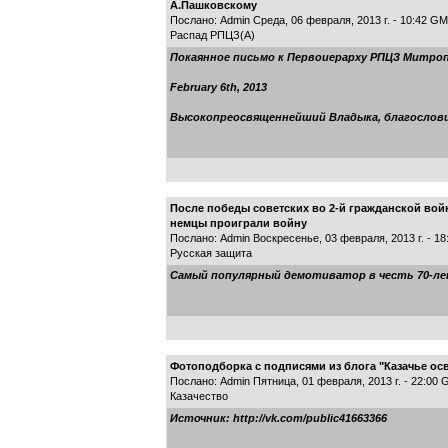
А.Пашковскому
Послано: Admin Среда, 06 февраля, 2013 г. - 10:42 G
Распад РПЦЗ(А)
Покаянное письмо к Первоиерарху РПЦЗ Митро
February 6th, 2013
Высокопреосвященнейший Владыка, благослов
После победы советских во 2-й гражданской вой
немцы проиграли войну
Послано: Admin Воскресенье, 03 февраля, 2013 г. - 1
Русская защита
Самый популярный демотиватор в честь 70-ле
Фотоподборка с подписями из блога "Казачье ос
Послано: Admin Пятница, 01 февраля, 2013 г. - 22:00
Казачество
Источник: http://vk.com/public41663366