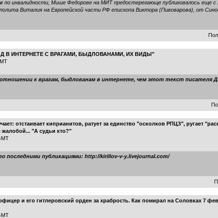
по инвалидности, Мише Федорове на МИТ предостерегающе публиковалось еще с 20
лита Виталия на Европейской части РФ епископа Виктора (Пивоварова), от Синод
Пол
ОД В ИНТЕРНЕТЕ С ВРАГАМИ, БЫДЛОВАНАМИ, ИХ ВИДЫ"
GMT
отношении к врагам, быдлованам в интернете, чем этот текст писателя Д
По
т: отстаивает киприанитов, ратует за единство "осколков РПЦЗ", ругает "раск
 жалобой... "А судьи кто?"
 GMT
последними публикациями: http://kirillov-v-y.livejournal.com/
П
ицер и его гитлеровский орден за храбрость. Как помирал на Соловках 7 фев
 GMT