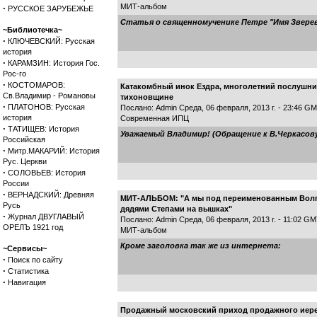
МИТ-альбом
·
РУССКОЕ ЗАРУБЕЖЬЕ
Статья о священномученике Петре "Имя Звере
~Библиотечка~
·
КЛЮЧЕВСКИЙ: Русская
история
·
КАРАМЗИН: История Гос.
Рос-го
·
КОСТОМАРОВ:
Катакомбный инок Ездра, многолетний послушни
Св.Владимир - Романовы
тихоновщине
·
ПЛАТОНОВ: Русская
Послано: Admin Среда, 06 февраля, 2013 г. - 23:46 G
история
Современная ИПЦ
·
ТАТИЩЕВ: История
Уважаемый Владимир! (Обращение к В.Черкасову
Российская
·
Митр.МАКАРИЙ: История
Рус. Церкви
·
СОЛОВЬЕВ: История
России
·
ВЕРНАДСКИЙ: Древняя
МИТ-АЛЬБОМ: "А мы под переименованным Волгог
Русь
дядями Степами на вышках"
·
Журнал ДВУГЛАВЫЙ
Послано: Admin Среда, 06 февраля, 2013 г. - 11:02 G
ОРЕЛЪ 1921 год
МИТ-альбом
Кроме заголовка так же из интернета:
~Сервисы~
·
Поиск по сайту
·
Статистика
·
Навигация
Продажный московский приход продажного иере