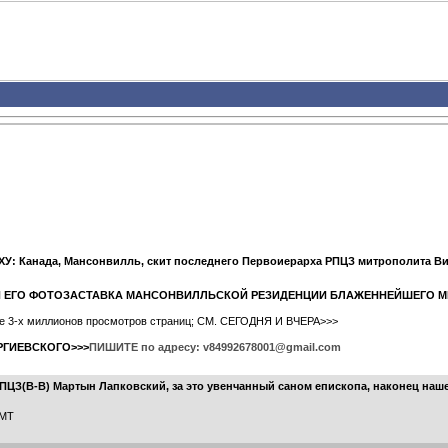
У: Канада, Мансонвилль, скит последнего Первоиерарха РПЦЗ митрополита В
" И ЕГО ФОТОЗАСТАВКА МАНСОНВИЛЛЬСКОЙ РЕЗИДЕНЦИИ БЛАЖЕННЕЙШЕГО 
ыше 3-х миллионов просмотров страниц; СМ. СЕГОДНЯ И ВЧЕРА>>>
РГИЕВСКОГО>>>
ПИШИТЕ по адресу: v84992678001@gmail.com
ПЦЗ(В-В) Мартын Лапковский, за это увенчанный саном епископа, наконец наш
GMT