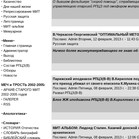
·
Казачество
О бывшем фельдшере "скорой помощи", страдающим 
·
управляющего епархией РПЦЗ под омофором митропо
Дни нашей жизни
·
Репрессирование МИТ
·
Русская защита
·
Литстраница
·
МИТ-альбом
·
Мемуарное
В.Черкасов-Георгиевский "ОПТИМАЛЬНЫЙ МЕТ
Послано: Admin Вторник, 12 февраля, 2013 г. - 11:43 
~Меню~
Русская защита
·
Главная страница
·
Администратор
Ничего более жизнеутверждающего не знаю об 
·
Выход
·
Библиотека
·
Состав РПЦЗ(В)
·
Обзоры
·
Новости
Парижский иподиакон РПЦЗ(В-В) В.Кириллов поучае
его приход убежал от своего епископа К.Мухина с
МЕЧ и ТРОСТЬ 2002-2005:
Послано: Admin Пятница, 08 февраля, 2013 г. - 22:38
·
АРХИВ СТАРОГО МИТ
Развал РПЦЗ(В-В)
2002-2005 годов
·
ГАЛЕРЕЯ
Блог ЖЖ иподиакона РПЦЗ(В-В) В.Кириллова с его 
·
RSS
~Апологетика~
~Словари~
·
ИСТОРИЯ Отечества
МИТ-АЛЬБОМ: Людоед Сталин. Казачий донской оф
·
архиепископ
СЛОВАРЬ биографий
·
Послано: Admin Пятница, 08 февраля, 2013 г. - 12:06
БИБЛЕЙСКИЙ словарь