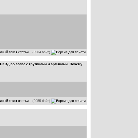
лный текст статьи...
(5904 байт)
 НКВД во главе с грузинами и армянами. Почему
лный текст статьи...
(2955 байт)