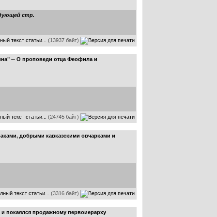
дующей стр.
ный текст статьи...
(13937 байт)
на" -- О проповеди отца Феофила и
ный текст статьи...
(24745 байт)
аками, добрыми кавказскими овчарками и
лный текст статьи...
(3316 байт)
 и покаялся продажному первоиерарху