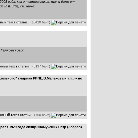
05 года, как от священников, так и даже от
а РПЦЗ(В), см. ниже:
ный текст статьи...
(10420 байт)
.Галковского:
лный текст статьи...
(3197 байт)
ольного" клирика РИПЦ В.Мелехова и т.п., -- но
олный текст статьи...
(700 байт)
раля 1929 года священномученик Петр (Зверев)