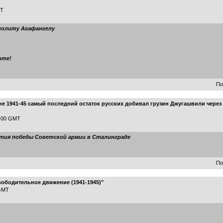
MT
политу Агафангелу
ите!
По
не 1941-45 самый последний остаток русских добивал грузин Джугашвили через
8:00 GMT
тия победы Советской армии в Сталинграде
По
вободительное движение (1941-1945)"
 GMT