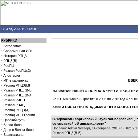
08 Авг, 2026 г. - 06:50
РУБРИКИ
·
Богословие
·
Современная ИПЦ
·
История РПЦЗ
·
РПЦЗ(В)
·
РосПЦ
·
Развал РосПЦ(Д)
·
Апостасия
·
МП в картинках
ВВЕРХ
·
Распад РПЦЗ(МП)
·
Развал РПЦЗ(В-В)
НАЗВАНИЕ НАШЕГО ПОРТАЛА "МЕЧ И ТРОСТЬ
·
Развал РПЦЗ(В-А)
СЧЕТЧИК "Меча и Трости": с 2005 по 2016 год = св
·
Развал РИПЦ
·
Развал РПАЦ
КНИГИ ПИСАТЕЛЯ ВЛАДИМИРА ЧЕРКАСОВА-ГЕО
·
Распад РПЦЗ(А)
·
Распад ИПЦ Греции
В.Черкасов-Георгиевский "Хулиган-борзописец Р
·
Царский путь
со справкой об инвалидности"
·
Белое Дело
Послано: Admin Четверг, 14 февраля, 2013 г. - 16:15 
·
Дело о Белом Деле
Развал РПЦЗ(В-В)
·
Врангелиана