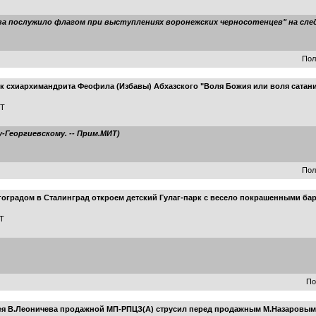
ва послужило флагом при выступлениях воронежских черносотенцев" на сле
Пол
к схиархимандрита Феофила (Избавы) Абхазского "Воля Божия или воля сатани
MT
-Георгиевскому. -- Прим.МИТ)
Пол
радом в Сталинград откроем детский Гулаг-парк с весело покрашенными бар
MT
По
я В.Леоничева продажной МП-РПЦЗ(А) струсил перед продажным М.Назаровым