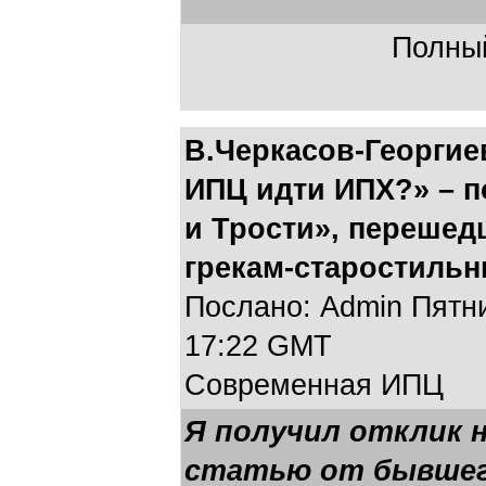
Полный
В.Черкасов-Георгиев
ИПЦ идти ИПХ?» – п
и Трости», перешед
грекам-старостильн
Послано: Admin Пятниц
17:22 GMT
Современная ИПЦ
Я получил отклик 
статью от бывшего