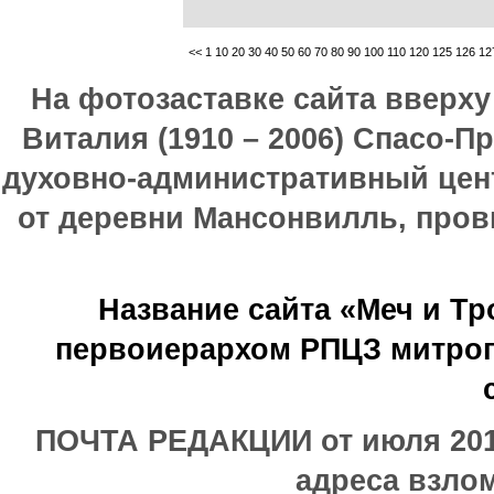
<<
1
10
20
30
40
50
60
70
80
90
100
110
120
125
126
12
На фотозаставке сайта вверх
Виталия (1910 – 2006) Спасо-П
духовно-административный цен
от деревни Мансонвилль, прови
Название сайта «Меч и Т
первоиерархом РПЦЗ митроп
ПОЧТА РЕДАКЦИИ от июля 2017
адреса взлом