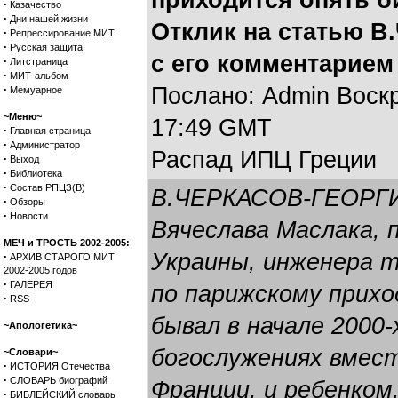
приходится опять б
·
Казачество
·
Дни нашей жизни
Отклик на статью В
·
Репрессирование МИТ
·
Русская защита
с его комментарием
·
Литстраница
·
МИТ-альбом
·
Послано: Admin Воскре
Мемуарное
~Меню~
17:49 GMT
·
Главная страница
·
Администратор
Распад ИПЦ Греции
·
Выход
·
Библиотека
·
Состав РПЦЗ(В)
В.ЧЕРКАСОВ-ГЕОРГИ
·
Обзоры
·
Новости
Вячеслава Маслака, 
МЕЧ и ТРОСТЬ 2002-2005:
Украины, инженера т
·
АРХИВ СТАРОГО МИТ
2002-2005 годов
·
ГАЛЕРЕЯ
по парижскому прихо
·
RSS
бывал в начале 2000-
~Апологетика~
богослужениях вмест
~Словари~
·
ИСТОРИЯ Отечества
·
СЛОВАРЬ биографий
Франции, и ребенком
·
БИБЛЕЙСКИЙ словарь