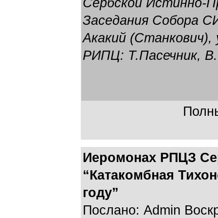
Сербской Истинно-Пр
Заседания Собора СИ
Акакий (Станкович),
РИПЦ: Т.Пасечник, В
Полны
Иеромонах РПЦЗ Се
“Катакомбная Тихон
году”
Послано: Admin Воскре