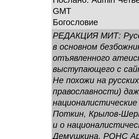
Послано: Admin Четвер
GMT
Богословие
РЕДАКЦИЯ МИТ: Русс
в основном безбожни
отъявленного атеист
выступающего с сай
Не похожи на русских
православности) да
националистические 
Поткин, Крылов-Шерм
и о националистичес
Демушкина, РОНС Арт