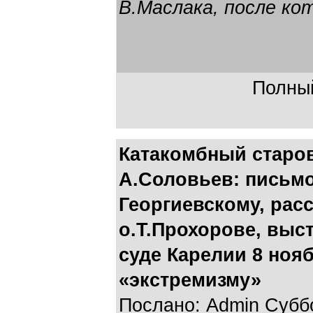
В.Маслака, после ко
Полный
Катакомбный старо
А.Соловьев: письмо
Георгиевскому, расс
о.Т.Прохорове, выс
суде Карелии 8 нояб
«экстремизму»
Послано: Admin Суббот