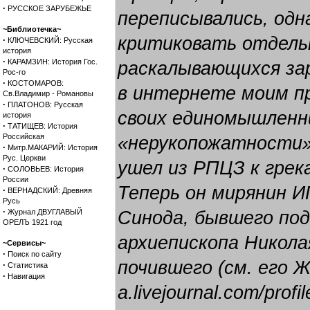
·
РУССКОЕ ЗАРУБЕЖЬЕ
переписывались, одна
~Библиотечка~
критиковать отдель
·
КЛЮЧЕВСКИЙ: Русская
история
·
КАРАМЗИН: История Гос.
раскалывающихся за
Рос-го
·
КОСТОМАРОВ:
в интернете моим п
Св.Владимир - Романовы
·
ПЛАТОНОВ: Русская
своих единомышленн
история
·
ТАТИЩЕВ: История
Российская
«нерукопожатности»
·
Митр.МАКАРИЙ: История
Рус. Церкви
ушел из РПЦЗ к гре
·
СОЛОВЬЕВ: История
России
Теперь он мирянин 
·
ВЕРНАДСКИЙ: Древняя
Русь
·
Журнал ДВУГЛАВЫЙ
Синода, бывшего по
ОРЕЛЪ 1921 год
архиепископа Никола
~Сервисы~
·
Поиск по сайту
почившего (см. его ЖЖ
·
Статистика
·
Навигация
a.livejournal.com/prof