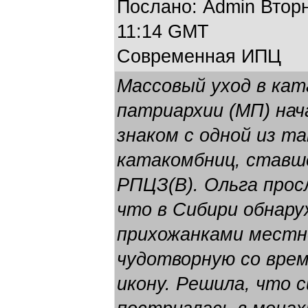
Послано: Admin Вторни
11:14 GMT
Современная ИПЦ
Массовый уход в кат
патриархии (МП) нача
знаком с одной из 
катакомбниц, ставш
РПЦЗ(В). Ольга прос
что в Сибири обнару
прихожанками местн
чудотворную со вре
икону. Решила, что с