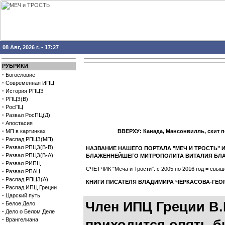
08 Авг, 2026 г. - 17:27
РУБРИКИ
·
Богословие
·
Современная ИПЦ
·
История РПЦЗ
·
РПЦЗ(В)
·
РосПЦ
·
Развал РосПЦ(Д)
·
Апостасия
·
МП в картинках
ВВЕРХУ: Канада, Мансонвилль, скит 
·
Распад РПЦЗ(МП)
·
Развал РПЦЗ(В-В)
НАЗВАНИЕ НАШЕГО ПОРТАЛА "МЕЧ И ТРОСТЬ"
·
Развал РПЦЗ(В-А)
БЛАЖЕННЕЙШЕГО МИТРОПОЛИТА ВИТАЛИЯ БЛ
·
Развал РИПЦ
СЧЕТЧИК "Меча и Трости": с 2005 по 2016 год = св
·
Развал РПАЦ
·
Распад РПЦЗ(А)
КНИГИ ПИСАТЕЛЯ ВЛАДИМИРА ЧЕРКАСОВА-ГЕО
·
Распад ИПЦ Греции
·
Царский путь
·
Член ИПЦ Греции В.
Белое Дело
·
Дело о Белом Деле
·
Врангелиана