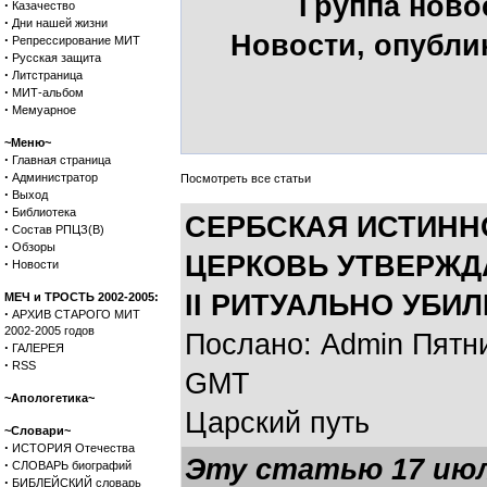
Группа ново
·
Казачество
·
Дни нашей жизни
Новости, опубли
·
Репрессирование МИТ
·
Русская защита
·
Литстраница
·
МИТ-альбом
·
Мемуарное
~Меню~
·
Главная страница
·
Администратор
Посмотреть все статьи
·
Выход
·
Библиотека
СЕРБСКАЯ ИСТИНН
·
Состав РПЦЗ(В)
·
Обзоры
ЦЕРКОВЬ УТВЕРЖДА
·
Новости
II РИТУАЛЬНО УБИ
МЕЧ и ТРОСТЬ 2002-2005:
·
АРХИВ СТАРОГО МИТ
2002-2005 годов
Послано: Admin Пятниц
·
ГАЛЕРЕЯ
·
RSS
GMT
~Апологетика~
Царский путь
~Словари~
·
ИСТОРИЯ Отечества
Эту статью 17 июл
·
СЛОВАРЬ биографий
·
БИБЛЕЙСКИЙ словарь