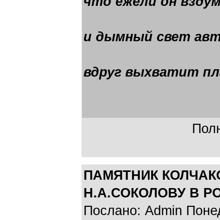
что ежели он взду
и дымный свет ав
вдруг выхватит п
Полн
ПАМЯТНИК КОЛЧАК
Н.А.СОКОЛОВУ В Р
Послано: Admin Понед