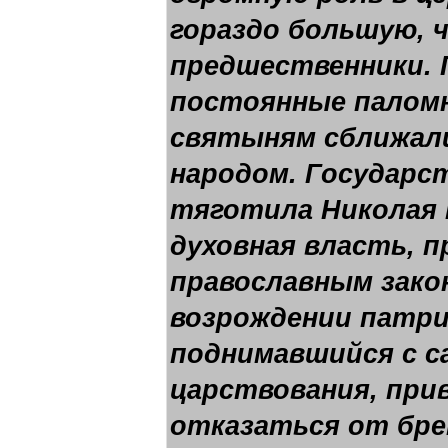
гораздо большую, 
предшественники. Г
постоянные паломн
святыням сближали
народом. Государс
тяготила Николая I
духовная власть, п
православным закон
возрождении патр
поднимавшийся с са
царствования, при
отказаться от бре