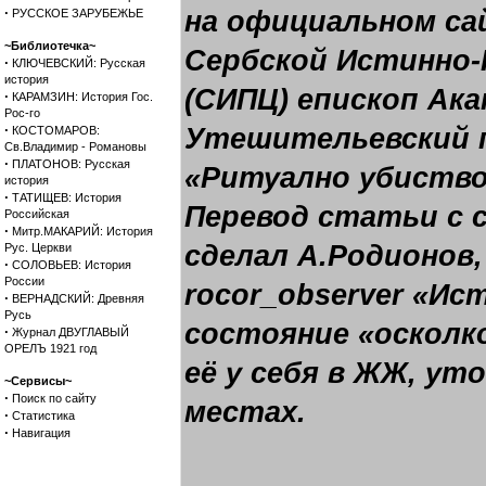
·
на официальном са
РУССКОЕ ЗАРУБЕЖЬЕ
~Библиотечка~
Сербской Истинно-
·
КЛЮЧЕВСКИЙ: Русская
история
(СИПЦ) епископ Ака
·
КАРАМЗИН: История Гос.
Рос-го
·
Утешительевский п
КОСТОМАРОВ:
Св.Владимир - Романовы
·
ПЛАТОНОВ: Русская
«Ритуално убиство
история
·
ТАТИЩЕВ: История
Перевод статьи с с
Российская
·
Митр.МАКАРИЙ: История
сделал А.Родионов
Рус. Церкви
·
СОЛОВЬЕВ: История
России
rocor_observer «Ис
·
ВЕРНАДСКИЙ: Древняя
Русь
состояние «осколк
·
Журнал ДВУГЛАВЫЙ
ОРЕЛЪ 1921 год
её у себя в ЖЖ, ут
~Сервисы~
·
Поиск по сайту
местах.
·
Статистика
·
Навигация