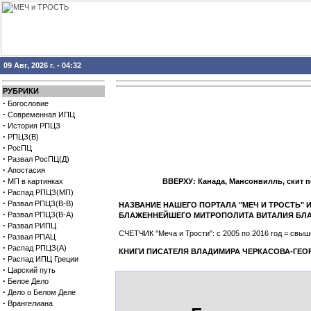
09 Авг, 2026 г. - 04:32
РУБРИКИ
·
Богословие
·
Современная ИПЦ
·
История РПЦЗ
·
РПЦЗ(В)
·
РосПЦ
·
Развал РосПЦ(Д)
·
Апостасия
·
МП в картинках
ВВЕРХУ: Канада, Мансонвилль, скит 
·
Распад РПЦЗ(МП)
·
Развал РПЦЗ(В-В)
НАЗВАНИЕ НАШЕГО ПОРТАЛА "МЕЧ И ТРОСТЬ"
·
Развал РПЦЗ(В-А)
БЛАЖЕННЕЙШЕГО МИТРОПОЛИТА ВИТАЛИЯ БЛ
·
Развал РИПЦ
СЧЕТЧИК "Меча и Трости": с 2005 по 2016 год = св
·
Развал РПАЦ
·
Распад РПЦЗ(А)
КНИГИ ПИСАТЕЛЯ ВЛАДИМИРА ЧЕРКАСОВА-ГЕО
·
Распад ИПЦ Греции
·
Царский путь
·
Белое Дело
·
Дело о Белом Деле
·
Врангелиана