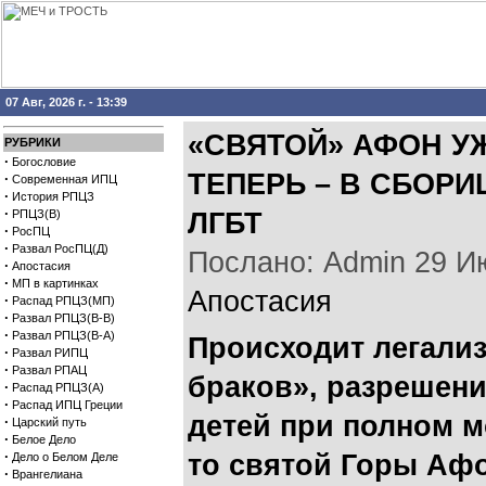
07 Авг, 2026 г. - 13:39
«СВЯТОЙ» АФОН УЖ
РУБРИКИ
·
Богословие
ТЕПЕРЬ – В СБОРИ
·
Современная ИПЦ
·
История РПЦЗ
·
РПЦЗ(В)
ЛГБТ
·
РосПЦ
·
Развал РосПЦ(Д)
Послано: Admin 29 Июн
·
Апостасия
·
МП в картинках
Апостасия
·
Распад РПЦЗ(МП)
·
Развал РПЦЗ(В-В)
·
Развал РПЦЗ(В-А)
Происходит легали
·
Развал РИПЦ
·
Развал РПАЦ
браков», разрешен
·
Распад РПЦЗ(А)
·
Распад ИПЦ Греции
детей при полном м
·
Царский путь
·
Белое Дело
·
то святой Горы Афо
Дело о Белом Деле
·
Врангелиана