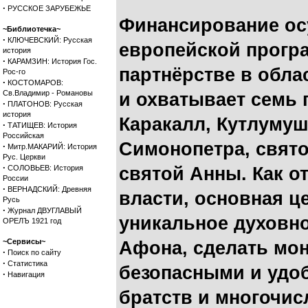
·
РУССКОЕ ЗАРУБЕЖЬЕ
Финансирование ос
~Библиотечка~
·
КЛЮЧЕВСКИЙ: Русская
европейской прогр
история
·
КАРАМЗИН: История Гос.
партнёрстве в обла
Рос-го
·
КОСТОМАРОВ:
Св.Владимир - Романовы
и охватывает семь 
·
ПЛАТОНОВ: Русская
история
Каракалл, Кутлумуш
·
ТАТИЩЕВ: История
Российская
Симонопетра, святог
·
Митр.МАКАРИЙ: История
Рус. Церкви
·
СОЛОВЬЕВ: История
святой Анны. Как о
России
·
ВЕРНАДСКИЙ: Древняя
власти, основная 
Русь
·
Журнал ДВУГЛАВЫЙ
уникальное духовно
ОРЕЛЪ 1921 год
~Сервисы~
Афона, сделать мо
·
Поиск по сайту
·
Статистика
безопасными и удо
·
Навигация
братств и многочи