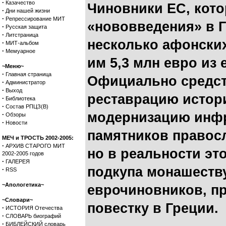
·
Казачество
Чиновники ЕС, кото
·
Дни нашей жизни
·
Репрессирование МИТ
«нововведения» в 
·
Русская защита
·
Литстраница
несколько афонски
·
МИТ-альбом
·
Мемуарное
им 5,3 млн евро из
~Меню~
·
Главная страница
Официально средст
·
Администратор
·
Выход
реставрацию истори
·
Библиотека
·
Состав РПЦЗ(В)
модернизацию инфр
·
Обзоры
·
Новости
памятников правос
МЕЧ и ТРОСТЬ 2002-2005:
·
АРХИВ СТАРОГО МИТ
но в реальности эт
2002-2005 годов
·
ГАЛЕРЕЯ
подкупа монашеств
·
RSS
~Апологетика~
еврочиновников, п
~Словари~
повестку в Греции.
·
ИСТОРИЯ Отечества
·
СЛОВАРЬ биографий
·
БИБЛЕЙСКИЙ словарь