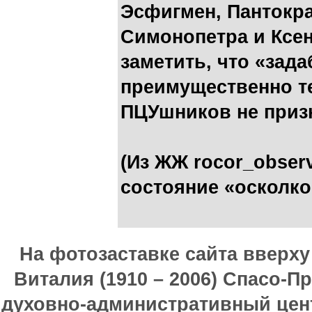
Эсфигмен, Пантокра
Симонопетра и Ксе
заметить, что «зад
преимущественно т
ПЦУшников не призн
(Из ЖЖ rocor_obser
состояние «осколко
На фотозаставке сайта вверх
Виталия (1910 – 2006) Спасо-П
духовно-административный цен