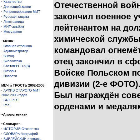
·
Казачество
Отечественной вой
·
Дни нашей жизни
·
Репрессирование МИТ
закончил военное у
·
Русская защита
·
Литстраница
лейтенантом на дол
·
МИТ-альбом
·
Мемуарное
химической службы 
~Меню~
·
Главная страница
командовал огнемёт
·
Администратор
·
Выход
отец закончил в с
·
Библиотека
·
Состав РПЦЗ(В)
Войске Польском п
·
Обзоры
·
Новости
дивизии (2-е ФОТО)
МЕЧ и ТРОСТЬ 2002-2005:
·
АРХИВ СТАРОГО МИТ
Был награждён сов
2002-2005 годов
·
ГАЛЕРЕЯ
орденами и медаля
·
RSS
~Апологетика~
~Словари~
·
ИСТОРИЯ Отечества
·
СЛОВАРЬ биографий
·
БИБЛЕЙСКИЙ словарь