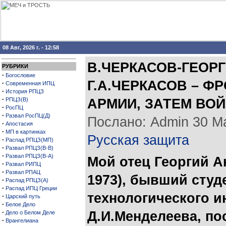
08 Авг, 2026 г. - 12:58
В.ЧЕРКАСОВ-ГЕОР
РУБРИКИ
·
Богословие
Г.А.ЧЕРКАСОВ – Ф
·
Современная ИПЦ
·
История РПЦЗ
·
РПЦЗ(В)
АРМИИ, ЗАТЕМ ВО
·
РосПЦ
·
Развал РосПЦ(Д)
Послано: Admin 30 Мая
·
Апостасия
·
МП в картинках
Русская защита
·
Распад РПЦЗ(МП)
·
Развал РПЦЗ(В-В)
·
Развал РПЦЗ(В-А)
Мой отец Георгий 
·
Развал РИПЦ
·
Развал РПАЦ
1973), бывший студ
·
Распад РПЦЗ(А)
·
Распад ИПЦ Греции
технологического и
·
Царский путь
·
Белое Дело
·
Д.И.Менделеева, по
Дело о Белом Деле
·
Врангелиана