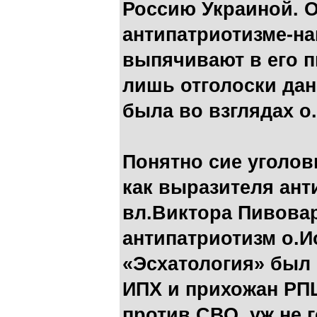
Россию Украиной. О
антипатриотизме-на
выпячивают в его п
лишь отголоски дан
была во взглядах о
Понятно сие уголо
как выразителя ан
вл.Виктора Пивовар
антипатриотизм о.И
«Эсхатология» был
ИПХ и прихожан РП
против СВО, уж не 