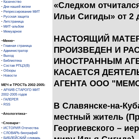
·
Казачество
«Следком отчитался
·
Дни нашей жизни
·
Репрессирование МИТ
Ильи Сигиды» от 2 
·
Русская защита
·
Литстраница
·
МИТ-альбом
·
Мемуарное
НАСТОЯЩИЙ МАТЕР
~Меню~
·
Главная страница
ПРОИЗВЕДЕН И РА
·
Администратор
·
Выход
ИНОСТРАННЫМ АГЕ
·
Библиотека
·
Состав РПЦЗ(В)
КАСАЕТСЯ ДЕЯТЕЛ
·
Обзоры
·
Новости
АГЕНТА ООО "МЕМО
МЕЧ и ТРОСТЬ 2002-2005:
·
АРХИВ СТАРОГО МИТ
2002-2005 годов
·
ГАЛЕРЕЯ
В Славянске-на-Куб
·
RSS
~Апологетика~
местный житель (Пр
~Словари~
Георгиевского – ие
·
ИСТОРИЯ Отечества
·
СЛОВАРЬ биографий
·
БИБЛЕЙСКИЙ словарь