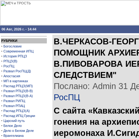
06 Авг, 2026 г. - 14:44
В.ЧЕРКАСОВ-ГЕОРГ
РУБРИКИ
·
Богословие
ПОМОЩНИК АРХИЕР
·
Современная ИПЦ
·
История РПЦЗ
·
РПЦЗ(В)
В.ПИВОВАРОВА ИЕ
·
РосПЦ
·
Развал РосПЦ(Д)
СЛЕДСТВИЕМ"
·
Апостасия
·
МП в картинках
Послано: Admin 31 Дек
·
Распад РПЦЗ(МП)
·
Развал РПЦЗ(В-В)
РосПЦ
·
Развал РПЦЗ(В-А)
·
Развал РИПЦ
·
Развал РПАЦ
С сайта «Кавказски
·
Распад РПЦЗ(А)
·
Распад ИПЦ Греции
гонения на архиепи
·
Царский путь
·
Белое Дело
·
иеромонаха И.Сигид
Дело о Белом Деле
·
Врангелиана