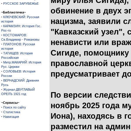
миру Илья Сигида)
·
РУССКОЕ ЗАРУБЕЖЬЕ
обвинение в двух э
~Библиотечка~
·
КЛЮЧЕВСКИЙ: Русская
нацизма, заявили с
история
·
КАРАМЗИН: История Гос.
"Кавказский узел", 
Рос-го
·
КОСТОМАРОВ:
Св.Владимир - Романовы
ненависти или вра
·
ПЛАТОНОВ: Русская
история
Сигиде, помощнику
·
ТАТИЩЕВ: История
Российская
православной церк
·
Митр.МАКАРИЙ: История
Рус. Церкви
·
СОЛОВЬЕВ: История
предусматривает до
России
·
ВЕРНАДСКИЙ: Древняя
Русь
·
Журнал ДВУГЛАВЫЙ
По версии следстви
ОРЕЛЪ 1921 год
~Сервисы~
ноябрь 2025 года му
·
Поиск по сайту
·
Статистика
Иона), находясь в 
·
Навигация
разместил на адми