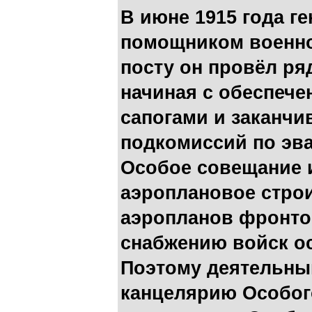
В июне 1915 года г
помощником военно
посту он провёл р
начиная с обеспече
сапогами и заканч
подкомиссий по эва
Особое совещание 
аэроплановое стро
аэропланов фронтом
снабжению войск о
Поэтому деятельны
канцелярию Особог