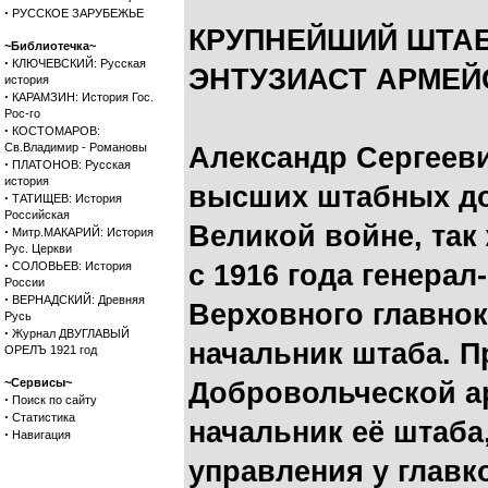
·
РУССКОЕ ЗАРУБЕЖЬЕ
КРУПНЕЙШИЙ ШТАБ
~Библиотечка~
·
КЛЮЧЕВСКИЙ: Русская
ЭНТУЗИАСТ АРМЕЙ
история
·
КАРАМЗИН: История Гос.
Рос-го
·
КОСТОМАРОВ:
Св.Владимир - Романовы
Александр Сергеев
·
ПЛАТОНОВ: Русская
история
высших штабных до
·
ТАТИЩЕВ: История
Российская
Великой войне, так
·
Митр.МАКАРИЙ: История
Рус. Церкви
·
СОЛОВЬЕВ: История
с 1916 года генера
России
·
ВЕРНАДСКИЙ: Древняя
Верховного главно
Русь
·
Журнал ДВУГЛАВЫЙ
начальник штаба. П
ОРЕЛЪ 1921 год
~Сервисы~
Добровольческой а
·
Поиск по сайту
·
Статистика
начальник её штаба
·
Навигация
управления у главк