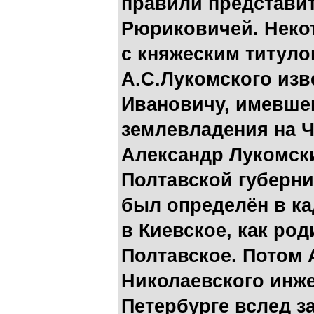
правили представи
Рюриковичей. Неко
с княжеским титулом
А.С.Лукомского изв
Ивановичу, имевшем
землевладения на 
Александр Лукомски
Полтавской губернии
был определён в ка
в Киевское, как род
Полтавское. Потом 
Николаевского инж
Петербурге вслед з