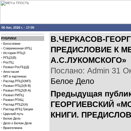
06 Авг, 2026 г. - 17:00
В.ЧЕРКАСОВ-ГЕОР
РУБРИКИ
·
Богословие
ПРЕДИСЛОВИЕ К М
·
Современная ИПЦ
·
История РПЦЗ
·
РПЦЗ(В)
А.С.ЛУКОМСКОГО»
·
РосПЦ
·
Развал РосПЦ(Д)
Послано: Admin 31 Окт
·
Апостасия
·
МП в картинках
Белое Дело
·
Распад РПЦЗ(МП)
·
Развал РПЦЗ(В-В)
·
Развал РПЦЗ(В-А)
Предыдущая публи
·
Развал РИПЦ
·
Развал РПАЦ
ГЕОРГИЕВСКИЙ «М
·
Распад РПЦЗ(А)
·
Распад ИПЦ Греции
КНИГИ. ПРЕДИСЛОВ
·
Царский путь
·
Белое Дело
·
Дело о Белом Деле
·
Врангелиана