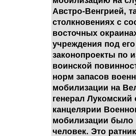
мобилизацию на сл
Австро-Венгрией, т
столкновениях с с
восточных окраинах
учреждения под его
законопроекты по и
воинской повиннос
норм запасов военн
мобилизации на Вел
генерал Лукомский 
канцелярии Военног
мобилизации было п
человек. Это ратни