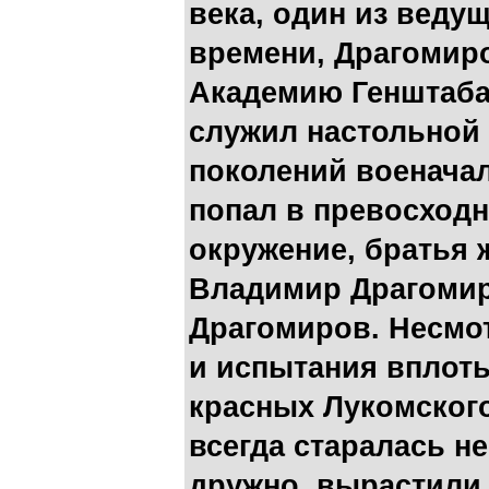
века, один из веду
времени, Драгомиро
Академию Генштаба,
служил настольной 
поколений военача
попал в превосход
окружение, братья
Владимир Драгомир
Драгомиров. Несмо
и испытания вплоть
красных Лукомского
всегда старалась н
дружно, вырастили 