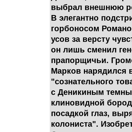
выбрал внешнюю ро
В элегантно подстр
горбоносом Романо
усов за версту чув
он лишь сменил ген
прапорщичьи. Гром
Марков нарядился в
"сознательного тов
с Деникиным темны
клиновидной бородк
посадкой глаз, выр
колониста". Изобр