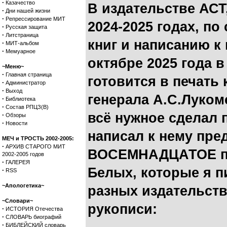
·
Казачество
В издательстве АСТ
·
Дни нашей жизни
·
Репрессирование МИТ
2024-2025 годах, п
·
Русская защита
·
Литстраница
книг и написанию к
·
МИТ-альбом
·
Мемуарное
октябре 2025 года 
~Меню~
·
Главная страница
готовится в печать
·
Администратор
·
Выход
генерала А.С.Луком
·
Библиотека
·
Состав РПЦЗ(В)
всё нужное сделал 
·
Обзоры
·
Новости
написал к нему пре
МЕЧ и ТРОСТЬ 2002-2005:
·
АРХИВ СТАРОГО МИТ
ВОСЕМНАДЦАТОЕ пр
2002-2005 годов
·
ГАЛЕРЕЯ
Белых, которые я пи
·
RSS
~Апологетика~
разных издательства
~Словари~
рукописи:
·
ИСТОРИЯ Отечества
·
СЛОВАРЬ биографий
·
БИБЛЕЙСКИЙ словарь