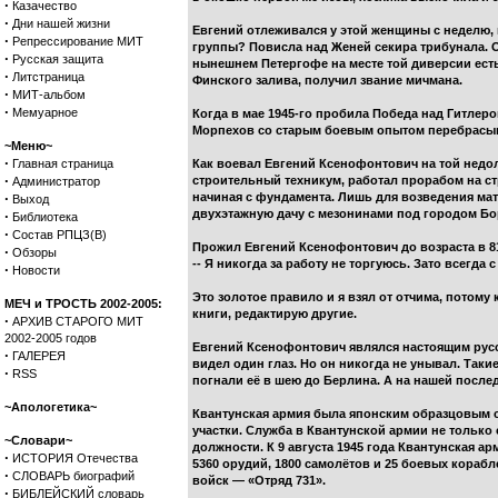
·
Казачество
·
Дни нашей жизни
Евгений отлеживался у этой женщины с неделю, 
·
Репрессирование МИТ
группы? Повисла над Женей секира трибунала. 
·
Русская защита
нынешнем Петергофе на месте той диверсии ест
·
Литстраница
Финского залива, получил звание мичмана.
·
МИТ-альбом
·
Мемуарное
Когда в мае 1945-го пробила Победа над Гитлеро
Морпехов со старым боевым опытом перебрасыва
~Меню~
·
Главная страница
Как воевал Евгений Ксенофонтович на той недо
·
строительный техникум, работал прорабом на стр
Администратор
·
начиная с фундамента. Лишь для возведения мат
Выход
двухэтажную дачу с мезонинами под городом Бо
·
Библиотека
·
Состав РПЦЗ(В)
Прожил Евгений Ксенофонтович до возраста в 81
·
Обзоры
-- Я никогда за работу не торгуюсь. Зато всегда с
·
Новости
Это золотое правило и я взял от отчима, потом
МЕЧ и ТРОСТЬ 2002-2005:
книги, редактирую другие.
·
АРХИВ СТАРОГО МИТ
2002-2005 годов
Евгений Ксенофонтович являлся настоящим русс
·
ГАЛЕРЕЯ
видел один глаз. Но он никогда не унывал. Так
·
RSS
погнали её в шею до Берлина. А на нашей после
~Апологетика~
Квантунская армия была японским образцовым с
участки. Служба в Квантунской армии не тольк
~Словари~
должности. К 9 августа 1945 года Квантунская ар
·
ИСТОРИЯ Отечества
5360 орудий, 1800 самолётов и 25 боевых кораб
·
СЛОВАРЬ биографий
войск — «Отряд 731».
·
БИБЛЕЙСКИЙ словарь