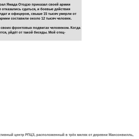
ерал Ямада Отодзо приказал своей армии
и отказались сдаться, и боевые действия
лдат и офицеров, свыше 15 тысяч умерли от
армии составили около 12 тысяч человек.
 своих фронтовых подвигах человеком. Когда
ся, уйдёт от такой беседы. Мой отец-
ративный центр РПЦЗ, расположенный в трёх милях от деревни Мансонвилль,