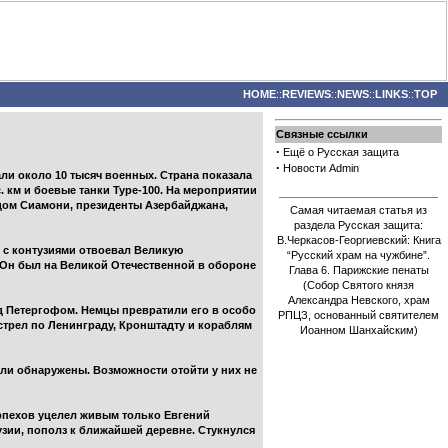
HOME
::
REVIEWS
::
NEWS
::
LINKS
::
TOP
Связные ссылки
·
Ещё о Русская защита
·
Новости Admin
ли около 10 тысяч военных. Страна показала
км и боевые танки Type-100. На мероприятии
дом Сиамони, президенты Азербайджана,
Самая читаемая статья из
раздела Русская защита:
В.Черкасов-Георгиевский: Книга
о с контузиями отвоевал Великую
“Русский храм на чужбине”.
Он был на Великой Отечественной в обороне
Глава 6. Парижские пенаты
(Собор Святого князя
Александра Невского, храм
 Петергофом. Немцы превратили его в особо
РПЦЗ, основанный святителем
трел по Ленинграду, Кронштадту и кораблям
Иоанном Шанхайским)
ли обнаружены. Возможности отойти у них не
рпехов уцелел живым только Евгений
зии, пополз к ближайшей деревне. Стукнулся