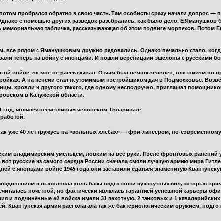
потом пробрался обратно в свою часть. Там особисты сразу начали допрос — 
Однако с помощью других разведок разобрались, как было дело. Е.Яманушков б
ь мемориальная табличка, рассказывающая об этом подвиге морпехов. Потом Е
м, все рядом с Яманушковым дружно радовались. Однако печально стало, когда 
ли теперь на войну с японцами. И пошли вереницами эшелоны с русскими бо
лгой войне, он мне не рассказывал. Отчим был немногословен, плотником по 
ойках. А на пенсии стал неутомимым постройщиком дач в Подмосковье. Возвёл и
ицы, кровли и другого такого, где одному несподручно, приглашал помощников
ровском в Калужской области.
 год, являлся несчётливым человеком. Говаривал:
 работой.
у как уже 40 лет тружусь на «вольных хлебах» — фри-лансером, по-современном
ким владимирским умельцем, ловким на все руки. После фронтовых ранений у
ие вот русские из самого сердца России сначала смяли лучшую армию мира Гитл
дней с японцами войне 1945 года они заставили сдаться знаменитую Квантунск
оединением и выполняла роль базы подготовки сухопутных сил, которые врем
о считалась почётной, но фактически являлась гарантией успешной карьеры о
мия и подчинённые ей войска имели 31 пехотную, 2 танковых и 1 кавалерийских б
лей. Квантунская армия располагала так же бактериологическим оружием, подг