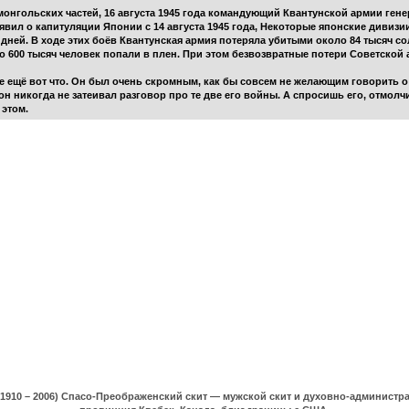
онгольских частей, 16 августа 1945 года командующий Квантунской армии ген
явил о капитуляции Японии с 14 августа 1945 года, Некоторые японские дивизи
ней. В ходе этих боёв Квантунская армия потеряла убитыми около 84 тысяч со
о 600 тысяч человек попали в плен. При этом безвозвратные потери Советской 
 ещё вот что. Он был очень скромным, как бы совсем не желающим говорить о
н никогда не затеивал разговор про те две его войны. А спросишь его, отмолчит
этом.
(1910 – 2006) Спасо-Преображенский скит — мужской скит и духовно-админист