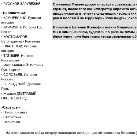
·
РУССКОЕ ЗАРУБЕЖЬЕ
С началом Маньчжурской операции советских и м
сдаться, после того как император Хирохито объ
~Библиотечка~
продолжались в течение следующих нескольких д
·
КЛЮЧЕВСКИЙ: Русская
ран и болезней на территории Маньчжурии, окол
история
·
КАРАМЗИН: История Гос.
В память о Евгении Ксенофонтовиче Яманушкове
Рос-го
мы с ним выпивали, судачили по разным темам, о
·
фронтовик тоже был таким неразговорчивым об 
КОСТОМАРОВ:
Св.Владимир - Романовы
·
ПЛАТОНОВ: Русская
история
·
ТАТИЩЕВ: История
Российская
·
Митр.МАКАРИЙ: История
Рус. Церкви
·
СОЛОВЬЕВ: История
России
·
ВЕРНАДСКИЙ: Древняя
Русь
·
Журнал ДВУГЛАВЫЙ
ОРЕЛЪ 1921 год
~Сервисы~
·
Поиск по сайту
·
Статистика
·
Навигация
На фотозаставке сайта вверху последняя резиденция митрополита Виталия 