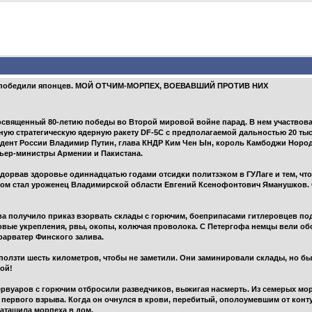
а победили японцев. МОЙ ОТЧИМ-МОРПЕХ, ВОЕВАВШИЙ ПРОТИВ НИХ
посвященный 80-летию победы во Второй мировой войне парад. В нем участвова
ю стратегическую ядерную ракету DF-5C с предполагаемой дальностью 20 тыс. 
идент России Владимир Путин, глава КНДР Ким Чен Ын, король Камбоджи Норо
мьер-министры Армении и Пакистана.
подорвав здоровье одиннадцатью годами отсидки политзэком в ГУЛаге и тем, чт
мом стал уроженец Владимирской области Евгений Ксенофонтович Яманушков. 
 получило приказ взорвать склады с горючим, боеприпасами гитлеровцев под
вые укрепления, рвы, окопы, колючая проволока. С Петергофа немцы вели обс
фарватер Финского залива.
олзти шесть километров, чтобы не заметили. Они заминировали склады, но бы
ой!
ервуаров с горючим отбросили разведчиков, выжигая насмерть. Из семерых мо
первого взрыва. Когда он очнулся в крови, перебитый, ополоумевшим от конту
затащила морпеха в дом.