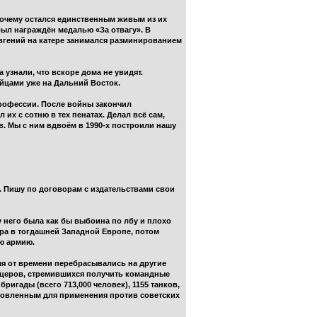
почему остался единственным живым из их
ыл награждён медалью «За отвагу». В
вгений на катере занимался разминированием
узнали, что вскоре дома не увидят.
йцами уже на Дальний Восток.
профессии. После войны закончил
х с сотню в тех пенатах. Делал всё сам,
. Мы с ним вдвоём в 1990-х построили нашу
у. Пишу по договорам с издательствами свои
 него была как бы выбоина по лбу и плохо
ера в тогдашней Западной Европе, потом
ую армию.
я от времени перебрасывались на другие
фицеров, стремившихся получить командные
ригады (всего 713,000 человек), 1155 танков,
отовленным для применения против советских