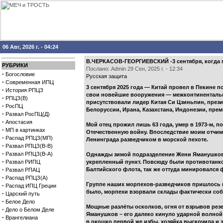
06 Авг, 2026 г. - 04:24
В.ЧЕРКАСОВ-ГЕОРГИЕВСКИЙ -3 сентября, когд
РУБРИКИ
Послано: Admin 29 Сен, 2025 г. - 12:34
·
Богословие
Русская защита
·
Современная ИПЦ
3 сентября 2025 года — Китай провел в Пекине 
·
История РПЦЗ
свои новейшие вооружения — межконтинентальну
·
РПЦЗ(В)
присутствовали лидер Китая Си Цзиньпин, през
·
РосПЦ
Белоруссии, Ирана, Казахстана, Индонезии, пре
·
Развал РосПЦ(Д)
·
Апостасия
Мой отец прожил лишь 63 года, умер в 1973-м, 
·
МП в картинках
Отечественную войну. Впоследствие моим отчи
·
Распад РПЦЗ(МП)
Ленинграда разведчиком в морской пехоте.
·
Развал РПЦЗ(В-В)
·
Развал РПЦЗ(В-А)
Однажды зимой подразделение Жени Яманушкова
·
Развал РИПЦ
укрепленный пункт. Повсюду были противотанко
·
Балтийского флота, так же оттуда минировался 
Развал РПАЦ
·
Распад РПЦЗ(А)
Группе наших морпехов-разведчиков пришлось п
·
Распад ИПЦ Греции
было, морпехи взорвали склады фактически соб
·
Царский путь
·
Белое Дело
Мощные разлёты осколков, огня от взрывов рез
·
Дело о Белом Деле
Яманушков – его далеко кинуло ударной волной 
·
Врангелиана
в окошко первой же избы, хозяйка выскочила и 