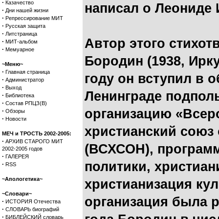
·
Казачество
написал о Леониде 
·
Дни нашей жизни
·
Репрессирование МИТ
·
Русская защита
·
Литстраница
Автор этого стихо
·
МИТ-альбом
·
Мемуарное
Бородин (1938, Ирку
~Меню~
·
Главная страница
году он вступил в 
·
Администратор
·
Выход
Ленинграде подпол
·
Библиотека
·
Состав РПЦЗ(В)
организацию «Всер
·
Обзоры
·
Новости
христианский союз
МЕЧ и ТРОСТЬ 2002-2005:
·
АРХИВ СТАРОГО МИТ
(ВСХСОН), програм
2002-2005 годов
·
ГАЛЕРЕЯ
политики, христиан
·
RSS
~Апологетика~
христианизация кул
~Словари~
организация была р
·
ИСТОРИЯ Отечества
·
СЛОВАРЬ биографий
·
БИБЛЕЙСКИЙ словарь