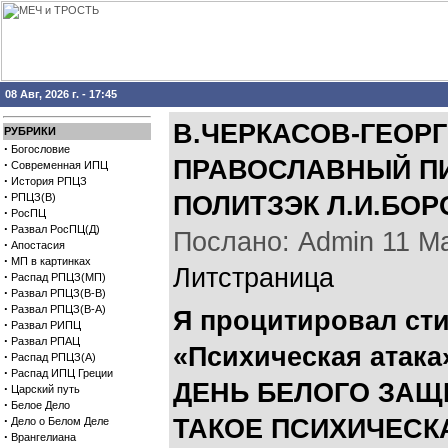
08 Авг, 2026 г. - 17:45
В.ЧЕРКАСОВ-ГЕОР
РУБРИКИ
·
Богословие
ПРАВОСЛАВНЫЙ П
·
Современная ИПЦ
·
История РПЦЗ
·
РПЦЗ(В)
ПОЛИТЗЭК Л.И.БОР
·
РосПЦ
·
Развал РосПЦ(Д)
Послано: Admin 11 Мар
·
Апостасия
·
МП в картинках
Литстраница
·
Распад РПЦЗ(МП)
·
Развал РПЦЗ(В-В)
·
Развал РПЦЗ(В-А)
Я процитировал ст
·
Развал РИПЦ
·
Развал РПАЦ
«Психическая атака
·
Распад РПЦЗ(А)
·
Распад ИПЦ Греции
ДЕНЬ БЕЛОГО ЗАЩ
·
Царский путь
·
Белое Дело
·
ТАКОЕ ПСИХИЧЕСКА
Дело о Белом Деле
·
Врангелиана