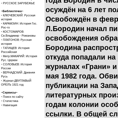
года Бородин в чис
·
РУССКОЕ ЗАРУБЕЖЬЕ
осуждён на 6 лет п
~Библиотечка~
·
КЛЮЧЕВСКИЙ: Русская
Освобождён в февра
история
·
КАРАМЗИН: История Гос.
Л.Бородин начал пи
Рос-го
·
КОСТОМАРОВ:
Св.Владимир - Романовы
освобождения обрат
·
ПЛАТОНОВ: Русская
история
Бородина распростр
·
ТАТИЩЕВ: История
Российская
откуда попадали на
·
Митр.МАКАРИЙ: История
Рус. Церкви
·
СОЛОВЬЕВ: История
журналах «Грани» и
России
·
ВЕРНАДСКИЙ: Древняя
мая 1982 года. Обви
Русь
·
Журнал ДВУГЛАВЫЙ
публикации на Запа
ОРЕЛЪ 1921 год
~Сервисы~
литературных произ
·
Поиск по сайту
·
Статистика
годам колонии особ
·
Навигация
ссылки. В общей сл