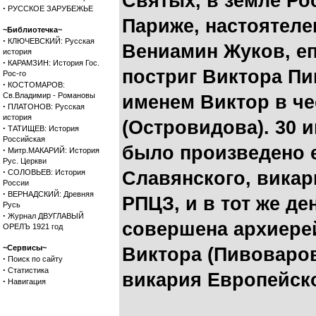
Святых, в земле Ро
·
РУССКОЕ ЗАРУБЕЖЬЕ
Париже, настоятеле
~Библиотечка~
·
КЛЮЧЕВСКИЙ: Русская
Вениамин Жуков, еп
история
·
КАРАМЗИН: История Гос.
постриг Виктора П
Рос-го
·
КОСТОМАРОВ:
Св.Владимир - Романовы
именем Виктор в че
·
ПЛАТОНОВ: Русская
история
(Островидова). 30 
·
ТАТИЩЕВ: История
Российская
было произведено е
·
Митр.МАКАРИЙ: История
Рус. Церкви
·
СОЛОВЬЕВ: История
Славянского, вика
России
·
ВЕРНАДСКИЙ: Древняя
РПЦЗ, и в тот же де
Русь
·
Журнал ДВУГЛАВЫЙ
совершена архиере
ОРЕЛЪ 1921 год
~Сервисы~
Виктора (Пивоваров
·
Поиск по сайту
·
Статистика
викария Европейск
·
Навигация