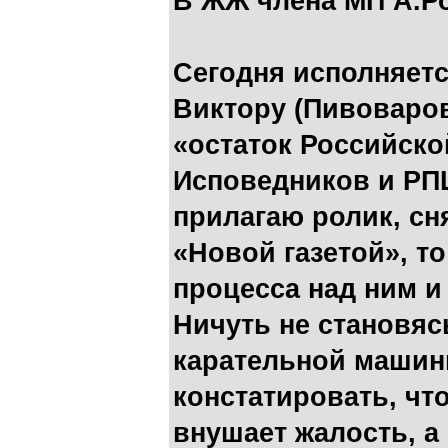
В ЖЖ члена МП А.Р
Сегодня исполняетс
Виктору (Пивоваров
«остаток Российск
Исповедников и РПЦ
прилагаю ролик, сн
«Новой газетой», то
процесса над ним и
Ничуть не становяс
карательной машин
констатировать, чт
внушает жалость, а