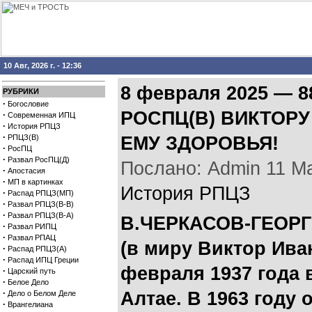
10 Авг, 2026 г. - 12:36
8 февраля 2025 — 
РУБРИКИ
·
Богословие
РОСПЦ(В) ВИКТОРУ 
·
Современная ИПЦ
·
История РПЦЗ
·
РПЦЗ(В)
ЕМУ ЗДОРОВЬЯ!
·
РосПЦ
·
Развал РосПЦ(Д)
Послано: Admin 11 Мар
·
Апостасия
·
МП в картинках
История РПЦЗ
·
Распад РПЦЗ(МП)
·
Развал РПЦЗ(В-В)
·
Развал РПЦЗ(В-А)
В.ЧЕРКАСОВ-ГЕОРГ
·
Развал РИПЦ
·
Развал РПАЦ
(в миру Виктор Ива
·
Распад РПЦЗ(А)
·
Распад ИПЦ Греции
февраля 1937 года 
·
Царский путь
·
Белое Дело
·
Алтае. В 1963 году
Дело о Белом Деле
·
Врангелиана