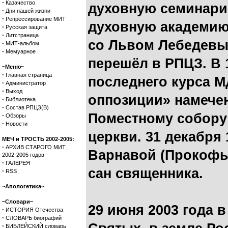
·
Казачество
духовную семинари
·
Дни нашей жизни
·
Репрессирование МИТ
духовную академию
·
Русская защита
·
Литстраница
со Львом Лебедевы
·
МИТ-альбом
·
Мемуарное
перешёл в РПЦЗ. В 
~Меню~
·
Главная страница
последнего курса М
·
Администратор
·
Выход
оппозиции» намечен
·
Библиотека
·
Состав РПЦЗ(В)
Поместному собору
·
Обзоры
·
Новости
церкви. 31 декабря
МЕЧ и ТРОСТЬ 2002-2005:
·
АРХИВ СТАРОГО МИТ
Варнавой (Прокофь
2002-2005 годов
·
ГАЛЕРЕЯ
сан священника.
·
RSS
~Апологетика~
~Словари~
29 июня 2003 года 
·
ИСТОРИЯ Отечества
·
СЛОВАРЬ биографий
·
БИБЛЕЙСКИЙ словарь