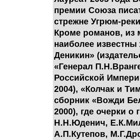
премии Союза писат
стрежне Угрюм-реки
Кроме романов, из 
наиболее известны
Деникин» (издатель
«Генерал П.Н.Вранг
Российской Импери
2004), «Колчак и Ти
сборник «Вожди Бе
2000), где очерки о
Н.Н.Юденич, Е.К.Ми
А.П.Кутепов, М.Г.Др