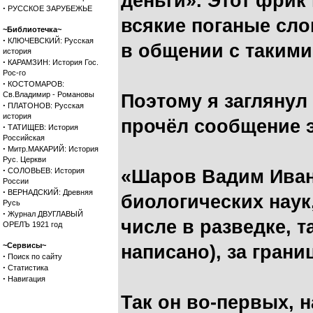
деньги». Этот фрик
·
РУССКОЕ ЗАРУБЕЖЬЕ
всякие поганые сл
~Библиотечка~
·
КЛЮЧЕВСКИЙ: Русская
в общении с такими 
история
·
КАРАМЗИН: История Гос.
Рос-го
·
КОСТОМАРОВ:
Св.Владимир - Романовы
Поэтому я заглянул
·
ПЛАТОНОВ: Русская
история
прочёл сообщение э
·
ТАТИЩЕВ: История
Российская
·
Митр.МАКАРИЙ: История
Рус. Церкви
·
СОЛОВЬЕВ: История
«Шаров Вадим Иван
России
·
ВЕРНАДСКИЙ: Древняя
биологических наук
Русь
·
Журнал ДВУГЛАВЫЙ
числе в разведке, т
ОРЕЛЪ 1921 год
~Сервисы~
написано), за грани
·
Поиск по сайту
·
Статистика
·
Навигация
Так он во-первых, 