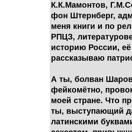
К.К.Мамонтов, Г.М.С
фон Штернберг, адм
меня книги и по ре
РПЦЗ, литературове
историю России, её
рассказываю патрио
А ты, болван Шаро
фейкомётно, провок
моей стране. Что п
ты, выступающий д
латинскими буквам