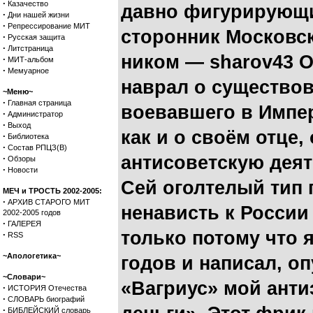
·
Казачество
давно фигурирующ
·
Дни нашей жизни
·
Репрессирование МИТ
сторонник Московск
·
Русская защита
·
Литстраница
ником — sharov43 О
·
МИТ-альбом
·
Мемуарное
наврал о существов
~Меню~
·
Главная страница
воевавшего в Импе
·
Администратор
·
Выход
как и о своём отце,
·
Библиотека
·
Состав РПЦЗ(В)
антисоветскую деят
·
Обзоры
·
Новости
Сей оголтелый тип 
МЕЧ и ТРОСТЬ 2002-2005:
·
АРХИВ СТАРОГО МИТ
ненависть к России 
2002-2005 годов
·
ГАЛЕРЕЯ
только потому что я
·
RSS
~Апологетика~
годов и написал, о
~Словари~
«Вагриус» мой ант
·
ИСТОРИЯ Отечества
·
СЛОВАРЬ биографий
·
БИБЛЕЙСКИЙ словарь