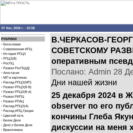
07 Авг, 2026 г. - 15:58
В.ЧЕРКАСОВ-ГЕОРГ
РУБРИКИ
·
Богословие
СОВЕТСКОМУ РАЗВ
·
Современная ИПЦ
·
История РПЦЗ
·
РПЦЗ(В)
оперативным псевд
·
РосПЦ
·
Развал РосПЦ(Д)
Послано: Admin 28 Дек
·
Апостасия
·
МП в картинках
Дни нашей жизни
·
Распад РПЦЗ(МП)
·
Развал РПЦЗ(В-В)
·
Развал РПЦЗ(В-А)
25 декабря 2024 в 
·
Развал РИПЦ
·
Развал РПАЦ
observer по его пуб
·
Распад РПЦЗ(А)
·
Распад ИПЦ Греции
кончины Глеба Якун
·
Царский путь
·
Белое Дело
·
дискуссии на меня 
Дело о Белом Деле
·
Врангелиана