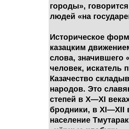
городы», говоритс
людей «на государе
Историческое форм
казацким движением
слова, значившего
человек, искатель 
Казачество склады
народов. Это славя
степей в Х—XI века
бродники, в ХI—XII
население Тмутарака