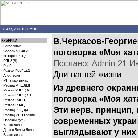
08 Авг, 2026 г. - 07:58
В.Черкасов-Георгие
РУБРИКИ
·
Богословие
поговорка «Моя хат
·
Современная ИПЦ
·
История РПЦЗ
·
РПЦЗ(В)
Послано: Admin 21 Июл
·
РосПЦ
·
Развал РосПЦ(Д)
Дни нашей жизни
·
Апостасия
·
МП в картинках
·
Из древнего окраин
Распад РПЦЗ(МП)
·
Развал РПЦЗ(В-В)
·
Развал РПЦЗ(В-А)
поговорка «Моя хата
·
Развал РИПЦ
·
Развал РПАЦ
Эти нерв, принцип,
·
Распад РПЦЗ(А)
·
Распад ИПЦ Греции
современных украи
·
Царский путь
·
Белое Дело
·
выглядывают у них 
Дело о Белом Деле
·
Врангелиана