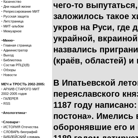
·
Казачество
чего-то выпутаться,
·
Дни нашей жизни
·
Репрессирование МИТ
заложилось такое х
·
Русская защита
·
Литстраница
укров на Руси, где 
·
МИТ-альбом
·
Мемуарное
украйной, вкраиной
~Меню~
·
Главная страница
назвались пригран
·
Администратор
·
Выход
(краёв, областей) и
·
Библиотека
·
Состав РПЦЗ(В)
·
Обзоры
·
Новости
В Ипатьевской лето
МЕЧ и ТРОСТЬ 2002-2005:
·
АРХИВ СТАРОГО МИТ
переяславского кня
2002-2005 годов
·
ГАЛЕРЕЯ
1187 году написано
·
RSS
~Апологетика~
постона». Имелись 
~Словари~
оборонявшие его и 
·
ИСТОРИЯ Отечества
·
СЛОВАРЬ биографий
·
БИБЛЕЙСКИЙ словарь