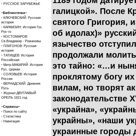
1189 годом датируе
·
РУССКОЕ ЗАРУБЕЖЬЕ
галицкой». После К
~Библиотечка~
·
КЛЮЧЕВСКИЙ: Русская
святого Григория, 
история
·
КАРАМЗИН: История Гос.
об идолах)» русски
Рос-го
·
КОСТОМАРОВ:
Св.Владимир - Романовы
язычество отступил
·
ПЛАТОНОВ: Русская
история
продолжали молить
·
ТАТИЩЕВ: История
Российская
это тайно: «…и нын
·
Митр.МАКАРИЙ: История
Рус. Церкви
·
СОЛОВЬЕВ: История
проклятому богу их
России
·
ВЕРНАДСКИЙ: Древняя
вилам, но творят а
Русь
·
Журнал ДВУГЛАВЫЙ
законодательстве X
ОРЕЛЪ 1921 год
~Сервисы~
«украйна», «украйн
·
Поиск по сайту
·
Статистика
украйны», «наши ук
·
Навигация
украинные городы д