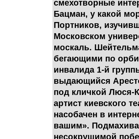
смехотворные инте
Бацман, у какой мо
Портников, изучив
Московском универе
москаль. Шейтельма
бегающими по орбит
инвалида 1-й групп
выдающийся Аресто
под кличкой Люся-
артист киевского т
насобачен в интерн
вашим». Подмахива
несокрушимой побед