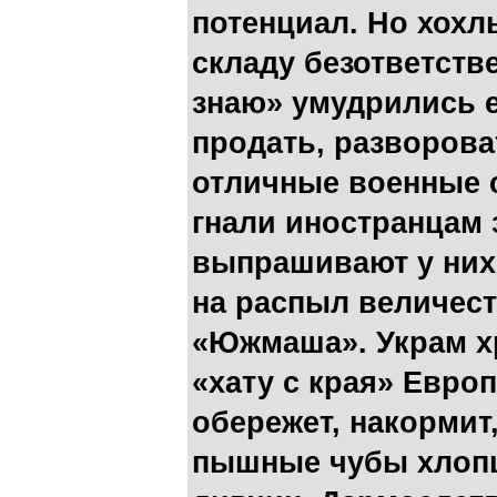
потенциал. Но хохл
складу безответств
знаю» умудрились е
продать, разворова
отличные военные 
гнали иностранцам 
выпрашивают у них
на распыл величес
«Южмаша». Украм хр
«хату с края» Евро
обережет, накормит
пышные чубы хлопц