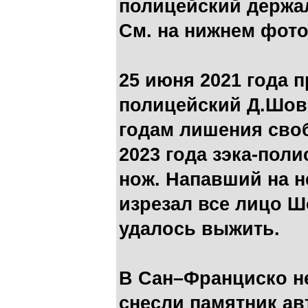
полицейский держал
См. на нижнем фото
25 июня 2021 года
полицейский Д.Шови
годам лишения своб
2023 года зэка-пол
нож. Напавший на н
изрезал все лицо Ш
удалось выжить.
В Сан–Франциско н
снесли памятник ав