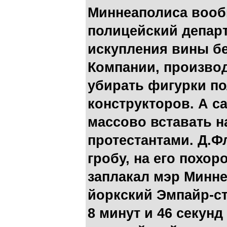
Миннеаполиса вооб
полицейский департ
искупления вины б
Компании, произво
убирать фигурки по
конструкторов. А с
массово вставать н
протестантами. Д.Ф
гробу, на его похор
заплакал мэр Минне
йоркский Эмпайр-ст
8 минут и 46 секунд