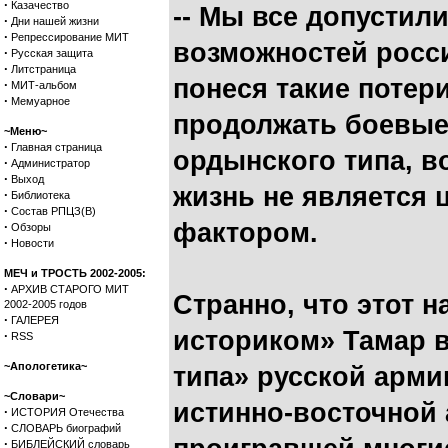
·
Казачество
-- Мы все допустил
·
Дни нашей жизни
·
Репрессирование МИТ
возможностей росси
·
Русская защита
·
Литстраница
понеся такие потери
·
МИТ-альбом
·
Мемуарное
продолжать боевые 
~Меню~
·
Главная страница
ордынского типа, в
·
Администратор
·
Выход
жизнь не является 
·
Библиотека
·
Состав РПЦЗ(В)
фактором.
·
Обзоры
·
Новости
МЕЧ и ТРОСТЬ 2002-2005:
·
АРХИВ СТАРОГО МИТ
Странно, что этот
2002-2005 годов
·
ГАЛЕРЕЯ
историком» Тамар 
·
RSS
~Апологетика~
типа» русской армии
~Словари~
истинно-восточной 
·
ИСТОРИЯ Отечества
·
СЛОВАРЬ биографий
·
БИБЛЕЙСКИЙ словарь