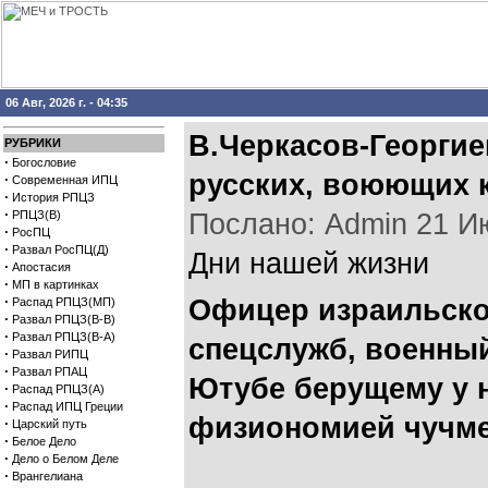
06 Авг, 2026 г. - 04:35
В.Черкасов-Георги
РУБРИКИ
·
Богословие
русских, воюющих 
·
Современная ИПЦ
·
История РПЦЗ
·
РПЦЗ(В)
Послано: Admin 21 Июл
·
РосПЦ
·
Развал РосПЦ(Д)
Дни нашей жизни
·
Апостасия
·
МП в картинках
·
Офицер израильско
Распад РПЦЗ(МП)
·
Развал РПЦЗ(В-В)
·
Развал РПЦЗ(В-А)
спецслужб, военный
·
Развал РИПЦ
·
Развал РПАЦ
Ютубе берущему у н
·
Распад РПЦЗ(А)
·
Распад ИПЦ Греции
физиономией чучме
·
Царский путь
·
Белое Дело
·
Дело о Белом Деле
·
Врангелиана