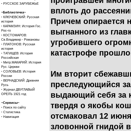
проигравшей многи
·
РУССКОЕ ЗАРУБЕЖЬЕ
вплоть до рассеяни
~Библиотечка~
·
КЛЮЧЕВСКИЙ: Русская
Причем опирается н
история
·
КАРАМЗИН: История Гос.
выгнанного из глав
Рос-го
·
КОСТОМАРОВ:
Св.Владимир - Романовы
угробившего огром
·
ПЛАТОНОВ: Русская
история
катастрофе прошлог
·
ТАТИЩЕВ: История
Российская
·
Митр.МАКАРИЙ: История
Рус. Церкви
·
СОЛОВЬЕВ: История
Им вторит сбежавши
России
·
ВЕРНАДСКИЙ: Древняя
преследующийся за 
Русь
·
Журнал ДВУГЛАВЫЙ
выдающий себя за к
ОРЕЛЪ 1921 год
~Сервисы~
твердя о якобы ко
·
Поиск по сайту
·
Статистика
отсмаковал 12 июня
·
Навигация
зловонной гнидой 