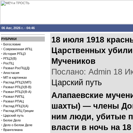
06 Авг, 2026 г. - 04:46
18 июля 1918 красн
РУБРИКИ
·
Богословие
Царственных убили
·
Современная ИПЦ
·
История РПЦЗ
·
РПЦЗ(В)
Мучеников
·
РосПЦ
·
Развал РосПЦ(Д)
Послано: Admin 18 Июл
·
Апостасия
·
МП в картинках
Царский путь
·
Распад РПЦЗ(МП)
·
Развал РПЦЗ(В-В)
·
Развал РПЦЗ(В-А)
Алапаевские мучен
·
Развал РИПЦ
·
Развал РПАЦ
шахты) — члены До
·
Распад РПЦЗ(А)
·
Распад ИПЦ Греции
ним люди, убитые 
·
Царский путь
·
Белое Дело
·
власти в ночь на 18
Дело о Белом Деле
·
Врангелиана