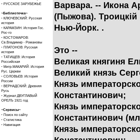
Варвара. -- Икона 
·
РУССКОЕ ЗАРУБЕЖЬЕ
~Библиотечка~
(Пыжова). Троицкiй
·
КЛЮЧЕВСКИЙ: Русская
история
Нью-Йорк. .
·
КАРАМЗИН: История Гос.
Рос-го
·
КОСТОМАРОВ:
Св.Владимир - Романовы
·
ПЛАТОНОВ: Русская
Это --
история
·
ТАТИЩЕВ: История
Великая княгиня Ел
Российская
·
Митр.МАКАРИЙ: История
Великий князь Сер
Рус. Церкви
·
СОЛОВЬЕВ: История
России
Князь императорск
·
ВЕРНАДСКИЙ: Древняя
Русь
Константинович;
·
Журнал ДВУГЛАВЫЙ
ОРЕЛЪ 1921 год
Князь императорско
~Сервисы~
·
Поиск по сайту
Константинович (м
·
Статистика
·
Навигация
Князь императорск