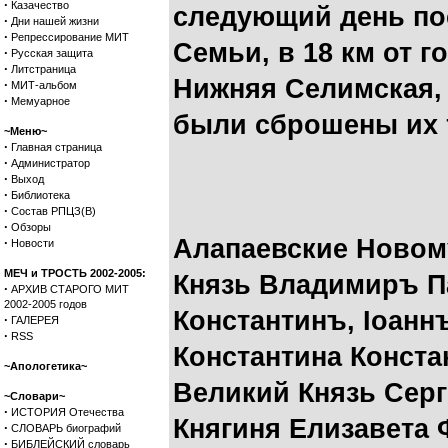
·
Казачество
следующий день по
·
Дни нашей жизни
·
Репрессирование МИТ
Семьи, в 18 км от г
·
Русская защита
·
Литстраница
Нижняя Селимская, 
·
МИТ-альбом
·
Мемуарное
были сброшены их 
~Меню~
·
Главная страница
·
Администратор
·
Выход
·
Библиотека
·
Состав РПЦЗ(В)
·
Обзоры
Алапаевские Новом
·
Новости
МЕЧ и ТРОСТЬ 2002-2005:
Князь Владимиръ Па
·
АРХИВ СТАРОГО МИТ
2002-2005 годов
Константинъ, Ioaнн
·
ГАЛЕРЕЯ
·
RSS
Константина Констан
~Апологетика~
Великий Князь Сер
~Словари~
·
ИСТОРИЯ Отечества
Княгиня Елизавета
·
СЛОВАРЬ биографий
·
БИБЛЕЙСКИЙ словарь