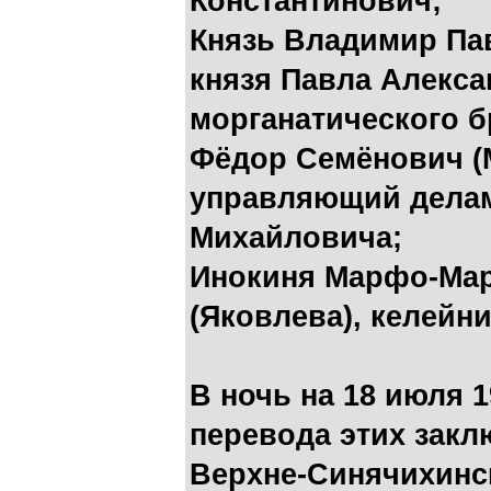
Константинович;
Князь Владимир Па
князя Павла Алекса
морганатического б
Фёдор Семёнович (
управляющий делам
Михайловича;
Инокиня Марфо-Мар
(Яковлева), келей
В ночь на 18 июля 
перевода этих закл
Верхне-Синячихинс