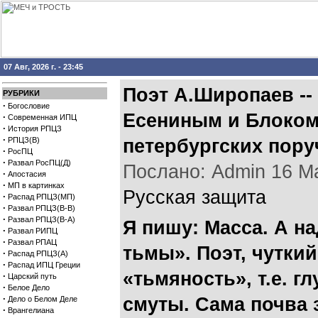
07 Авг, 2026 г. - 23:45
Поэт А.Широпаев --
РУБРИКИ
·
Богословие
Есениным и Блоком
·
Современная ИПЦ
·
История РПЦЗ
·
РПЦЗ(В)
петербургских пору
·
РосПЦ
·
Развал РосПЦ(Д)
Послано: Admin 16 Мар
·
Апостасия
·
МП в картинках
Русская защита
·
Распад РПЦЗ(МП)
·
Развал РПЦЗ(В-В)
·
Развал РПЦЗ(В-А)
Я пишу: Масса. А н
·
Развал РИПЦ
·
Развал РПАЦ
тьмы». Поэт, чуткий
·
Распад РПЦЗ(А)
·
Распад ИПЦ Греции
«тьмяность», т.е. г
·
Царский путь
·
Белое Дело
·
смуты. Сама почва 
Дело о Белом Деле
·
Врангелиана