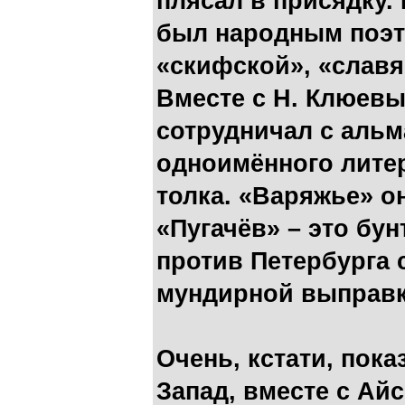
плясал в присядку.
был народным поэт
«скифской», «славя
Вместе с Н. Клюевы
сотрудничал с аль
одноимённого литер
толка. «Варяжье» о
«Пугачёв» – это бу
против Петербурга 
мундирной выправк
Очень, кстати, пока
Запад, вместе с Айс