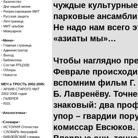
·
Казачество
чуждые культурные
·
Дни нашей жизни
·
Репрессирование МИТ
парковые ансамбли 
·
Русская защита
·
Литстраница
Не надо нам всего э
·
МИТ-альбом
·
Мемуарное
«азиаты мы»…
~Меню~
·
Главная страница
·
Администратор
·
Выход
Чтобы наглядно пре
·
Библиотека
·
Состав РПЦЗ(В)
Феврале происходил
·
Обзоры
·
Новости
вспомним фильм Г.
МЕЧ и ТРОСТЬ 2002-2005:
·
АРХИВ СТАРОГО МИТ
Б. Лавренёву. Точне
2002-2005 годов
·
ГАЛЕРЕЯ
знаковый: два проф
·
RSS
~Апологетика~
упор – гвардии пор
~Словари~
комиссар Евсюков. 
·
ИСТОРИЯ Отечества
·
СЛОВАРЬ биографий
·
БИБЛЕЙСКИЙ словарь