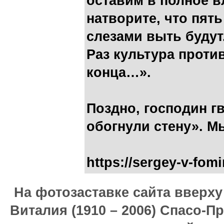
оставим в полное в
натворите, что пят
слезами выть будут.
Раз культура против
конца…».
Поздно, господин г
обогнули стену». М
https://sergey-v-fom
На фотозаставке сайта вверх
Виталия (1910 – 2006) Спасо-П