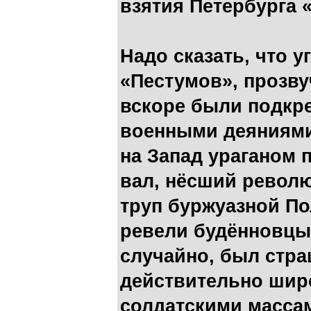
взятия Петербурга 
Надо сказать, что у
«Пестумов», прозву
вскоре были подкр
военными деяниями
на Запад ураганом 
вал, нёсший револ
труп буржуазной По
ревели будённовцы
случайно, был стра
действительно шир
солдатскими массам