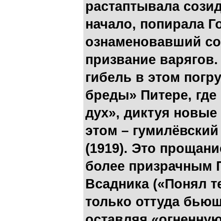
растаптывала созид
начало, попирала Го
ознаменовавший со
призвание варягов. 
гибель в этом погр
бреды» Питере, где
дух», диктуя новые
этом – гумилёвски
(1919). Это прощани
более призрачным 
Всадника («Понял т
только оттуда бьющ
оставляя «огненную