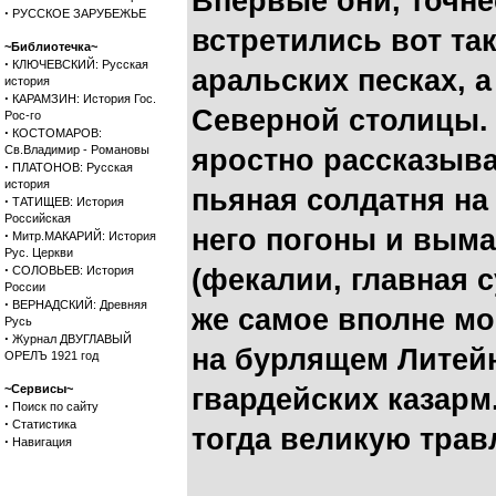
Впервые они, точнее
·
РУССКОЕ ЗАРУБЕЖЬЕ
встретились вот так
~Библиотечка~
·
КЛЮЧЕВСКИЙ: Русская
аральских песках, 
история
·
КАРАМЗИН: История Гос.
Северной столицы. 
Рос-го
·
КОСТОМАРОВ:
Св.Владимир - Романовы
яростно рассказыва
·
ПЛАТОНОВ: Русская
история
пьяная солдатня на
·
ТАТИЩЕВ: История
Российская
него погоны и вым
·
Митр.МАКАРИЙ: История
Рус. Церкви
·
СОЛОВЬЕВ: История
(фекалии, главная с
России
·
ВЕРНАДСКИЙ: Древняя
же самое вполне мо
Русь
·
Журнал ДВУГЛАВЫЙ
на бурлящем Литей
ОРЕЛЪ 1921 год
~Сервисы~
гвардейских казарм
·
Поиск по сайту
·
Статистика
тогда великую трав
·
Навигация