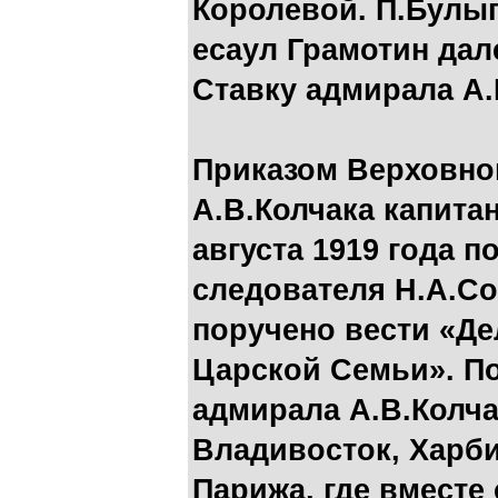
Королевой. П.Булы
есаул Грамотин дал
Ставку адмирала А.
Приказом Верховно
А.В.Колчака капита
августа 1919 года 
следователя Н.А.С
поручено вести «Де
Царской Семьи». П
адмирала А.В.Колча
Владивосток, Харби
Парижа, где вместе