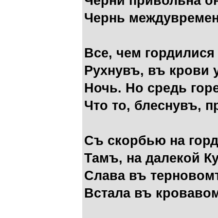
Черни привольна о
Чернь междувремен
Все, чем гордилися
Рухнувъ, въ крови 
Ночь. Но средь гор
Что то, блеснувъ, 
Съ скорбью на гор
Тамъ, на далекой К
Слава въ терновом
Встала въ кровавом