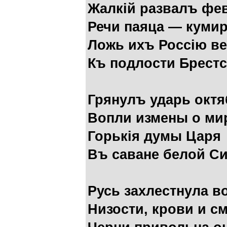
Жалкiй развалъ фе
Речи паяца — кумир
Ложь ихъ Россiю в
Къ подлости Брестс
Грянулъ ударь октяб
Вопли измены о ми
Горькiя думы Царя
Въ саване белой Си
Русь захлестнула в
Низости, крови и с