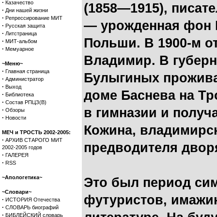
·
Казачество
(1858—1915), писате
·
Дни нашей жизни
·
Репрессирование МИТ
— урожденная фон 
·
Русская защита
·
Литстраница
Польши. В 1900-м о
·
МИТ-альбом
·
Мемуарное
Владимир. В губерн
~Меню~
·
Главная страница
Булыгиных прожива
·
Администратор
·
Выход
доме Баснева на Тр
·
Библиотека
·
Состав РПЦЗ(В)
в гимназии и получ
·
Обзоры
·
Новости
Кожина, владимирск
МЕЧ и ТРОСТЬ 2002-2005:
·
АРХИВ СТАРОГО МИТ
предводителя двор
2002-2005 годов
·
ГАЛЕРЕЯ
·
RSS
~Апологетика~
Это был период сим
~Словари~
футуристов, имажи
·
ИСТОРИЯ Отечества
·
СЛОВАРЬ биографий
·
БИБЛЕЙСКИЙ словарь