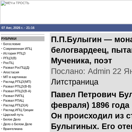
07 Авг, 2026 г. - 21:16
П.П.Булыгин — мона
РУБРИКИ
·
Богословие
белогвардеец, пыт
·
Современная ИПЦ
·
История РПЦЗ
·
РПЦЗ(В)
Мученика, поэт
·
РосПЦ
·
Развал РосПЦ(Д)
Послано: Admin 22 Янв
·
Апостасия
·
МП в картинках
Литстраница
·
Распад РПЦЗ(МП)
·
Развал РПЦЗ(В-В)
·
Развал РПЦЗ(В-А)
Павел Петрович Бул
·
Развал РИПЦ
·
Развал РПАЦ
февраля) 1896 года
·
Распад РПЦЗ(А)
·
Распад ИПЦ Греции
Он происходил из с
·
Царский путь
·
Белое Дело
·
Булыгиных. Его от
Дело о Белом Деле
·
Врангелиана