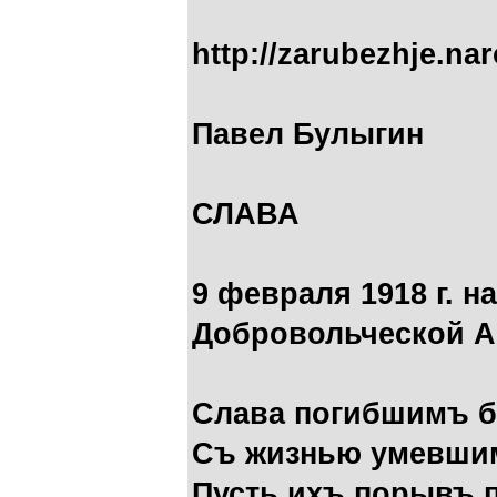
http://zarubezhje.na
Павел Булыгин
СЛАВА
9 февраля 1918 г. н
Добровольческой А
Слава погибшимъ 
Съ жизнью умевшим
Пусть ихъ порывъ 