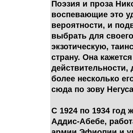
Поэзия и проза Ник
воспевающие это уд
вероятности, и под
выбрать для своег
экзотическую, таин
страну. Она кажетс
действительности, 
более несколько ег
сюда по зову Негуса
С 1924 по 1934 год 
Аддис-Абебе, рабо
армии Эфиопии и 