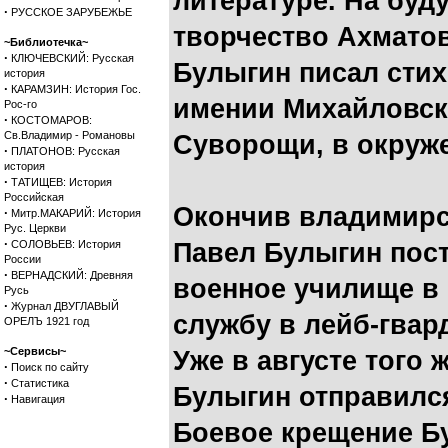
литературе. На буд
·
РУССКОЕ ЗАРУБЕЖЬЕ
творчество Ахматов
~Библиотечка~
·
КЛЮЧЕВСКИЙ: Русская
Булыгин писал стих
история
·
КАРАМЗИН: История Гос.
имении Михайловско
Рос-го
·
КОСТОМАРОВ:
Св.Владимир - Романовы
Суворощи, в окруж
·
ПЛАТОНОВ: Русская
история
·
ТАТИЩЕВ: История
Российская
Окончив владимирск
·
Митр.МАКАРИЙ: История
Рус. Церкви
·
СОЛОВЬЕВ: История
Павел Булыгин пос
России
·
ВЕРНАДСКИЙ: Древняя
военное училище в 
Русь
·
Журнал ДВУГЛАВЫЙ
службу в лейб-гвар
ОРЕЛЪ 1921 год
~Сервисы~
Уже в августе того 
·
Поиск по сайту
·
Статистика
Булыгин отправилс
·
Навигация
Боевое крещение Б