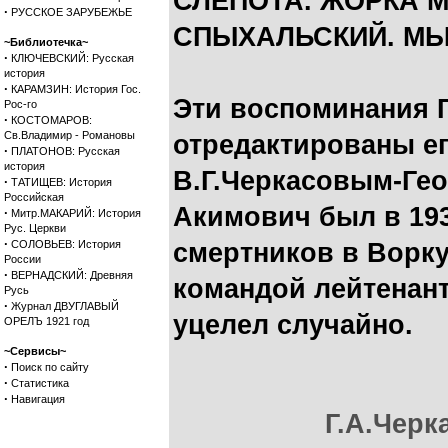
СЛЕПОТА. ЖОРКА 
·
РУССКОЕ ЗАРУБЕЖЬЕ
СПЫХАЛЬСКИЙ. М
~Библиотечка~
·
КЛЮЧЕВСКИЙ: Русская
история
·
КАРАМЗИН: История Гос.
Эти воспоминания Г
Рос-го
·
КОСТОМАРОВ:
Св.Владимир - Романовы
отредактированы е
·
ПЛАТОНОВ: Русская
история
В.Г.Черкасовым-Гео
·
ТАТИЩЕВ: История
Российская
Акимович был в 193
·
Митр.МАКАРИЙ: История
Рус. Церкви
·
СОЛОВЬЕВ: История
смертников в Ворку
России
·
ВЕРНАДСКИЙ: Древняя
командой лейтенант
Русь
·
Журнал ДВУГЛАВЫЙ
уцелел случайно.
ОРЕЛЪ 1921 год
~Сервисы~
·
Поиск по сайту
·
Статистика
·
Навигация
Г.А.Черк