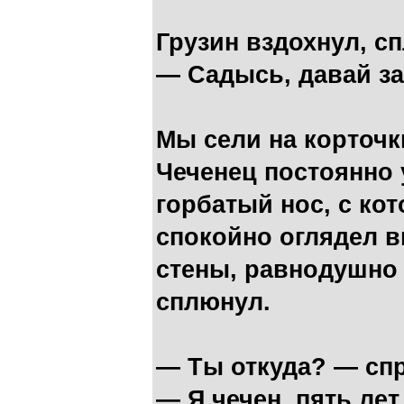
Грузин вздохнул, с
— Садысь, давай за
Мы сели на корточк
Чеченец постоянно
горбатый нос, с кот
спокойно оглядел 
стены, равнодушно 
сплюнул.
— Ты откуда? — спр
— Я чечен, пять лет