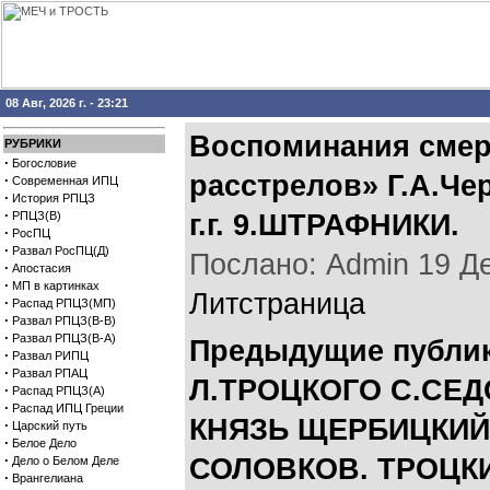
08 Авг, 2026 г. - 23:21
Воспоминания смер
РУБРИКИ
·
Богословие
расстрелов» Г.А.Че
·
Современная ИПЦ
·
История РПЦЗ
·
РПЦЗ(В)
г.г. 9.ШТРАФНИКИ.
·
РосПЦ
·
Развал РосПЦ(Д)
Послано: Admin 19 Дек
·
Апостасия
·
МП в картинках
Литстраница
·
Распад РПЦЗ(МП)
·
Развал РПЦЗ(В-В)
·
Развал РПЦЗ(В-А)
Предыдущие публик
·
Развал РИПЦ
·
Развал РПАЦ
Л.ТРОЦКОГО С.СЕД
·
Распад РПЦЗ(А)
·
Распад ИПЦ Греции
КНЯЗЬ ЩЕРБИЦКИЙ
·
Царский путь
·
Белое Дело
·
СОЛОВКОВ. ТРОЦК
Дело о Белом Деле
·
Врангелиана