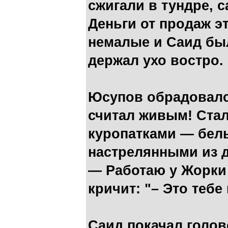
сжигали в тундре, 
Деньги от продаж э
немалые и Саид был
держал ухо востро.
Юсупов обрадовался
считал живым! Ста
куропатками — бел
настрелянными из 
— Работаю у Жорки 
кричит: "– Это тебе
Саид покачал голов