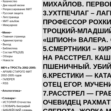
·
Казачество
МИХАЙЛОВ. ПЕРВО
·
Дни нашей жизни
·
Репрессирование МИТ
3.УХТПЕЧЛАГ – ЛА
·
Русская защита
·
Литстраница
ПРОФЕССОР РОХКИ
·
МИТ-альбом
·
Мемуарное
ТРОЦКИЙ-МЛАДШИЙ.
~Меню~
·
Главная страница
«ШПИОН» ВАЛЕРА. 
·
Администратор
·
Выход
5.СМЕРТНИКИ – КИ
·
Библиотека
·
Состав РПЦЗ(В)
НА РАССТРЕЛ. КА
·
Обзоры
·
Новости
ПШЕНИЧНЫЙ. УБИЙ
МЕЧ и ТРОСТЬ 2002-2005:
·
АРХИВ СТАРОГО МИТ
6.КРЕСТИКИ — КА
2002-2005 годов
·
ГАЛЕРЕЯ
ОТЕЦ ЕГОР. МУЧЕН
·
RSS
~Апологетика~
7.РАССТРЕЛ — ГРА
~Словари~
ОЧЕВИДЕЦ РАХМАТ
·
ИСТОРИЯ Отечества
·
СЛОВАРЬ биографий
·
БИБЛЕЙСКИЙ словарь