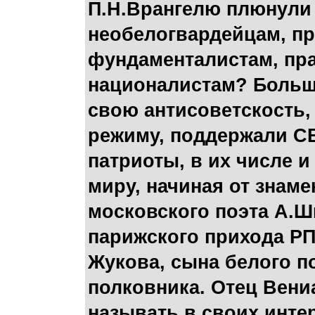
П.Н.Врангелю плюнули 
необелогвардейцам, п
фундаменталистам, пр
националистам? Больши
свою антисоветскость
режиму, поддержали СВ
патриоты, в их числе и
миру, начиная от знаме
московского поэта А.Ш
парижского прихода Р
Жукова, сына белого п
полковника. Отец Вениа
называть в своих инте