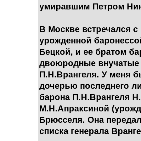
умиравшим Петром Ни
В Москве встречался с
урожденной баронессой
Бецкой, и ее братом б
двоюродные внучатые 
П.Н.Врангеля. У меня 
дочерью последнего ли
барона П.Н.Врангеля Н
М.Н.Апраксиной (урожд
Брюсселя. Она переда
списка генерала Вранг