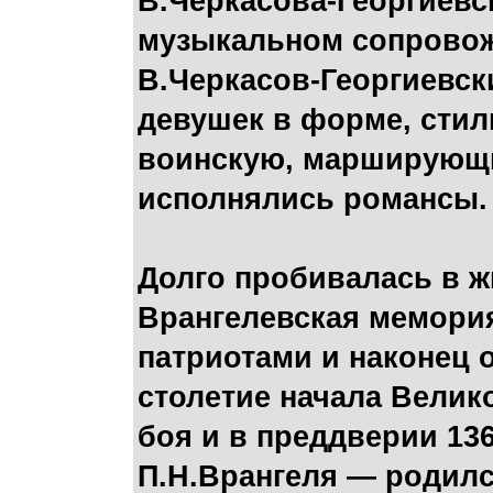
В.Черкасова-Георгиевск
музыкальном сопровож
В.Черкасов-Георгиевск
девушек в форме, стил
воинскую, марширующи
исполнялись романсы.
Долго пробивалась в ж
Врангелевская мемори
патриотами и наконец 
столетие начала Велик
боя и в преддверии 13
П.Н.Врангеля — родился