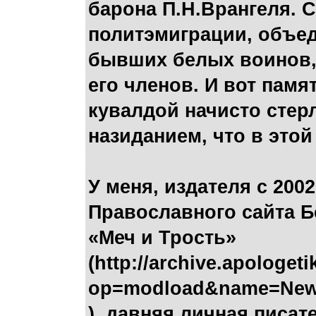
барона П.Н.Врангеля. 
политэмиграции, объе
бывших белых воинов,
его членов. И вот памя
кувалдой начисто стер
назиданием, что в это
У меня, издателя с 200
Православного сайта Б
«Меч и Трость»
(http://archive.apologe
op=modload&name=News&
), давняя личная писат