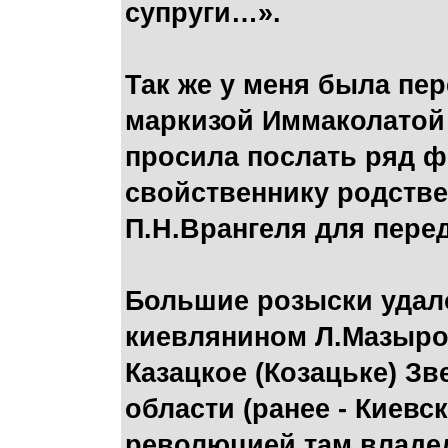
супруги…».
Так же у меня была пе
маркизой Иммаколатой 
просила послать ряд ф
свойственнику родстве
П.Н.Врангеля для пере
Большие розыски удало
киевлянином Л.Мазыро
Казацкое (Козацьке) Зв
области (ранее - Киевс
революцией там владел