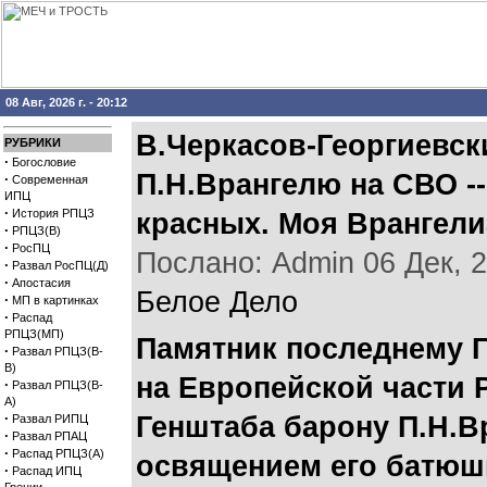
08 Авг, 2026 г. - 20:12
В.Черкасов-Георгиевск
РУБРИКИ
·
Богословие
П.Н.Врангелю на СВО -
·
Современная
ИПЦ
·
История РПЦЗ
красных. Моя Врангели
·
РПЦЗ(В)
·
РосПЦ
Послано: Admin 06 Дек, 20
·
Развал РосПЦ(Д)
·
Апостасия
Белое Дело
·
МП в картинках
·
Распад
РПЦЗ(МП)
Памятник последнему 
·
Развал РПЦЗ(В-
В)
на Европейской части 
·
Развал РПЦЗ(В-
А)
·
Генштаба барону П.Н.В
Развал РИПЦ
·
Развал РПАЦ
·
Распад РПЦЗ(А)
освящением его батюшк
·
Распад ИПЦ