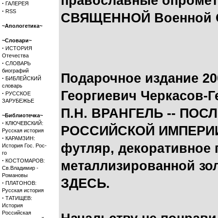
православные опроме
·
ГАЛЕРЕЯ
·
RSS
СВЯЩЕННОЙ Военной О
~Апологетика~
~Словари~
·
ИСТОРИЯ
Отечества
·
СЛОВАРЬ
биографий
Подарочное издание 20
·
БИБЛЕЙСКИЙ
словарь
Георгиевич Черкасов-Г
·
РУССКОЕ
ЗАРУБЕЖЬЕ
П.Н. ВРАНГЕЛЬ -- ПО
~Библиотечка~
·
КЛЮЧЕВСКИЙ:
РОССИЙСКОЙ ИМПЕРИИ"
Русская история
·
КАРАМЗИН:
футляр, декоративное 
История Гос. Рос-
го
·
КОСТОМАРОВ:
металлизированной зол
Св.Владимир -
Романовы
ЗДЕСЬ
.
·
ПЛАТОНОВ:
Русская история
·
ТАТИЩЕВ:
История
Российская