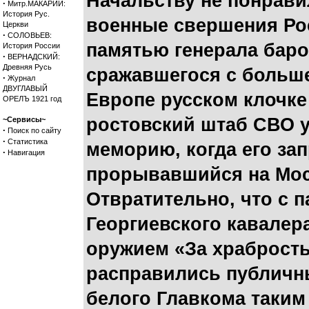
Начальству не понрав
·
Митр.МАКАРИЙ:
История Рус.
военные свершения Ро
Церкви
·
СОЛОВЬЕВ:
памятью генерала баро
История России
·
ВЕРНАДСКИЙ:
Древняя Русь
сражавшегося с больш
·
Журнал
ДВУГЛАВЫЙ
Европе русском клочке
ОРЕЛЪ 1921 год
ростовский штаб СВО 
~Сервисы~
·
Поиск по сайту
·
Статистика
меморию, когда его за
·
Навигация
прорывавшийся на Моск
Отвратительно, что с 
Георгиевского кавалера
оружием «За храбрость
расправились публичн
белого Главкома таким