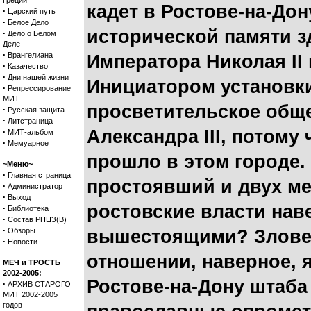
Греции
кадет в Ростове-на-До
·
Царский путь
·
Белое Дело
исторической памяти з
·
Дело о Белом
Деле
·
Врангелиана
Императора Николая II 
·
Казачество
·
Дни нашей жизни
Инициатором установки
·
Репрессирование
МИТ
просветительское общ
·
Русская защита
·
Литстраница
·
Александра III, потому
МИТ-альбом
·
Мемуарное
прошло в этом городе.
~Меню~
·
Главная страница
простоявший и двух ме
·
Администратор
·
Выход
ростовские власти нав
·
Библиотека
·
Состав РПЦЗ(В)
·
Обзоры
вышестоящими? Злове
·
Новости
отношении, наверное, 
МЕЧ и ТРОСТЬ
2002-2005:
Ростове-на-Дону штаба
·
АРХИВ СТАРОГО
МИТ 2002-2005
годов