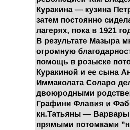
Куракина — кузина Пет
затем постоянно сидел
лагерях, пока в 1921 го
В результате Мазыра м
огромную благодарнос
помощь в розыске пот
Куракиной и ее сына А
Иммаколата Соларо дел
двоюродными родствен
Графини Флавия и Фаби
кн.Татьяны — Варвары 
прямыми потомками "на