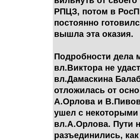
вильнуть от своего
РПЦЗ, потом в РосП
постоянно готовилс
вышла эта оказия.
Подробности дела м
вл.Виктора не удаст
вл.Дамаскина Балаб
отложилась от осно
А.Орлова и В.Пивов
ушел с некоторыми
вл.А.Орлова. Пути 
разъединились, как