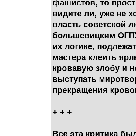
фашистов, то просто
видите ли, уже не х
власть советской л
большевицким ОГПУ-
их логике, подлеж
мастера клеить ярл
кровавую злобу и н
выступать миротвор
прекращения кров
+ + +
Все эта критика бы