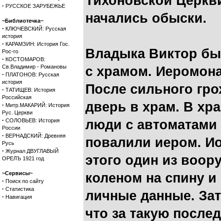
Тихоновской Церкви
·
РУССКОЕ ЗАРУБЕЖЬЕ
начались обыски.
~Библиотечка~
·
КЛЮЧЕВСКИЙ: Русская
история
·
КАРАМЗИН: История Гос.
Владыка Виктор бы
Рос-го
·
КОСТОМАРОВ:
Св.Владимир - Романовы
с храмом. Иеромона
·
ПЛАТОНОВ: Русская
история
После сильного гро
·
ТАТИЩЕВ: История
Российская
дверь в храм. В хр
·
Митр.МАКАРИЙ: История
Рус. Церкви
·
СОЛОВЬЕВ: История
люди с автоматами
России
·
ВЕРНАДСКИЙ: Древняя
повалили иером. Ио
Русь
·
Журнал ДВУГЛАВЫЙ
этого один из воор
ОРЕЛЪ 1921 год
~Сервисы~
коленом на спину и
·
Поиск по сайту
·
Статистика
личные данные. Зат
·
Навигация
что за такую после