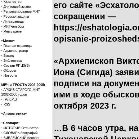
·
Казачество
его сайте «Эсхатол
·
Дни нашей жизни
·
Репрессирование МИТ
сокращении —
·
Русская защита
·
Литстраница
https://eshatologia.o
·
МИТ-альбом
·
Мемуарное
opisanie-proizoshed
~Меню~
·
Главная страница
·
Администратор
·
Выход
«Архиепископ Викт
·
Библиотека
·
Состав РПЦЗ(В)
Иона (Сигида) заяв
·
Обзоры
·
Новости
подписи на докумен
МЕЧ и ТРОСТЬ 2002-2005:
·
АРХИВ СТАРОГО МИТ
ими в ходе обысков
2002-2005 годов
·
ГАЛЕРЕЯ
октября 2023 г.
·
RSS
~Апологетика~
~Словари~
…В 6 часов утра, н
·
ИСТОРИЯ Отечества
·
СЛОВАРЬ биографий
·
БИБЛЕЙСКИЙ словарь