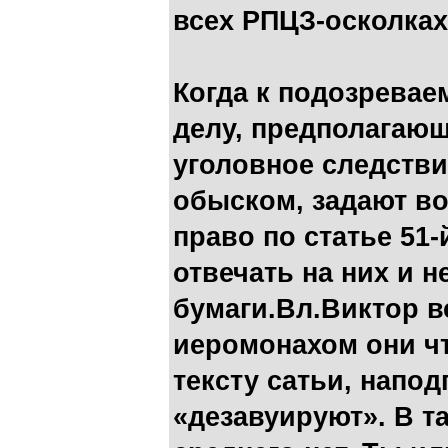
всех РПЦЗ-осколках
Когда к подозревае
делу, предполагаю
уголовное следстви
обыском, задают во
право по статье 51
отвечать на них и н
бумаги.Вл.Виктор вс
иеромонахом они чт
тексту сатьи, напо
«дезавуируют». В та