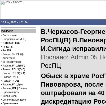
10 Авг, 2026 г. - 11:34
В.Черкасов-Георгие
РУБРИКИ
·
Богословие
РосПЦ(В) В.Пивовар
·
Современная ИПЦ
·
История РПЦЗ
·
РПЦЗ(В)
И.Сигида исправил
·
РосПЦ
·
Развал РосПЦ(Д)
Послано: Admin 05 Ноя
·
Апостасия
·
МП в картинках
РосПЦ
·
Распад РПЦЗ(МП)
·
Развал РПЦЗ(В-В)
·
Развал РПЦЗ(В-А)
Обыск в храме Рос
·
Развал РИПЦ
·
Развал РПАЦ
Пивоварова, после
·
Распад РПЦЗ(А)
·
Распад ИПЦ Греции
оштрафовали на 40 
·
Царский путь
·
Белое Дело
·
дискредитацию Рос
Дело о Белом Деле
·
Врангелиана