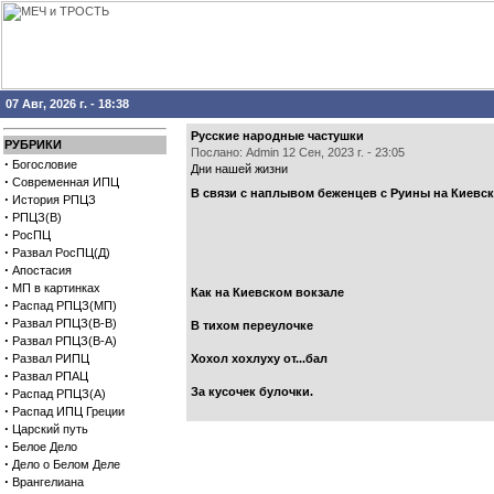
07 Авг, 2026 г. - 18:38
Русские народные частушки
РУБРИКИ
Послано: Admin 12 Сен, 2023 г. - 23:05
·
Богословие
Дни нашей жизни
·
Современная ИПЦ
В связи с наплывом беженцев с Руины на Киевск
·
История РПЦЗ
·
РПЦЗ(В)
·
РосПЦ
·
Развал РосПЦ(Д)
·
Апостасия
·
МП в картинках
Как на Киевском вокзале
·
Распад РПЦЗ(МП)
·
Развал РПЦЗ(В-В)
В тихом переулочке
·
Развал РПЦЗ(В-А)
·
Развал РИПЦ
Хохол хохлуху от...бал
·
Развал РПАЦ
·
За кусочек булочки.
Распад РПЦЗ(А)
·
Распад ИПЦ Греции
·
Царский путь
·
Белое Дело
·
Дело о Белом Деле
·
Врангелиана