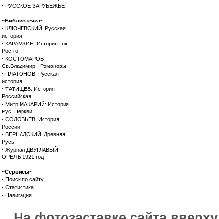
·
РУССКОЕ ЗАРУБЕЖЬЕ
~Библиотечка~
·
КЛЮЧЕВСКИЙ: Русская
история
·
КАРАМЗИН: История Гос.
Рос-го
·
КОСТОМАРОВ:
Св.Владимир - Романовы
·
ПЛАТОНОВ: Русская
история
·
ТАТИЩЕВ: История
Российская
·
Митр.МАКАРИЙ: История
Рус. Церкви
·
СОЛОВЬЕВ: История
России
·
ВЕРНАДСКИЙ: Древняя
Русь
·
Журнал ДВУГЛАВЫЙ
ОРЕЛЪ 1921 год
~Сервисы~
·
Поиск по сайту
·
Статистика
·
Навигация
На фотозаставке сайта вверх