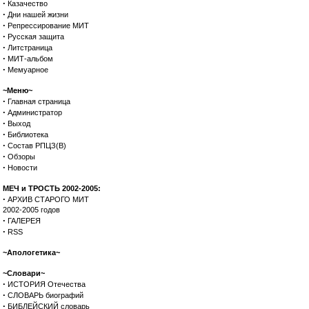
·
Казачество
·
Дни нашей жизни
·
Репрессирование МИТ
·
Русская защита
·
Литстраница
·
МИТ-альбом
·
Мемуарное
~Меню~
·
Главная страница
·
Администратор
·
Выход
·
Библиотека
·
Состав РПЦЗ(В)
·
Обзоры
·
Новости
МЕЧ и ТРОСТЬ 2002-2005:
·
АРХИВ СТАРОГО МИТ
2002-2005 годов
·
ГАЛЕРЕЯ
·
RSS
~Апологетика~
~Словари~
·
ИСТОРИЯ Отечества
·
СЛОВАРЬ биографий
·
БИБЛЕЙСКИЙ словарь