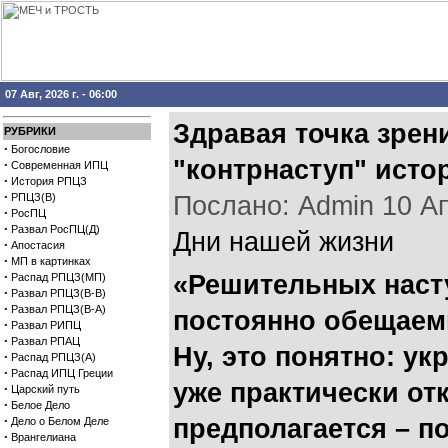
07 Авг, 2026 г. - 06:00
Здравая точка зрен
РУБРИКИ
·
Богословие
"контрнаступ" исто
·
Современная ИПЦ
·
История РПЦЗ
·
РПЦЗ(В)
Послано: Admin 10 Апр
·
РосПЦ
·
Развал РосПЦ(Д)
Дни нашей жизни
·
Апостасия
·
МП в картинках
·
«Решительных насту
Распад РПЦЗ(МП)
·
Развал РПЦЗ(В-В)
·
Развал РПЦЗ(В-А)
постоянно обещаемы
·
Развал РИПЦ
·
Развал РПАЦ
Ну, это понятно: ук
·
Распад РПЦЗ(А)
·
Распад ИПЦ Греции
уже практически отк
·
Царский путь
·
Белое Дело
·
предполагается – по
Дело о Белом Деле
·
Врангелиана