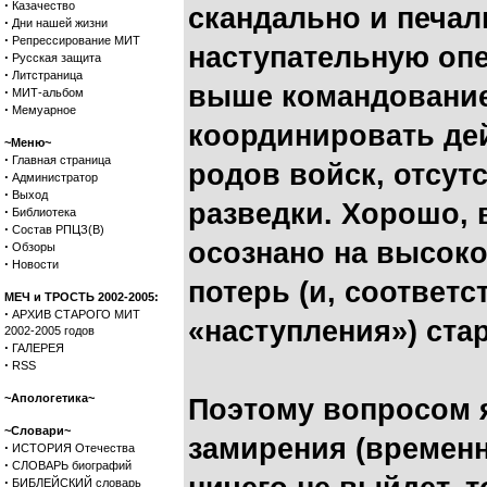
·
Казачество
скандально и печал
·
Дни нашей жизни
·
Репрессирование МИТ
наступательную оп
·
Русская защита
·
Литстраница
выше командование
·
МИТ-альбом
·
Мемуарное
координировать де
~Меню~
·
Главная страница
родов войск, отсут
·
Администратор
·
Выход
разведки. Хорошо, 
·
Библиотека
·
Состав РПЦЗ(В)
осознано на высок
·
Обзоры
·
Новости
потерь (и, соответс
МЕЧ и ТРОСТЬ 2002-2005:
·
АРХИВ СТАРОГО МИТ
«наступления») ста
2002-2005 годов
·
ГАЛЕРЕЯ
·
RSS
~Апологетика~
Поэтому вопросом 
~Словари~
замирения (временн
·
ИСТОРИЯ Отечества
·
СЛОВАРЬ биографий
·
БИБЛЕЙСКИЙ словарь