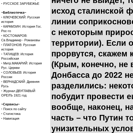
ничего не выйдет, 
·
РУССКОЕ ЗАРУБЕЖЬЕ
исход сталинской ф
~Библиотечка~
·
КЛЮЧЕВСКИЙ: Русская
линии соприкоснове
история
·
КАРАМЗИН: История Гос.
с некоторым приро
Рос-го
·
КОСТОМАРОВ:
Св.Владимир - Романовы
территории). Если о
·
ПЛАТОНОВ: Русская
история
прорвутся, скажем 
·
ТАТИЩЕВ: История
Российская
(Крым, конечно, не
·
Митр.МАКАРИЙ: История
Рус. Церкви
·
СОЛОВЬЕВ: История
Донбасса до 2022 не
России
·
ВЕРНАДСКИЙ: Древняя
разделились: некот
Русь
·
Журнал ДВУГЛАВЫЙ
побудит провести 
ОРЕЛЪ 1921 год
~Сервисы~
вообще, наконец, н
·
Поиск по сайту
·
Статистика
часть – что Путин т
·
Навигация
унизительных услов