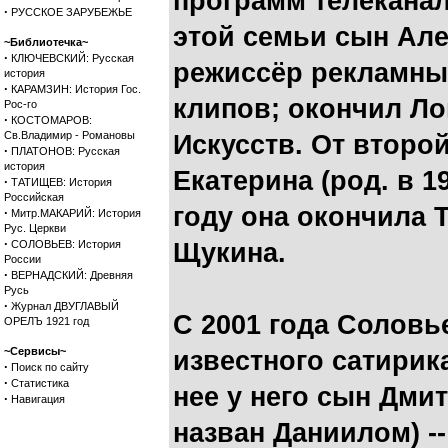
программ телеканал
·
РУССКОЕ ЗАРУБЕЖЬЕ
этой семьи сын Алек
~Библиотечка~
·
КЛЮЧЕВСКИЙ: Русская
режиссёр рекламны
история
·
КАРАМЗИН: История Гос.
клипов; окончил Л
Рос-го
·
КОСТОМАРОВ:
Св.Владимир - Романовы
Искусств. От второ
·
ПЛАТОНОВ: Русская
история
Екатерина (род. в 19
·
ТАТИЩЕВ: История
Российская
году она окончила 
·
Митр.МАКАРИЙ: История
Рус. Церкви
·
СОЛОВЬЕВ: История
Щукина.
России
·
ВЕРНАДСКИЙ: Древняя
Русь
·
Журнал ДВУГЛАВЫЙ
С 2001 года Соловь
ОРЕЛЪ 1921 год
~Сервисы~
известного сатирик
·
Поиск по сайту
·
Статистика
нее у него сын Дмит
·
Навигация
назван Даниилом) --