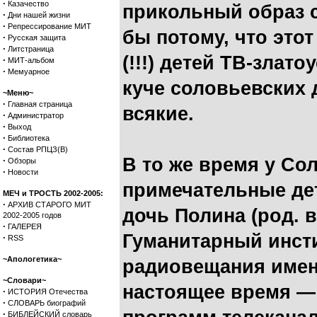
·
Казачество
прикольный образ с
·
Дни нашей жизни
·
Репрессирование МИТ
бы потому, что это
·
Русская защита
·
Литстраница
(!!!) детей ТВ-злат
·
МИТ-альбом
·
Мемуарное
куче соловьевских 
~Меню~
·
Главная страница
всякие.
·
Администратор
·
Выход
·
Библиотека
·
Состав РПЦЗ(В)
В то же время у Со
·
Обзоры
·
Новости
примечательные дет
МЕЧ и ТРОСТЬ 2002-2005:
·
АРХИВ СТАРОГО МИТ
дочь Полина (род. в
2002-2005 годов
·
ГАЛЕРЕЯ
Гуманитарный инсти
·
RSS
~Апологетика~
радиовещания имени
~Словари~
настоящее время 
·
ИСТОРИЯ Отечества
·
СЛОВАРЬ биографий
·
БИБЛЕЙСКИЙ словарь