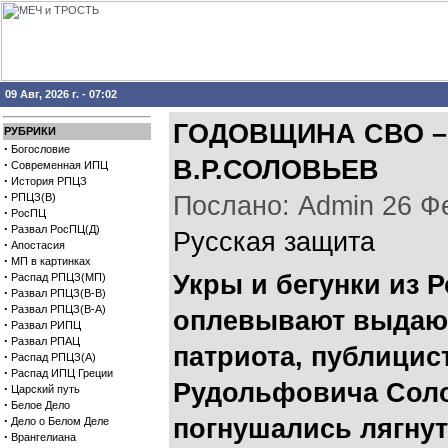
09 Авг, 2026 г. - 07:02
ГОДОВЩИНА СВО –
РУБРИКИ
·
Богословие
В.Р.СОЛОВЬЕВ
·
Современная ИПЦ
·
История РПЦЗ
·
РПЦЗ(В)
Послано: Admin 26 Фев
·
РосПЦ
·
Развал РосПЦ(Д)
Русская защита
·
Апостасия
·
МП в картинках
·
Укры и бегунки из 
Распад РПЦЗ(МП)
·
Развал РПЦЗ(В-В)
·
Развал РПЦЗ(В-А)
оплевывают выдаю
·
Развал РИПЦ
·
Развал РПАЦ
патриота, публици
·
Распад РПЦЗ(А)
·
Распад ИПЦ Греции
Рудольфовича Соло
·
Царский путь
·
Белое Дело
·
погнушались лягнут
Дело о Белом Деле
·
Врангелиана