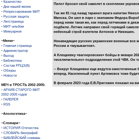
·
Казачество
Пилот бросил свой самолет в скопление укровс
·
Дни нашей жизни
·
Репрессирование МИТ
Так же 81 год назад таранил врага капитан Нико
·
Русская защита
Минска. Он шел в паре с экипажем Федора Воро
·
Литстраница
перед ними такая же, как перед летчиками в де
·
МИТ-альбом
подбили. Летчик направил свой горящий самолет
·
Мемуарное
небесный строй взлетели Антонов и Никишин.
~Меню~
Ненавидящие русских украинские военные все ж
·
Главная страница
России и «музыкантов».
·
Администратор
·
А Клещеевку «вагнеровские» бойцы в январе 202
Выход
«исключительно» подразделения этой ЧВК. Он то
·
Библиотека
·
Состав РПЦЗ(В)
-- Вокруг Клещеевки еще ведутся ожесточенные 
·
Обзоры
вперед. Населенный пункт Артемовск тоже будет 
·
Новости
В феврале 2023 года Е.В.Пригожин показал на в
МЕЧ и ТРОСТЬ 2002-2005:
·
АРХИВ СТАРОГО МИТ
2002-2005 годов
·
ГАЛЕРЕЯ
·
RSS
~Апологетика~
~Словари~
·
ИСТОРИЯ Отечества
·
СЛОВАРЬ биографий
·
БИБЛЕЙСКИЙ словарь