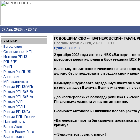
07 Авг, 2026 г. - 20:47
ГОДОВЩИНА СВО -- «ВАГНЕРОВСКИЙ» ТАРАН, 
РУБРИКИ
Послано: Admin 26 Фев, 2023 г. - 11:47
·
Богословие
Русская защита
·
Современная ИПЦ
2 декабря 2022 года летчики ЧВК «Вагнер» --
·
История РПЦЗ
моторизованной колонны и бронетехники ВСУ. Р
·
РПЦЗ(В)
·
РосПЦ
Было так, что Антонов и Никишин в паре с еще 
·
Развал РосПЦ(Д)
должно было поддержать с воздуха свои наземн
·
Апостасия
·
МП в картинках
Командир штурмового отряда «музыкантов» с зе
·
Распад РПЦЗ(МП)
на юго-запад от Бахмута. Если эту колонну не о
·
Развал РПЦЗ(В-В)
·
Развал РПЦЗ(В-А)
Два «вагнеровских» бомбардировщика СУ-24М по
·
Развал РИПЦ
По «сушкам» ударили украинские зенитки.
·
Развал РПАЦ
·
В самолет Антонова и Никишина попала ракета у
Распад РПЦЗ(А)
·
Распад ИПЦ Греции
«Вагнеровцы» могли бы катапультироваться из 
·
Царский путь
крикнул:
·
Белое Дело
·
Дело о Белом Деле
-- Знакомьтесь, суки, с папой!
·
Врангелиана