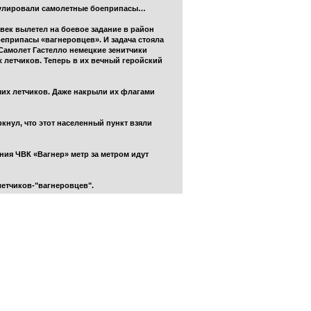
умулировали самолетные боеприпасы…
овек вылетел на боевое задание в район
еприпасы «вагнеровцев». И задача стояла
Самолет Гастелло немецкие зенитчики
х летчиков. Теперь в их вечный геройский
ших летчиков. Даже накрыли их флагами
кнул, что этот населенный пункт взяли
ния ЧВК «Вагнер» метр за метром идут
летчиков-"вагнеровцев".