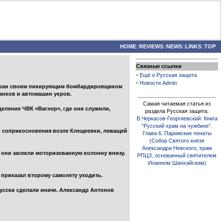
HOME
::
REVIEWS
::
NEWS
::
LINKS
::
TOP
Связные ссылки
·
Ещё о Русская защита
·
Новости Admin
 таран своим пикирующим бомбардировщиком
анков и автомашин укров.
Самая читаемая статья из
деление ЧВК «Вагнер», где они служили,
раздела Русская защита:
В.Черкасов-Георгиевский: Книга
“Русский храм на чужбине”.
о соприкосновения возле Клещеевки, лежащей
Глава 6. Парижские пенаты
(Собор Святого князя
Александра Невского, храм
они засекли моторизованную колонну внизу.
РПЦЗ, основанный святителем
Иоанном Шанхайским)
 приказал второму самолету уходить.
усски сделали иначе. Александр Антонов