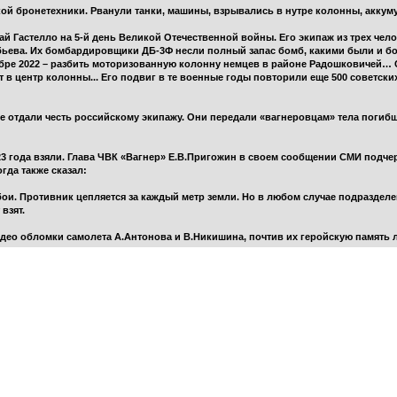
кой бронетехники. Рванули танки, машины, взрывались в нутре колонны, акк
лай Гастелло на 5-й день Великой Отечественной войны. Его экипаж из трех чел
бьева. Их бомбардировщики ДБ-3Ф несли полный запас бомб, какими были и бо
кабре 2022 – разбить моторизованную колонну немцев в районе Радошковичей… 
 в центр колонны... Его подвиг в те военные годы повторили еще 500 советски
е отдали честь российскому экипажу. Они передали «вагнеровцам» тела погиб
3 года взяли. Глава ЧВК «Вагнер» Е.В.Пригожин в своем сообщении СМИ подчер
гда также сказал:
бои. Противник цепляется за каждый метр земли. Но в любом случае подразделе
взят.
идео обломки самолета А.Антонова и В.Никишина, почтив их геройскую память 