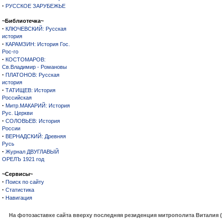
·
РУССКОЕ ЗАРУБЕЖЬЕ
~Библиотечка~
·
КЛЮЧЕВСКИЙ: Русская
история
·
КАРАМЗИН: История Гос.
Рос-го
·
КОСТОМАРОВ:
Св.Владимир - Романовы
·
ПЛАТОНОВ: Русская
история
·
ТАТИЩЕВ: История
Российская
·
Митр.МАКАРИЙ: История
Рус. Церкви
·
СОЛОВЬЕВ: История
России
·
ВЕРНАДСКИЙ: Древняя
Русь
·
Журнал ДВУГЛАВЫЙ
ОРЕЛЪ 1921 год
~Сервисы~
·
Поиск по сайту
·
Статистика
·
Навигация
На фотозаставке сайта вверху последняя резиденция митрополита Виталия 