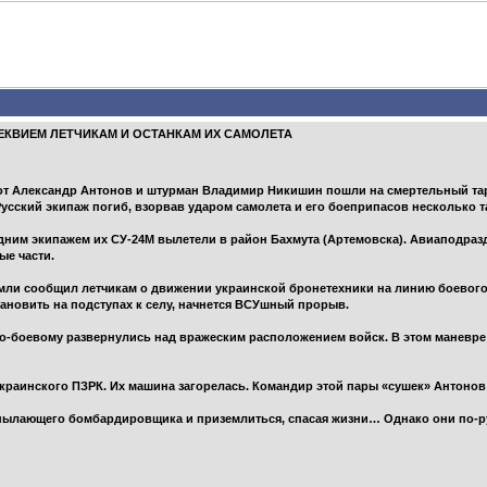
РЕКВИЕМ ЛЕТЧИКАМ И ОСТАНКАМ ИХ САМОЛЕТА
 пилот Александр Антонов и штурман Владимир Никишин пошли на смертельный
усский экипаж погиб, взорвав ударом самолета и его боеприпасов несколько т
одним экипажем их СУ-24М вылетели в район Бахмута (Артемовска). Авиаподраз
ые части.
мли сообщил летчикам о движении украинской бронетехники на линию боевог
становить на подступах к селу, начнется ВСУшный прорыв.
-боевому развернулись над вражеским расположением войск. В этом маневре 
краинского ПЗРК. Их машина загорелась. Командир этой пары «сушек» Антонов
пылающего бомбардировщика и приземлиться, спасая жизни… Однако они по-р