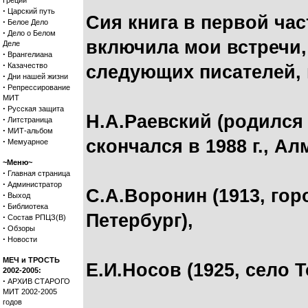
Греции
·
Царский путь
Сия книга в первой ча
·
Белое Дело
·
Дело о Белом
включила мои встречи, 
Деле
·
Врангелиана
·
Казачество
следующих писателей, 
·
Дни нашей жизни
·
Репрессирование
МИТ
·
Русская защита
Н.А.Раевский (родился 
·
Литстраница
·
МИТ-альбом
·
скончался в 1988 г., Ал
Мемуарное
~Меню~
·
Главная страница
·
Администратор
С.А.Воронин (1913, го
·
Выход
·
Библиотека
Петербург),
·
Состав РПЦЗ(В)
·
Обзоры
·
Новости
МЕЧ и ТРОСТЬ
Е.И.Носов (1925, село 
2002-2005:
·
АРХИВ СТАРОГО
МИТ 2002-2005
годов