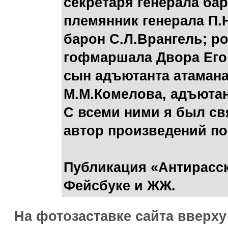
секретаря генерала ба
племянник генерала П.
барон С.Л.Врангель; р
гофмаршала Двора Его
сын адъютанта атамана
М.М.Комелова, адъютан
С всеми ними я был св
автор произведений по
Публикация «Антирасск
Фейсбуке и ЖЖ.
На фотозаставке сайта вверх