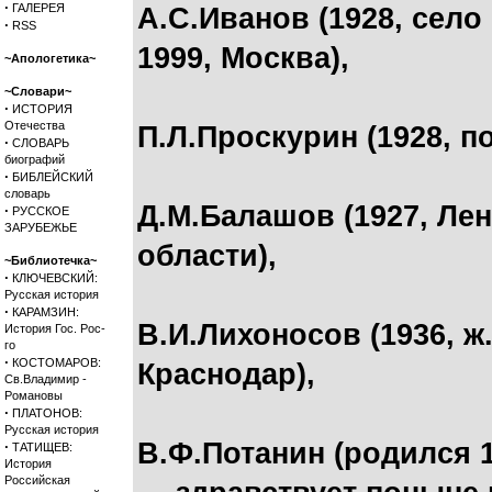
·
ГАЛЕРЕЯ
А.С.Иванов (1928, сел
·
RSS
1999, Москва),
~Апологетика~
~Словари~
·
ИСТОРИЯ
Отечества
П.Л.Проскурин (1928, п
·
СЛОВАРЬ
биографий
·
БИБЛЕЙСКИЙ
словарь
Д.М.Балашов (1927, Ле
·
РУССКОЕ
ЗАРУБЕЖЬЕ
области),
~Библиотечка~
·
КЛЮЧЕВСКИЙ:
Русская история
·
КАРАМЗИН:
В.И.Лихоносов (1936, ж
История Гос. Рос-
го
·
КОСТОМАРОВ:
Краснодар),
Св.Владимир -
Романовы
·
ПЛАТОНОВ:
Русская история
В.Ф.Потанин (родился 1
·
ТАТИЩЕВ:
История
Российская