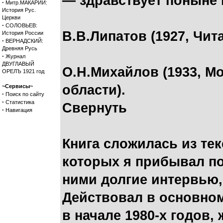
— здравствует поныне в
·
Митр.МАКАРИЙ:
История Рус.
Церкви
·
СОЛОВЬЕВ:
В.В.Липатов (1927, Чит
История России
·
ВЕРНАДСКИЙ:
Древняя Русь
·
Журнал
ДВУГЛАВЫЙ
О.Н.Михайлов (1933, М
ОРЕЛЪ 1921 год
области).
~Сервисы~
·
Поиск по сайту
·
Статистика
Свернуть
·
Навигация
Книга сложилась из тек
которых я прибывал по
ними долгие интервью,
Действовал в основном
в начале 1980-х годов,