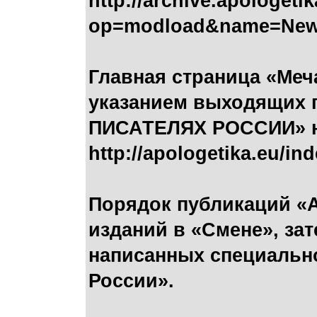
http://archive.apologet
op=modload&name=News&
Главная страница «Меча
указанием выходящих 
ПИСАТЕЛЯХ РОССИИ» н
http://apologetika.eu/in
Порядок публикаций «А
изданий в «Смене», зат
написанных специально
России».