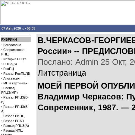
07 Авг, 2026 г. - 06:03
В.ЧЕРКАСОВ-ГЕОРГИЕВС
РУБРИКИ
·
Богословие
России» -- ПРЕДИСЛО
·
Современная
ИПЦ
·
История РПЦЗ
Послано: Admin 25 Окт, 20
·
РПЦЗ(В)
·
РосПЦ
Литстраница
·
Развал РосПЦ(Д)
·
Апостасия
·
МП в картинках
МОЕЙ ПЕРВОЙ ОПУБЛИ
·
Распад
РПЦЗ(МП)
Владимир Черкасов: Пу
·
Развал РПЦЗ(В-
В)
Современник, 1987. — 22
·
Развал РПЦЗ(В-
А)
·
Развал РИПЦ
·
Развал РПАЦ
·
Распад РПЦЗ(А)
·
Распад ИПЦ