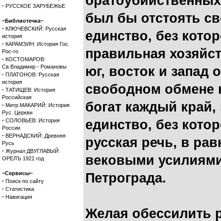
братоубийственных 
·
РУССКОЕ ЗАРУБЕЖЬЕ
был бы отстоять св
~Библиотечка~
·
КЛЮЧЕВСКИЙ: Русская
единство, без кото
история
·
КАРАМЗИН: История Гос.
правильная хозяйст
Рос-го
·
КОСТОМАРОВ:
Св.Владимир - Романовы
юг, восток и запад
·
ПЛАТОНОВ: Русская
история
свободном обмене н
·
ТАТИЩЕВ: История
Российская
богат каждый край, 
·
Митр.МАКАРИЙ: История
Рус. Церкви
·
СОЛОВЬЕВ: История
единство, без кото
России
·
ВЕРНАДСКИЙ: Древняя
русская речь, в рав
Русь
·
Журнал ДВУГЛАВЫЙ
вековыми усилиями
ОРЕЛЪ 1921 год
~Сервисы~
Петрограда.
·
Поиск по сайту
·
Статистика
·
Навигация
Желая обессилить р