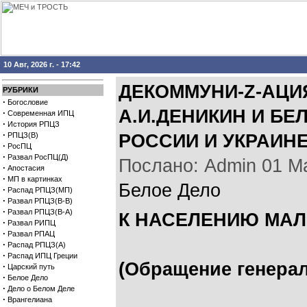
10 Авг, 2026 г. - 17:42
ДЕКОММУНИ-Z-АЦИЯ
РУБРИКИ
·
Богословие
А.И.ДЕНИКИН И БЕ
·
Современная ИПЦ
·
История РПЦЗ
·
РПЦЗ(В)
РОССИИ И УКРАИН
·
РосПЦ
·
Развал РосПЦ(Д)
Послано: Admin 01 Мар
·
Апостасия
·
МП в картинках
Белое Дело
·
Распад РПЦЗ(МП)
·
Развал РПЦЗ(В-В)
·
Развал РПЦЗ(В-А)
К НАСЕЛЕНИЮ МА
·
Развал РИПЦ
·
Развал РПАЦ
·
Распад РПЦЗ(А)
·
Распад ИПЦ Греции
(Обращение генерал
·
Царский путь
·
Белое Дело
·
Дело о Белом Деле
·
Врангелиана