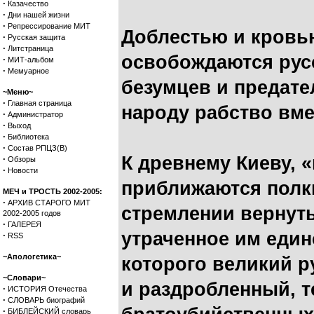
·
Казачество
·
Дни нашей жизни
·
Репрессирование МИТ
Доблестью и кровью
·
Русская защита
·
Литстраница
освобождаются русс
·
МИТ-альбом
·
Мемуарное
безумцев и предате
~Меню~
·
Главная страница
народу рабство вме
·
Администратор
·
Выход
·
Библиотека
·
Состав РПЦЗ(В)
К древнему Киеву, 
·
Обзоры
·
Новости
приближаются полк
МЕЧ и ТРОСТЬ 2002-2005:
·
АРХИВ СТАРОГО МИТ
стремлении вернут
2002-2005 годов
·
ГАЛЕРЕЯ
утраченное им единс
·
RSS
~Апологетика~
которого великий р
~Словари~
и раздробленный, 
·
ИСТОРИЯ Отечества
·
СЛОВАРЬ биографий
·
БИБЛЕЙСКИЙ словарь