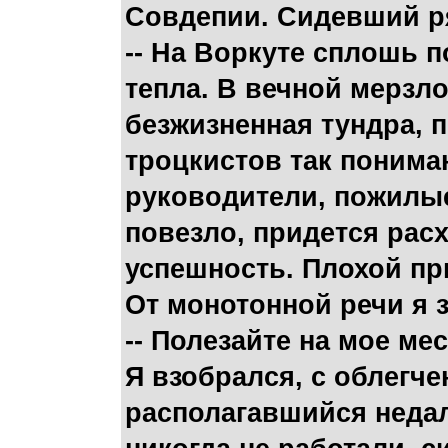
Совдепии. Сидевший р
-- На Воркуте сплошь 
тепла. В вечной мерзл
безжизненная тундра, п
троцкистов так понима
руководители, пожилые
повезло, придется расх
успешность. Плохой при
От монотонной речи я з
-- Полезайте на мое ме
Я взобрался, с облегч
располагавшийся недал