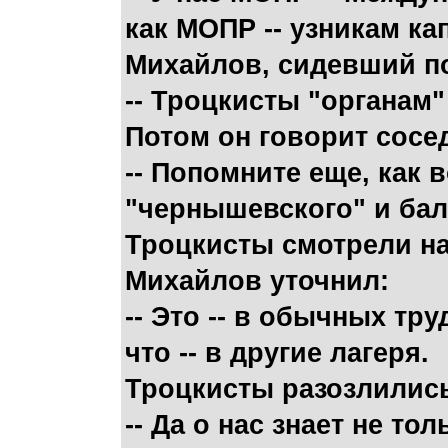
как МОПР -- узникам к
Михайлов, сидевший по
-- Троцкисты "органам"
Потом он говорит сосе
-- Попомните еще, как 
"чернышевского" и бал
Троцкисты смотрели на
Михайлов уточнил:
-- Это -- в обычных тр
что -- в другие лагеря.
Троцкисты разозлились
-- Да о нас знает не т