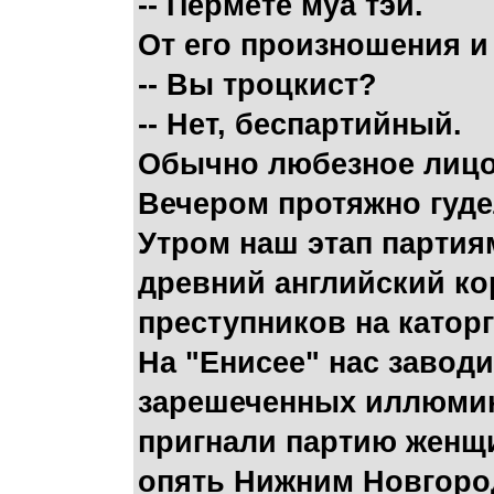
-- Пермете муа тэй.
От его произношения и
-- Вы троцкист?
-- Нет, беспартийный.
Обычно любезное лицо С
Вечером протяжно гуде
Утром наш этап партия
древний английский ко
преступников на каторг
На "Енисее" нас завод
зарешеченных иллюмина
пригнали партию женщи
опять Нижним Новгород