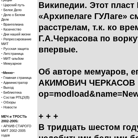
Греции
Википедии. Этот пласт
·
Царский путь
·
Белое Дело
«Архипелаге ГУЛаге» с
·
Дело о Белом
Деле
·
Врангелиана
расстрелам, т.к. ко в
·
Казачество
·
Дни нашей жизни
Г.А.Черкасова по ворк
·
Репрессирование
МИТ
впервые.
·
Русская защита
·
Литстраница
·
МИТ-альбом
·
Мемуарное
Об авторе мемуаров, 
~Меню~
·
Главная страница
АКИМОВИЧ ЧЕРКАСОВ (191
·
Администратор
·
Выход
op=modload&name=News
·
Библиотека
·
Состав РПЦЗ(В)
·
Обзоры
·
Новости
+ + +
МЕЧ и ТРОСТЬ
2002-2005:
В тридцать шестом год
·
АРХИВ СТАРОГО
МИТ 2002-2005
годов