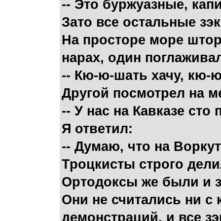
-- Это буржуазные, ка
Зато все остальные зэ
На просторе море штор
нарах, один поглаживал
-- Кю-ю-шать хачу, кю-ю
Другой посмотрел на м
-- У нас на Кавказе сто
Я ответил:
-- Думаю, что на Воркут
Троцкисты строго дели
Ортодоксы же были и з
Они не считались ни с
демонстраций, и все з