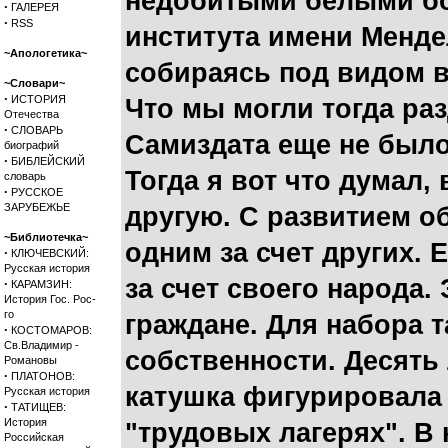
недобитыми белыми бой
·
ГАЛЕРЕЯ
·
RSS
института имени Менде
~Апологетика~
собираясь под видом ве
~Словари~
·
ИСТОРИЯ
Что мы могли тогда раз
Отечества
·
СЛОВАРЬ
Самиздата еще не было,
биографий
·
БИБЛЕЙСКИЙ
Тогда я вот что думал,
словарь
·
РУССКОЕ
ЗАРУБЕЖЬЕ
другую. С развитием о
~Библиотечка~
одним за счет других. 
·
КЛЮЧЕВСКИЙ:
Русская история
за счет своего народа.
·
КАРАМЗИН:
История Гос. Рос-
го
граждане. Для набора 
·
КОСТОМАРОВ:
Св.Владимир -
собственности. Десять
Романовы
·
ПЛАТОНОВ:
катушка фигурировала 
Русская история
·
ТАТИЩЕВ:
История
"трудовых лагерях". В
Российская