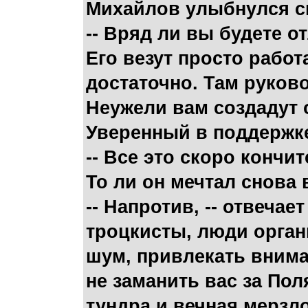
Михайлов улыбнулся св
-- Вряд ли вы будете о
Его везут просто работ
достаточно. Там руково
Неужели вам создадут
Уверенный в поддержке
-- Все это скоро кончит
То ли он мечтал снова 
-- Напротив, -- отвечае
троцкисты, люди орган
шум, привлекать внима
не заманить вас за По
тундра и вечная мерзло