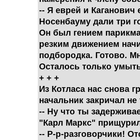
-- Я еврей и Каганович
Носенбауму дали три г
Он был гением парикма
резким движением начис
подбородка. Готово. Мн
Осталось только умытьс
+ + +
Из Котласа нас снова 
начальник закричал не
-- Ну что ты задержив
"Карл Маркс" прищурил
-- Р-р-разговорчики! От