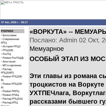
07 Авг, 2026 г. - 08:17
«ВОРКУТА» -- МЕМУАР
РУБРИКИ
·
Богословие
Послано: Admin 02 Окт, 20
·
Современная
ИПЦ
·
История РПЦЗ
Мемуарное
·
РПЦЗ(В)
·
РосПЦ
ОСОБЫЙ ЭТАП ИЗ МОС
·
Развал РосПЦ(Д)
·
Апостасия
·
МП в картинках
·
Распад
РПЦЗ(МП)
Эти главы из романа с
·
Развал РПЦЗ(В-
В)
троцкистов на Воркуте
·
Развал РПЦЗ(В-
А)
·
УХТПЕЧлага, Воркутлаг
Развал РИПЦ
·
Развал РПАЦ
·
Распад РПЦЗ(А)
рассказами бывшего гу
·
Распад ИПЦ