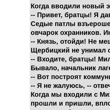
Когда вводили новый эт
-- Привет, братцы! Я да
Седые патлы взъерошен
овчарок охранников. И
-- Князь, отойди! Не м
Щербицкий не унимал 
-- Входите, братцы! М
Бывало, начальник лаг
-- Вот построят коммун
-- Я не жалуюсь, -- отв
Когда мы входили с Ми
прошли и пришли, впло