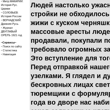
·
Митр.МАКАРИЙ:
Людей настолько ужасн
История Рус.
Церкви
стройки не обходилось 
·
СОЛОВЬЕВ:
История России
·
ВЕРНАДСКИЙ:
жижи с куском черняшк
Древняя Русь
·
Журнал
массовые аресты людей
ДВУГЛАВЫЙ
ОРЕЛЪ 1921 год
продавали, покупали п
~Сервисы~
·
Поиск по сайту
требовало огромных за
·
Статистика
·
Навигация
Это вступление для тог
Перед отправкой нашег
узелками. Я глядел и д
бескровных лицах свет
тюремщики с формуляра
года во дворе нас наб