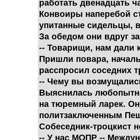
работать двенадцать ча
Конвоиры наперебой ст
упитанные сидельцы, в
За обедом они вдруг з
-- Товарищи, нам дали 
Пришли повара, началь
расспросил соседних т
-- Чему вы возмущалис
Выяснилась любопытная
на тюремный ларек. О
политзаключенным Пешк
Собеседник-троцкист 
-- У нас МОПР -- Межд