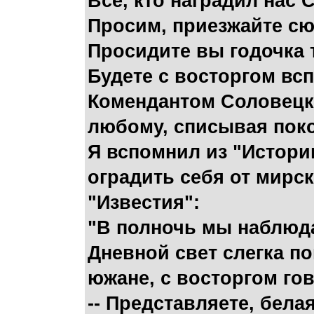
Все, кто наградил нас 
Просим, приезжайте сю
Просидите вы годочка 
Будете с восторгом вс
Комендантом Соловецко
любому, списывая поко
Я вспомнил из "Истори
оградить себя от мирск
"Известия":
"В полночь мы наблюда
Дневной свет слегка п
южане, с восторгом гов
-- Представляете, бела